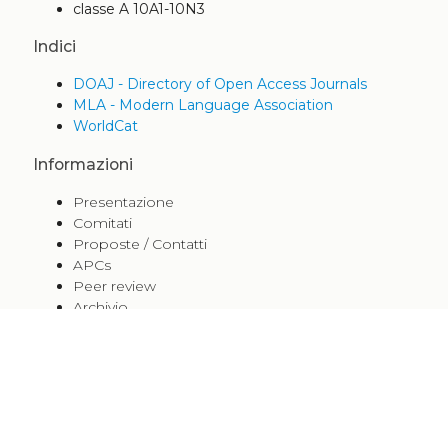
classe A 10A1-10N3
Indici
DOAJ - Directory of Open Access Journals
MLA - Modern Language Association
WorldCat
Informazioni
Presentazione
Comitati
Proposte / Contatti
APCs
Peer review
Archivio
Norme redazionali
Indici
Policy
+
Condividi