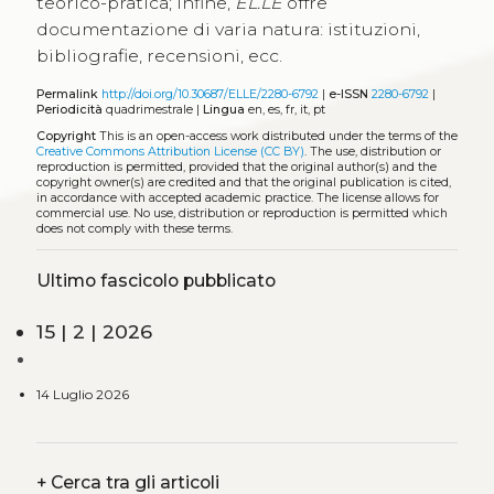
teorico-pratica; infine,
EL.LE
offre
documentazione di varia natura: istituzioni,
bibliografie, recensioni, ecc.
Permalink
http://doi.org/10.30687/ELLE/2280-6792
|
e-ISSN
2280-6792
|
Periodicità
quadrimestrale |
Lingua
en, es, fr, it, pt
Copyright
This is an open-access work distributed under the terms of the
Creative Commons Attribution License (CC BY)
. The use, distribution or
reproduction is permitted, provided that the original author(s) and the
copyright owner(s) are credited and that the original publication is cited,
in accordance with accepted academic practice. The license allows for
commercial use. No use, distribution or reproduction is permitted which
does not comply with these terms.
Ultimo fascicolo pubblicato
15 | 2 | 2026
14 Luglio 2026
+
Cerca tra gli articoli