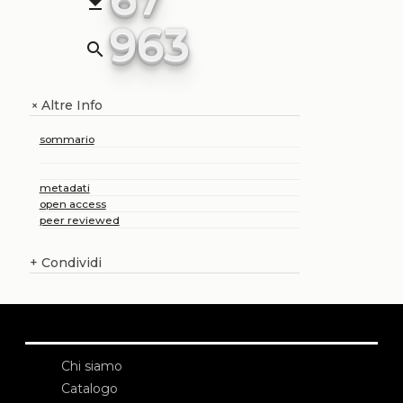
file_download
963
search
Altre Info
+
sommario
metadati
open access
peer reviewed
+
Condividi
Chi siamo
Catalogo