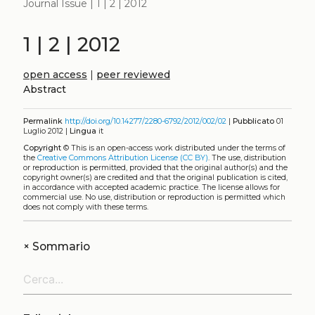
Journal Issue | 1 | 2 | 2012
1 | 2 | 2012
open access
|
peer reviewed
Abstract
Permalink
http://doi.org/10.14277/2280-6792/2012/002/02
|
Pubblicato
01
Luglio 2012 |
Lingua
it
Copyright
©
This is an open-access work distributed under the terms of
the
Creative Commons Attribution License (CC BY)
. The use, distribution
or reproduction is permitted, provided that the original author(s) and the
copyright owner(s) are credited and that the original publication is cited,
in accordance with accepted academic practice. The license allows for
commercial use. No use, distribution or reproduction is permitted which
does not comply with these terms.
+
Sommario