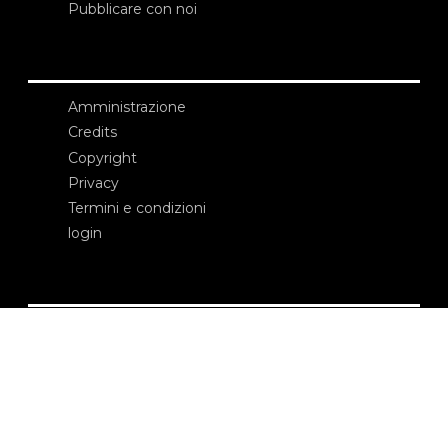
Pubblicare con noi
Amministrazione
Credits
Copyright
Privacy
Termini e condizioni
login
Contatti
Edizioni Ca’ Foscari
Dorsoduro 3246
30123 Venezia
ecf@unive.it
T +39 041 234 8250