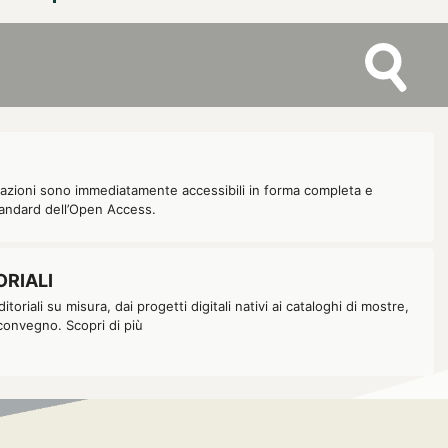
et
cazioni sono immediatamente accessibili in forma completa e
tandard dell’Open Access.
of Tibet during the tumultuous period of
 eminent monk, scholar, translator, and
religion, politics, and empire that shaped
ORIALI
Tibetan and Buddhist studies in China, his
toriali su misura, dai progetti digitali nativi ai cataloghi di mostre,
tan teachers and reimagined in modernity
i convegno. Scopri di più
 profound to this day. This project presents