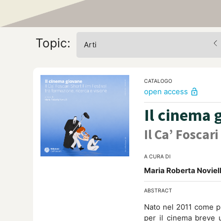
Caneva’s Pho
A CURA DI
Topic:
Arti
Edizione a
Giulia Pra Floriani
M
shopping_bag
stampa
48,00
€
ABSTRACT
In an effort to reviv
CATALOGO
open access
lock_open
Giovan Battista Caste
photographer Giacomo
Il cinema
distance of time and 
or a stone-carved mon
Il Ca’ Foscar
images, this exhibiti
specific techniques, m
A CURA DI
Maria Roberta Noviell
PUBBLICATO:
02 FEBBRAIO 2
ABSTRACT
Nato nel 2011 come pro
per il cinema breve u