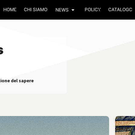
arrow_drop_down
HOME
CHI SIAMO
POLICY
CATALOGO
NEWS
s
zione del sapere
r reviewed
check