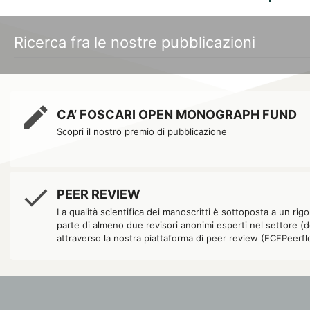
MONOGRAFIA
open access
lock_open
A Chinese 
edit
Martino Dibeltulo Co
CA’ FOSCARI OPEN MONOGRAPH FUND
Scopri il nostro premio di pubblicazione
ABSTRACT
Published in Chongqi
Japan’s invasion of 
done
authority on the Tibe
PEER REVIEW
China-Tibet relations
La qualità scientifica dei manoscritti è sottoposta a un ri
legacy has often bee
parte di almeno due revisori anonimi esperti nel settore (
within the ancient lin
attraverso la nostra piattaforma di peer review (ECFPeerfl
the first English trans
PUBBLICATO:
15 APRILE 2026