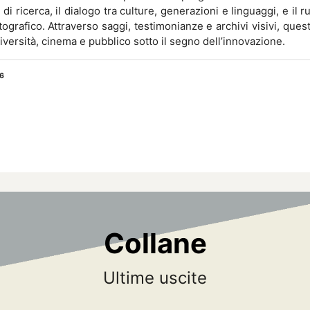
di ricerca, il dialogo tra culture, generazioni e linguaggi, e i
grafico. Attraverso saggi, testimonianze e archivi visivi, ques
iversità, cinema e pubblico sotto il segno dell’innovazione.
 della lingua dei segni italiana
6
ena Fornasiero
Margherita Greco
Lara Mantovan
ingua dei segni italiana (LlS) in LIS
è la terza versione, do
ella lingua dei segni italiana. La versione presente è interam
 la realizzazione di un prodotto che sia totalmente fruibile ai so
 di riflettere sulla LIS in LIS. Anche questa versione della Gram
viene pubblicata in una versione ridotta rispetto all’indice d
 lavoro flessibile che possa ampliarsi nel tempo, grazie alla sua 
Collane
da Sognare
025
tra quello che fu, è e potrebbe essere. 
Ultime uscite