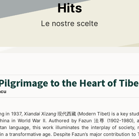
Hits
Le nostre scelte
r reviewed
check
ary Capacities in the Buddhist 
 Study Based on the Theravāda Sourc
s a diachronic study of the final stages of the Buddhist 
 2). Focusing on ‘extraordinary capacities’ - the ‘body made o