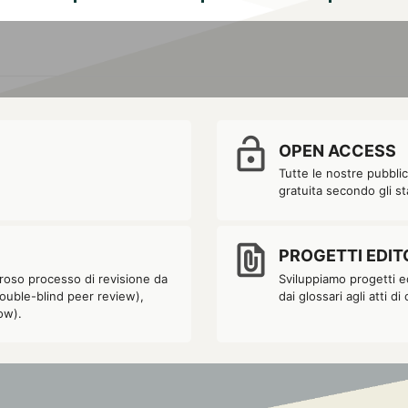
Pilgrimage to the Heart of Tib
lock_open
ncu
OPEN ACCESS
Tutte le nostre pubbli
gratuita secondo gli s
ng in 1937,
Xiandai Xizang
現代西藏 (Modern Tibet) is a key study 
China in World War II. Authored by Fazun 法尊 (1902-1980), an
file_present
tan language, this work illuminates the interplay of society, 
PROGETTI EDIT
 in a transformative age. Despite Fazun’s major contribution to 
goroso processo di revisione da
Sviluppiamo progetti edi
n detached from the relationships he cultivated with his Tibe
double-blind peer review),
dai glossari agli atti d
eage of Chinese pilgrim-translators. Still, his influence remains
ow).
lation of Fazun’s original work, …