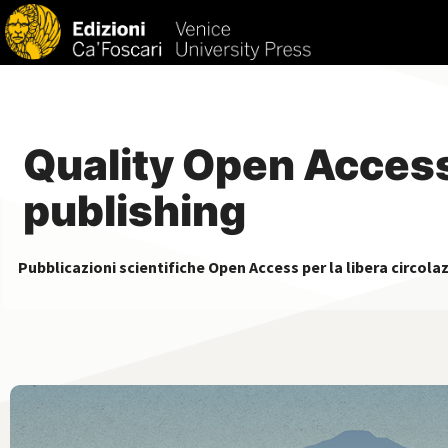
Quality Open Acces
publishing
Pubblicazioni scientifiche Open Access per la libera circola
MONOGRAFIA
open access
pee
lock_open