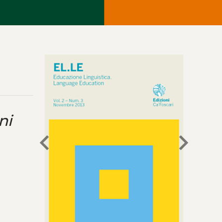
ni
chevron_left
chevron_right