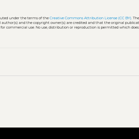
ibuted under the terms of the
Creative Commons Attribution License (CC BY)
. Th
l author(s) and the copyright owner(s) are credited and that the original publicati
 for commercial use. No use, distribution or reproduction is permitted which doe