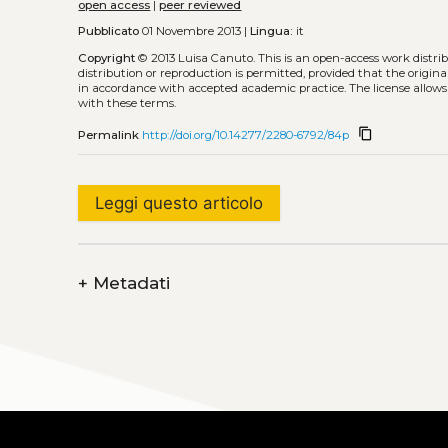
open access
|
peer reviewed
Pubblicato
01 Novembre 2013 |
Lingua:
it
Copyright
© 2013 Luisa Canuto.
This is an open-access work distr
distribution or reproduction is permitted, provided that the origina
in accordance with accepted academic practice. The license allows
with these terms.
content_copy
Permalink
http://doi.org/10.14277/2280-6792/84p
Leggi questo articolo
+
Metadati