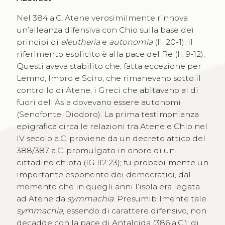
Nel 384 a.C. Atene verosimilmente rinnova
un’alleanza difensiva con Chio sulla base dei
principi di
eleutheria
e
autonomia
(ll. 20-1): il
riferimento esplicito è alla pace del Re (ll. 9-12).
Questi aveva stabilito che, fatta eccezione per
Lemno, Imbro e Sciro, che rimanevano sotto il
controllo di Atene, i Greci che abitavano al di
fuori dell’Asia dovevano essere autonomi
(Senofonte, Diodoro). La prima testimonianza
epigrafica circa le relazioni tra Atene e Chio nel
IV secolo a.C. proviene da un decreto attico del
388/387 a.C. promulgato in onore di un
cittadino chiota (IG II2 23); fu probabilmente un
importante esponente dei democratici, dal
momento che in quegli anni l’isola era legata
ad Atene da
symmachia
. Presumibilmente tale
symmachia
, essendo di carattere difensivo, non
decadde con la pace di Antalcida (386 a.C.); di