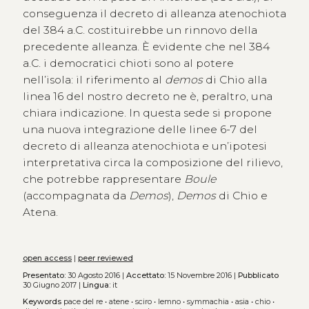
conseguenza il decreto di alleanza atenochiota
del 384 a.C. costituirebbe un rinnovo della
precedente alleanza. È evidente che nel 384
a.C. i democratici chioti sono al potere
nell’isola: il riferimento al
demos
di Chio alla
linea 16 del nostro decreto ne è, peraltro, una
chiara indicazione. In questa sede si propone
una nuova integrazione delle linee 6-7 del
decreto di alleanza atenochiota e un’ipotesi
interpretativa circa la composizione del rilievo,
che potrebbe rappresentare
Boule
(accompagnata da
Demos
),
Demos
di Chio e
Atena.
open access
|
peer reviewed
Presentato:
30 Agosto 2016 |
Accettato:
15 Novembre 2016 |
Pubblicato
30 Giugno 2017 |
Lingua:
it
Keywords
pace del re
•
atene
•
sciro
•
lemno
•
symmachia
•
asia
•
chio
•