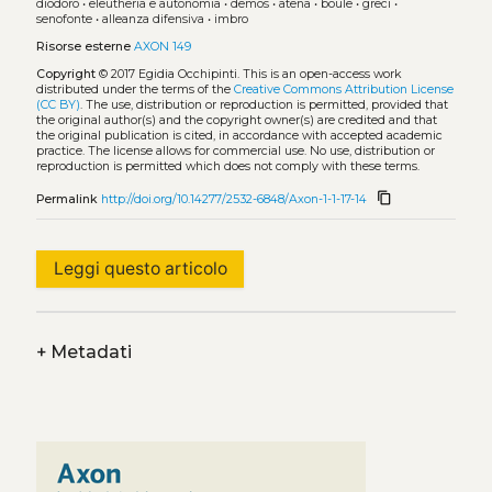
diodoro
•
eleutheria e autonomia
•
demos
•
atena
•
boule
•
greci
•
senofonte
•
alleanza difensiva
•
imbro
Risorse esterne
AXON 149
Copyright
© 2017 Egidia Occhipinti.
This is an open-access work
distributed under the terms of the
Creative Commons Attribution License
(CC BY)
. The use, distribution or reproduction is permitted, provided that
the original author(s) and the copyright owner(s) are credited and that
the original publication is cited, in accordance with accepted academic
practice. The license allows for commercial use. No use, distribution or
reproduction is permitted which does not comply with these terms.
content_copy
Permalink
http://doi.org/10.14277/2532-6848/Axon-1-1-17-14
Leggi questo articolo
+
Metadati