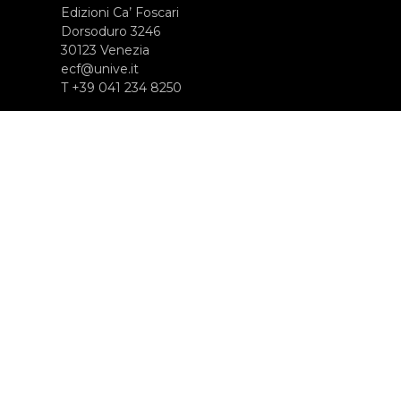
Edizioni Ca’ Foscari
Dorsoduro 3246
30123 Venezia
ecf@unive.it
T +39 041 234 8250
ISCRIVITI ALLA NEWSLETTER