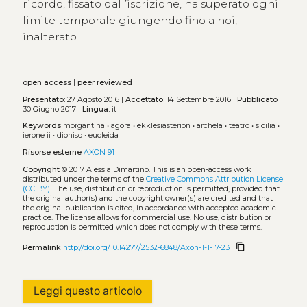
ricordo, fissato dall’iscrizione, ha superato ogni
limite temporale giungendo fino a noi,
inalterato.
open access
|
peer reviewed
Presentato:
27 Agosto 2016 |
Accettato:
14 Settembre 2016 |
Pubblicato
30 Giugno 2017 |
Lingua:
it
Keywords
morgantina
•
agora
•
ekklesiasterion
•
archela
•
teatro
•
sicilia
•
ierone ii
•
dioniso
•
eucleida
Risorse esterne
AXON 91
Copyright
© 2017 Alessia Dimartino.
This is an open-access work
distributed under the terms of the
Creative Commons Attribution License
(CC BY)
. The use, distribution or reproduction is permitted, provided that
the original author(s) and the copyright owner(s) are credited and that
the original publication is cited, in accordance with accepted academic
practice. The license allows for commercial use. No use, distribution or
reproduction is permitted which does not comply with these terms.
content_copy
Permalink
http://doi.org/10.14277/2532-6848/Axon-1-1-17-23
Leggi questo articolo