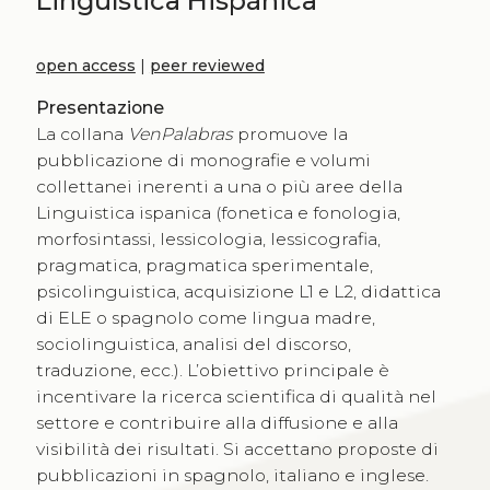
Lingüística Hispánica
open access
|
peer reviewed
Presentazione
La collana
VenPalabras
promuove la
pubblicazione di monografie e volumi
collettanei inerenti a una o più aree della
Linguistica ispanica (fonetica e fonologia,
morfosintassi, lessicologia, lessicografia,
pragmatica, pragmatica sperimentale,
psicolinguistica, acquisizione L1 e L2, didattica
di ELE o spagnolo come lingua madre,
sociolinguistica, analisi del discorso,
traduzione, ecc.). L’obiettivo principale è
incentivare la ricerca scientifica di qualità nel
settore e contribuire alla diffusione e alla
visibilità dei risultati. Si accettano proposte di
pubblicazioni in spagnolo, italiano e inglese.