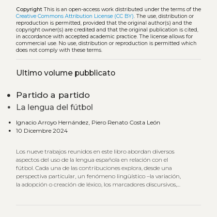
Copyright
This is an open-access work distributed under the terms of the
Creative Commons Attribution License (CC BY)
. The use, distribution or
reproduction is permitted, provided that the original author(s) and the
copyright owner(s) are credited and that the original publication is cited,
in accordance with accepted academic practice. The license allows for
commercial use. No use, distribution or reproduction is permitted which
does not comply with these terms.
Ultimo volume pubblicato
Partido a partido
La lengua del fútbol
Ignacio Arroyo Hernández, Piero Renato Costa León
10 Dicembre 2024
Los nueve trabajos reunidos en este libro abordan diversos
aspectos del uso de la lengua española en relación con el
fútbol. Cada una de las contribuciones explora, desde una
perspectiva particular, un fenómeno lingüístico –la variación,
la adopción o creación de léxico, los marcadores discursivos,
los ritmos pragmáticos y los recursos gramaticales y
discursivos–, y analiza, en el contexto geográfico y temporal
en el que cada investigador desarrolla su pesquisa, las