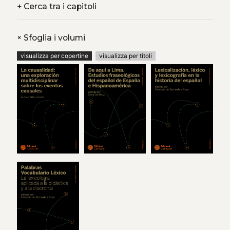
dinámicas y realidades lingüísticas que los distintos dominios
+
Cerca tra i capitoli
comunicativos del fútbol aportan al español.
Partido a
partido
toma el fútbol como pretexto para hablar de lengua
o, probablemente, al revés.
+
Sfoglia i volumi
visualizza per copertine
visualizza per titoli