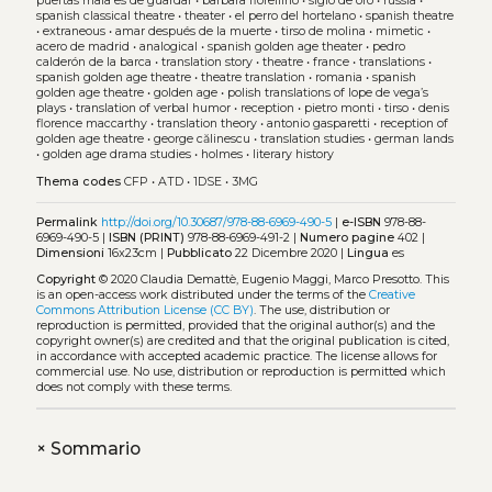
puertas mala es de guardar
•
barbara fiorellino
•
siglo de oro
•
russia
•
spanish classical theatre
•
theater
•
el perro del hortelano
•
spanish theatre
•
extraneous
•
amar después de la muerte
•
tirso de molina
•
mimetic
•
acero de madrid
•
analogical
•
spanish golden age theater
•
pedro
calderón de la barca
•
translation story
•
theatre
•
france
•
translations
•
spanish golden age theatre
•
theatre translation
•
romania
•
spanish
golden age theatre
•
golden age
•
polish translations of lope de vega’s
plays
•
translation of verbal humor
•
reception
•
pietro monti
•
tirso
•
denis
florence maccarthy
•
translation theory
•
antonio gasparetti
•
reception of
golden age theatre
•
george călinescu
•
translation studies
•
german lands
•
golden age drama studies
•
holmes
•
literary history
Thema codes
CFP
•
ATD
•
1DSE
•
3MG
Permalink
http://doi.org/10.30687/978-88-6969-490-5
|
e-ISBN
978-88-
6969-490-5 |
ISBN (PRINT)
978-88-6969-491-2 |
Numero pagine
402 |
Dimensioni
16x23cm |
Pubblicato
22 Dicembre 2020 |
Lingua
es
Copyright
© 2020 Claudia Demattè, Eugenio Maggi, Marco Presotto.
This
is an open-access work distributed under the terms of the
Creative
Commons Attribution License (CC BY)
. The use, distribution or
reproduction is permitted, provided that the original author(s) and the
copyright owner(s) are credited and that the original publication is cited,
in accordance with accepted academic practice. The license allows for
commercial use. No use, distribution or reproduction is permitted which
does not comply with these terms.
+
Sommario