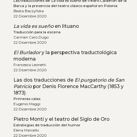
Las traducciones de
La vida es sueño
de Pedro Calderón de la
Barca y la presencia del teatro clásico español en Polonia
Beata Baczyńska
22 Dicembre 2020
La vida es sueño
en lituano
Traducción para la escena
Carmen Caro Dugo
22 Dicembre 2020
El Burlador
y la perspectiva traductológica
moderna
Francesca Leonetti
22 Dicembre 2020
Las dos traducciones de
El purgatorio de San
Patricio
por Denis Florence MacCarthy (1853 y
1873)
Primeras calas
Eugenio Maggi
22 Dicembre 2020
Pietro Monti y el teatro del Siglo de Oro
Estrategias de traducción del humor
Elena Marcello
22 Dicembre 2020