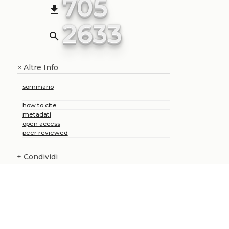
705
file_download
2633
search
Altre Info
+
sommario
how to cite
metadati
open access
peer reviewed
+
Condividi
Chi siamo
Catalogo