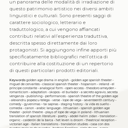
un panorama delle modalità di irradiazione di
questo patrimonio artistico nei diversi ambiti
linguistici e culturali. Sono presenti saggi di
carattere sociologico, letterario e
traduttologico, a cui vengono affiancati
contributi relativi all’esperienza traduttiva,
descritta spesso direttamente dai loro
protagonisti. Si aggiungono infine apporti più
specificatamente bibliografici nell’ottica di
contribuire alla costituzione di un repertorio
di questi particolari prodotti editoriali.
Keywords
golden age drama in english
•
golden age spanish theater
•
miguel de cervantes
•
classical spanish theater
•
hispanism
•
ireland
•
el
príncipe constante
•
analogical form
•
open-access
•
theodoro ameyden
•
romanticism
•
adaptation
•
skopos
•
el burlador
•
a secreto agravio, secreta
venganza
•
publishing
•
performances
•
spanish theatre of the golden age
•
alexandru popescu-telega
•
verse
•
lope de vega
•
seventeenth century
•
comedy
•
gyvenimas – tai sapnas
•
staging history
•
la vida es sueño
•
comedia
•
canon
•
arabic language
•
lithuanian
•
spanish golden age
theater
•
polish theatre
•
plays of lope de vega in poland
•
lithuanian
translation of spanish literature
•
poetry
•
abdel-halim zidan
•
translation
•
organic
•
calderón de la barca
•
het leven is droom
•
theatrical reception
•
victorian age
•
italian translations
•
translation studies
•
casa con dos