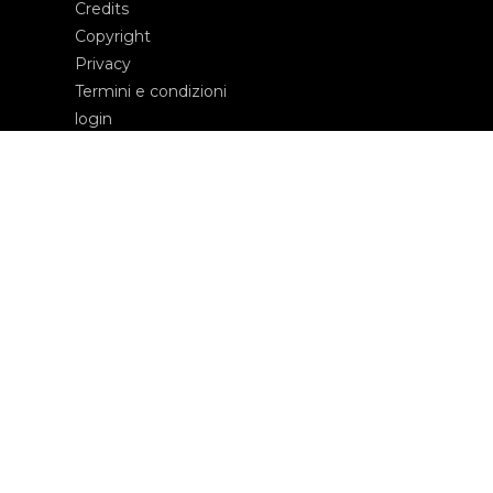
Credits
Copyright
Privacy
Termini e condizioni
login
Contatti
Edizioni Ca’ Foscari
Dorsoduro 3246
30123 Venezia
ecf@unive.it
T +39 041 234 8250
ISCRIVITI ALLA NEWSLETTER