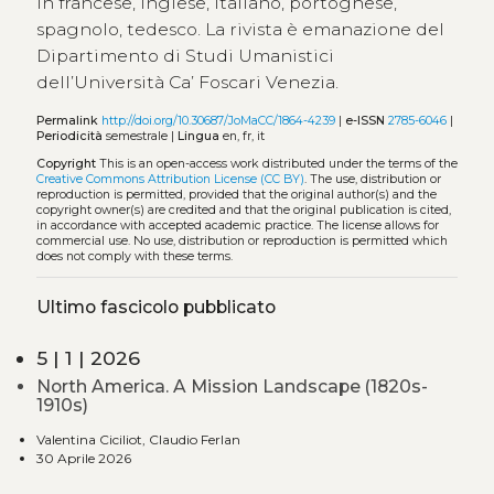
in francese, inglese, italiano, portoghese,
spagnolo, tedesco. La rivista è emanazione del
Dipartimento di Studi Umanistici
dell’Università Ca’ Foscari Venezia.
Permalink
http://doi.org/10.30687/JoMaCC/1864-4239
|
e-ISSN
2785-6046
|
Periodicità
semestrale |
Lingua
en, fr, it
Copyright
This is an open-access work distributed under the terms of the
Creative Commons Attribution License (CC BY)
. The use, distribution or
reproduction is permitted, provided that the original author(s) and the
copyright owner(s) are credited and that the original publication is cited,
in accordance with accepted academic practice. The license allows for
commercial use. No use, distribution or reproduction is permitted which
does not comply with these terms.
Ultimo fascicolo pubblicato
5 | 1 | 2026
North America. A Mission Landscape (1820s-
1910s)
Valentina Ciciliot, Claudio Ferlan
30 Aprile 2026