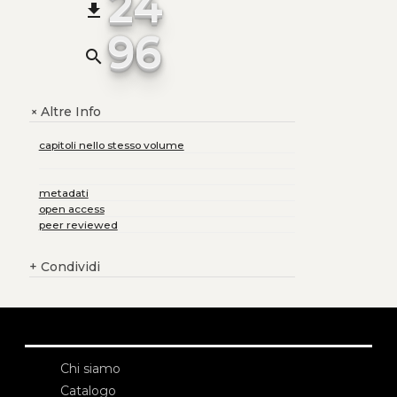
24
file_download
96
search
Altre Info
+
capitoli nello stesso volume
metadati
open access
peer reviewed
+
Condividi
Chi siamo
Catalogo