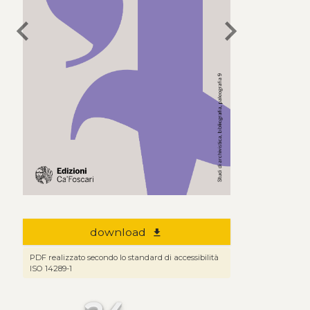
chevron_left
chevron_right
download
file_download
PDF realizzato secondo lo standard di accessibilità
ISO 14289-1