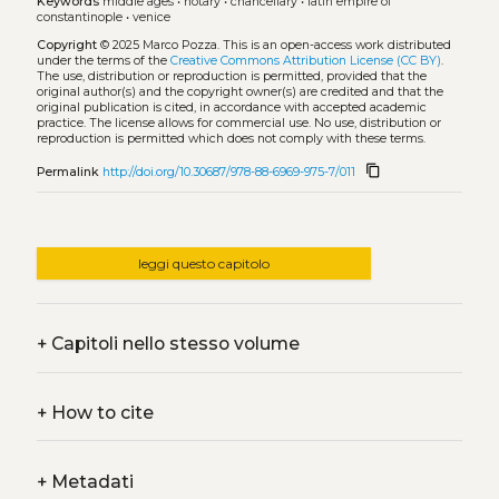
Keywords
middle ages
•
notary
•
chancellary
•
latin empire of
constantinople
•
venice
Copyright
© 2025 Marco Pozza.
This is an open-access work distributed
under the terms of the
Creative Commons Attribution License (CC BY)
.
The use, distribution or reproduction is permitted, provided that the
original author(s) and the copyright owner(s) are credited and that the
original publication is cited, in accordance with accepted academic
practice. The license allows for commercial use. No use, distribution or
reproduction is permitted which does not comply with these terms.
content_copy
Permalink
http://doi.org/10.30687/978-88-6969-975-7/011
leggi questo capitolo
+
Capitoli nello stesso volume
+
How to cite
+
Metadati