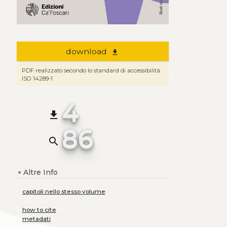
download
file_download
PDF realizzato secondo lo standard di accessibilità
ISO 14289-1
4
file_download
86
search
Altre Info
+
capitoli nello stesso volume
how to cite
metadati