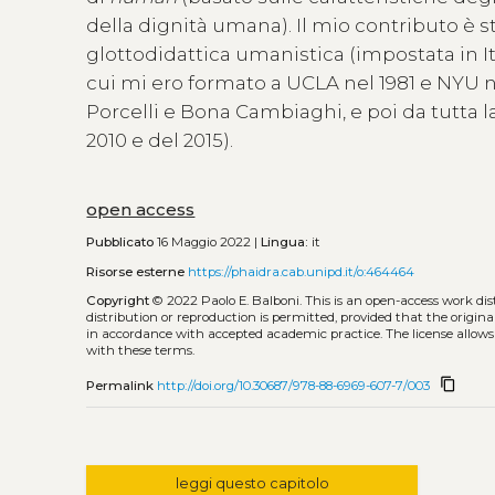
della dignità umana). Il mio contributo è s
glottodidattica umanistica (impostata in It
cui mi ero formato a UCLA nel 1981 e NYU n
Porcelli e Bona Cambiaghi, e poi da tutta 
2010 e del 2015).
open access
Pubblicato
16 Maggio 2022 |
Lingua:
it
Risorse esterne
https://phaidra.cab.unipd.it/o:464464
Copyright
© 2022 Paolo E. Balboni.
This is an open-access work di
distribution or reproduction is permitted, provided that the origina
in accordance with accepted academic practice. The license allows
with these terms.
content_copy
Permalink
http://doi.org/10.30687/978-88-6969-607-7/003
leggi questo capitolo