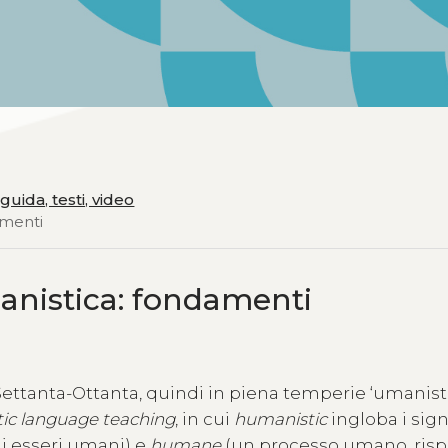
guida, testi, video
amenti
manistica: fondamenti
ettanta-Ottanta, quindi in piena temperie ‘umanisti
ic language teaching
, in cui
humanistic
ingloba i sign
li esseri umani) e
humane
(un processo umano, risp