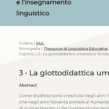
e l’insegnamento
linguistico
Collana |
SAIL
Monografia |
Thesaurus
di Linguistica Educativa: 
Capitolo | 3 • La glottodidattica umanistica: fond
3 • La glottodidattica u
Abstract
Come studioso sono cresciuto negli anni S
che negli anni Novanta porterà al
humanist
di
human
(basato sulle caratteristiche deg