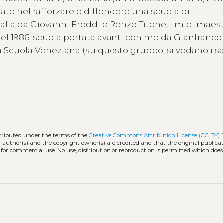
tato nel rafforzare e diffondere una scuola di
alia da Giovanni Freddi e Renzo Titone, i miei maestr
el 1986: scuola portata avanti con me da Gianfranco
la Scuola Veneziana (su questo gruppo, si vedano i s
stributed under the terms of the
Creative Commons Attribution License (CC BY)
.
l author(s) and the copyright owner(s) are credited and that the original publicati
 for commercial use. No use, distribution or reproduction is permitted which doe