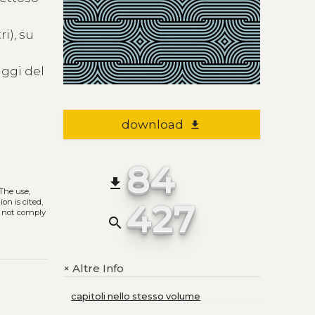
i), su
aggi del
download
file_download
84
file_download
 The use,
427
on is cited,
s not comply
search
Altre Info
+
capitoli nello stesso volume