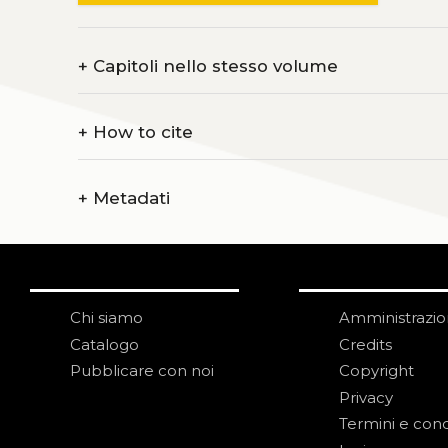
+
Capitoli nello stesso volume
+
How to cite
+
Metadati
Chi siamo
Amministrazi
Catalogo
Credits
Pubblicare con noi
Copyright
Privacy
Termini e cond