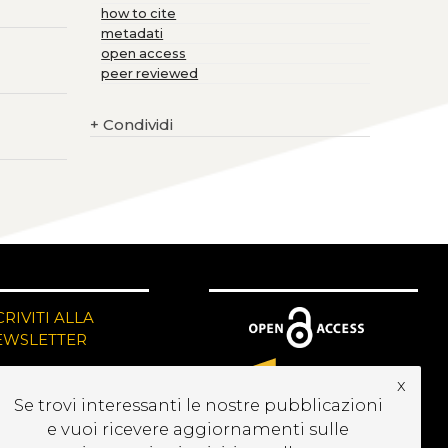
how to cite
metadati
open access
peer reviewed
+
Condividi
CRIVITI ALLA
EWSLETTER
x
Se trovi interessanti le nostre pubblicazioni
e vuoi ricevere aggiornamenti sulle