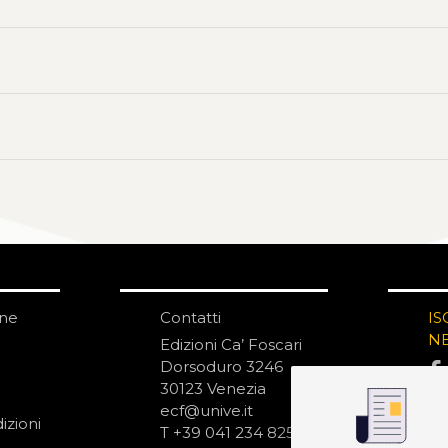
one
Contatti
IS
N
Edizioni Ca’ Foscari
Dorsoduro 3246
30123 Venezia
ecf@unive.it
izioni
T +39 041 234 8250