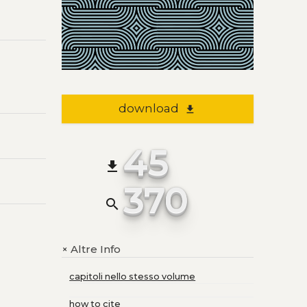
download
file_download
45
file_download
370
search
Altre Info
+
capitoli nello stesso volume
how to cite