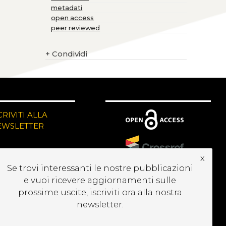
metadati
open access
peer reviewed
+
Condividi
CRIVITI ALLA
EWSLETTER
x
Se trovi interessanti le nostre pubblicazioni
e vuoi ricevere aggiornamenti sulle
prossime uscite, iscriviti ora alla nostra
newsletter.