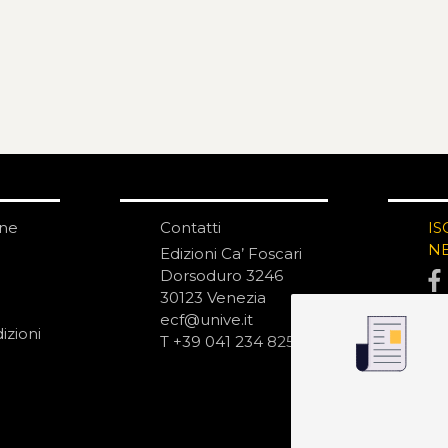
one
Contatti
IS
N
Edizioni Ca’ Foscari
Dorsoduro 3246
30123 Venezia
ecf@unive.it
izioni
T +39 041 234 8250