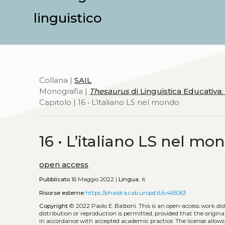
linguistico
Collana |
SAIL
Monografia |
Thesaurus
di Linguistica Educativa: 
Capitolo | 16 • L’italiano LS nel mondo
16 • L’italiano LS nel mo
open access
Pubblicato
16 Maggio 2022 |
Lingua:
it
Risorse esterne
https://phaidra.cab.unipd.it/o:465063
Copyright
© 2022 Paolo E. Balboni.
This is an open-access work di
distribution or reproduction is permitted, provided that the origina
in accordance with accepted academic practice. The license allows