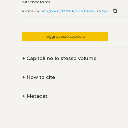
with these terms.
content_copy
Permalink
http://doi.org/10.30687/978-88-6969-607-7/016
leggi questo capitolo
+
Capitoli nello stesso volume
+
How to cite
+
Metadati