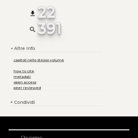
22
file_download
391
search
Altre Info
+
capitoli nello stesso volume
how to cite
metadati
open access
peer reviewed
+
Condividi
Chi siamo