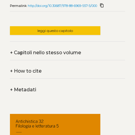
content_copy
Permalink
http://doi.org/10.30687/978-88-6969-557-5/000
leggi questo capitolo
+
Capitoli nello stesso volume
+
How to cite
+
Metadati