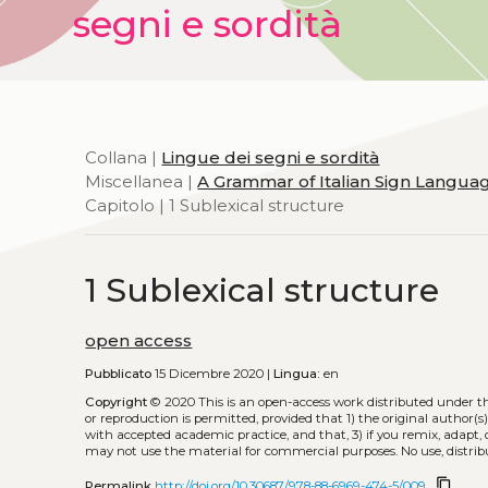
segni e sordità
Collana |
Lingue dei segni e sordità
Miscellanea |
A Grammar of Italian Sign Languag
Capitolo | 1 Sublexical structure
1 Sublexical structure
open access
Pubblicato
15 Dicembre 2020 |
Lingua:
en
Copyright
© 2020
This is an open-access work distributed under t
or reproduction is permitted, provided that 1) the original author(s)
with accepted academic practice, and that, 3) if you remix, adapt,
may not use the material for commercial purposes. No use, distrib
content_copy
Permalink
http://doi.org/10.30687/978-88-6969-474-5/009