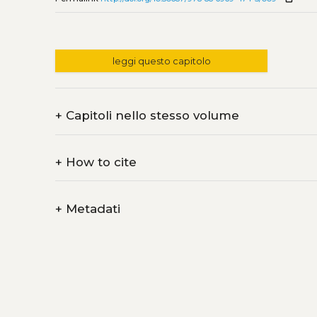
leggi questo capitolo
+
Capitoli nello stesso volume
+
How to cite
+
Metadati