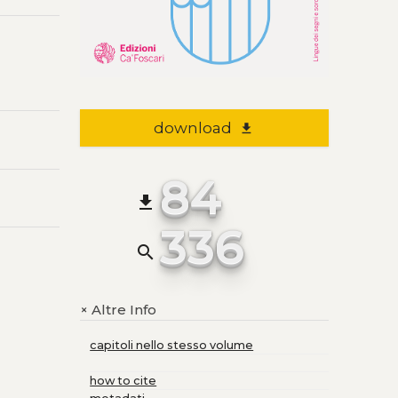
download
file_download
84
file_download
336
search
Altre Info
+
capitoli nello stesso volume
how to cite