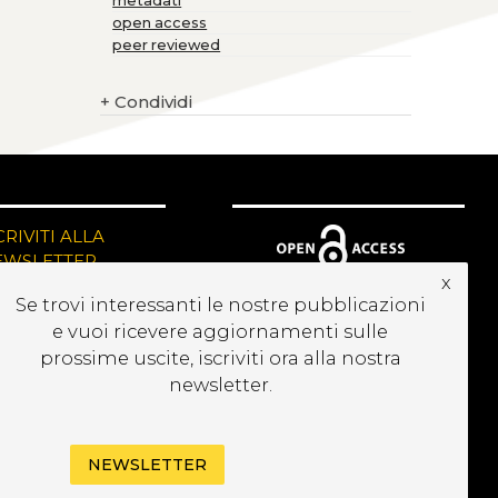
metadati
open access
peer reviewed
+
Condividi
CRIVITI ALLA
EWSLETTER
x
Se trovi interessanti le nostre pubblicazioni
e vuoi ricevere aggiornamenti sulle
prossime uscite, iscriviti ora alla nostra
newsletter.
NEWSLETTER