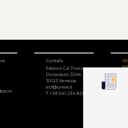
one
Contatti
IS
N
Edizioni Ca’ Foscari
Dorsoduro 3246
30123 Venezia
ecf@unive.it
izioni
T +39 041 234 8250