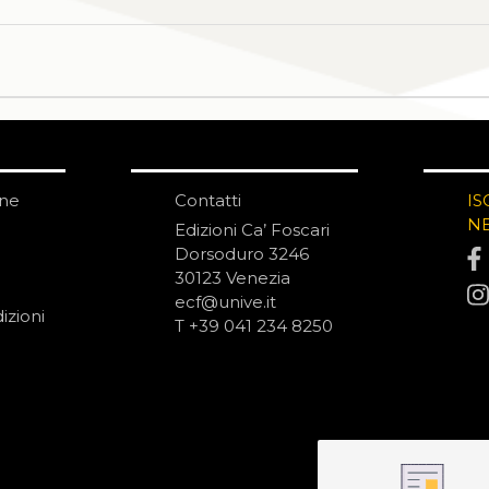
one
Contatti
IS
N
Edizioni Ca’ Foscari
Dorsoduro 3246
30123 Venezia
ecf@unive.it
izioni
T +39 041 234 8250