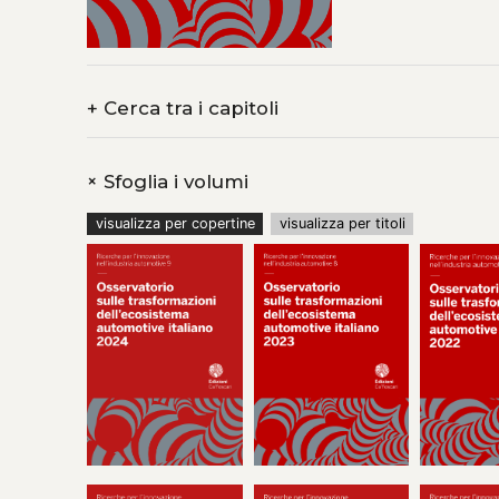
con il Comitato di Ind
maggiore rilevanza, si
survey sono stati ino
2026; il volume bene
fornito dal confronto 
+
Cerca tra i capitoli
+
Sfoglia i volumi
visualizza per copertine
visualizza per titoli