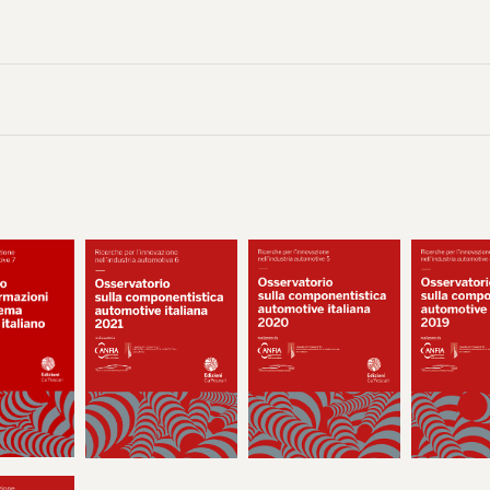
irizzo si sono svolti sia prima del lancio dell’indagine, per definire i temi d
a successivamente, per discutere e interpretare i risultati. I primi esiti de
ltre presentati presso il Ministero delle Imprese e del Made in Italy nel ge
ficia pertanto anche del dibattito sviluppatosi in quella sede e del contr
con le istituzioni.