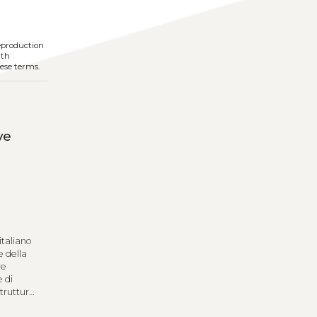
reproduction
ith
hese terms.
ve
italiano
e della
re
e di
strutture
contri