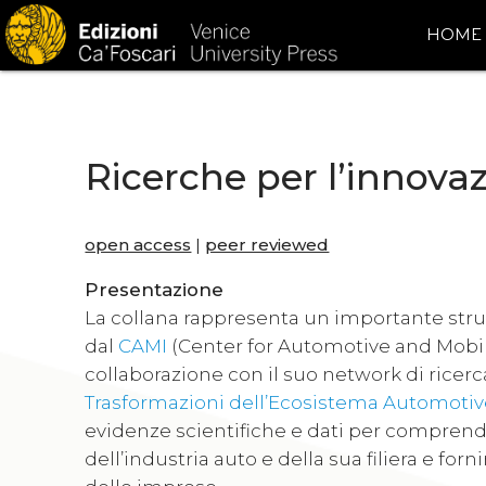
HOME
Ricerche per l’innova
open access
|
peer reviewed
Presentazione
La collana rappresenta un importante stru
dal
CAMI
(Center for Automotive and Mobilit
collaborazione con il suo network di ricerca
Trasformazioni dell’Ecosistema Automotive
evidenze scientifiche e dati per comprende
dell’industria auto e della sua filiera e for