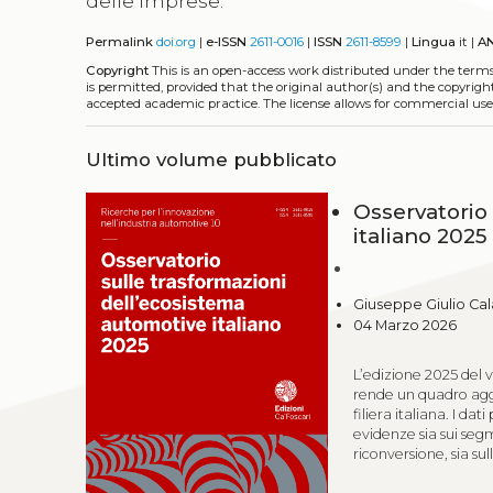
delle imprese.
Permalink
doi.org
|
e-ISSN
2611-0016
|
ISSN
2611-8599
|
Lingua
it |
A
Copyright
This is an open-access work distributed under the term
is permitted, provided that the original author(s) and the copyrigh
accepted academic practice. The license allows for commercial use
Ultimo volume pubblicato
Osservatorio
italiano 2025
Giuseppe Giulio Cal
04 Marzo 2026
L’edizione 2025 del 
rende un quadro aggi
filiera italiana. I da
evidenze sia sui segm
riconversione, sia sul
di ricarica. La surve