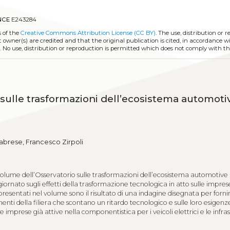
NCE
E243284
s of the
Creative Commons Attribution License (CC BY)
. The use, distribution or 
t owner(s) are credited and that the original publication is cited, in accordance w
. No use, distribution or reproduction is permitted which does not comply with t
 sulle trasformazioni dell’ecosistema automoti
abrese, Francesco Zirpoli
volume dell’Osservatorio sulle trasformazioni dell’ecosistema automotive 
ornato sugli effetti della trasformazione tecnologica in atto sulle impres
ti presentati nel volume sono il risultato di una indagine disegnata per forni
enti della filiera che scontano un ritardo tecnologico e sulle loro esigenz
le imprese già attive nella componentistica per i veicoli elettrici e le infra
y è stata avviata e completata tra settembre e ottobre 2025, mentre gli in