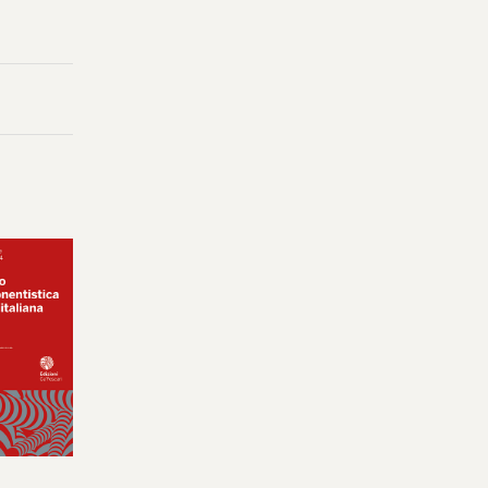
i
lla
nnaio
ibuto