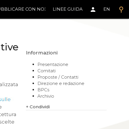
search
person
BBLICARE CON NOI
LINEE GUIDA
EN
tive
Informazioni
Presentazione
Comitati
Proposte / Contatti
Direzione e redazione
alizzata
BPCs
Archivio
sulle
+
Condividi
e
tettura
 scelte