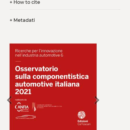
+
How to cite
+
Metadati
chevron_left
chevron_right