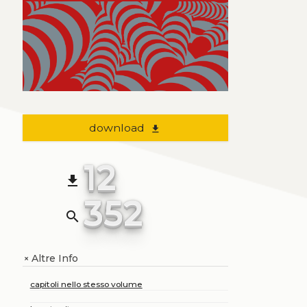
download
file_download
12
file_download
352
search
Altre Info
+
capitoli nello stesso volume