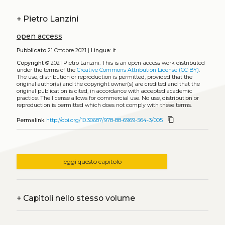
+
Pietro Lanzini
open access
Pubblicato
21 Ottobre 2021 |
Lingua:
it
Copyright
© 2021 Pietro Lanzini.
This is an open-access work distributed
under the terms of the
Creative Commons Attribution License (CC BY)
.
The use, distribution or reproduction is permitted, provided that the
original author(s) and the copyright owner(s) are credited and that the
original publication is cited, in accordance with accepted academic
practice. The license allows for commercial use. No use, distribution or
reproduction is permitted which does not comply with these terms.
content_copy
Permalink
http://doi.org/10.30687/978-88-6969-564-3/005
leggi questo capitolo
+
Capitoli nello stesso volume