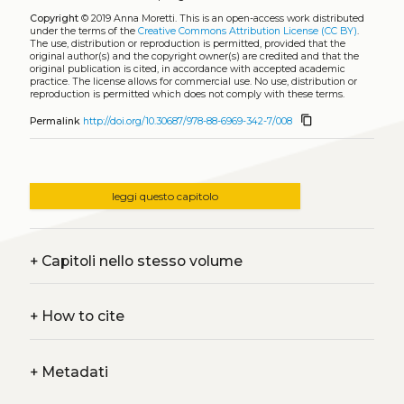
Copyright
© 2019 Anna Moretti.
This is an open-access work distributed
under the terms of the
Creative Commons Attribution License (CC BY)
.
The use, distribution or reproduction is permitted, provided that the
original author(s) and the copyright owner(s) are credited and that the
original publication is cited, in accordance with accepted academic
practice. The license allows for commercial use. No use, distribution or
reproduction is permitted which does not comply with these terms.
content_copy
Permalink
http://doi.org/10.30687/978-88-6969-342-7/008
leggi questo capitolo
+
Capitoli nello stesso volume
+
How to cite
+
Metadati