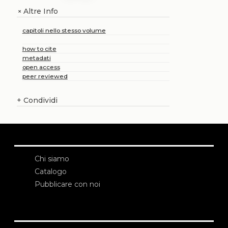
Altre Info
+
capitoli nello stesso volume
how to cite
metadati
open access
peer reviewed
+
Condividi
Chi siamo
Catalogo
Pubblicare con noi