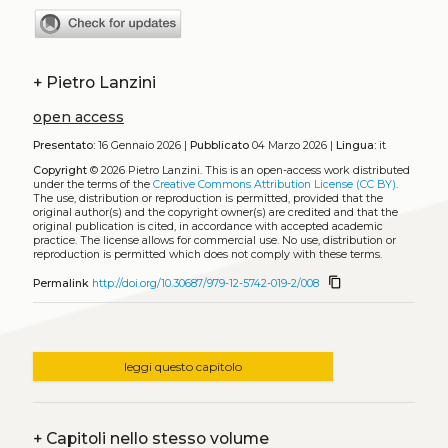
+
Pietro Lanzini
open access
Presentato:
16 Gennaio 2026 |
Pubblicato
04 Marzo 2026 |
Lingua:
it
Copyright
© 2026 Pietro Lanzini.
This is an open-access work distributed
under the terms of the
Creative Commons Attribution License (CC BY)
.
The use, distribution or reproduction is permitted, provided that the
original author(s) and the copyright owner(s) are credited and that the
original publication is cited, in accordance with accepted academic
practice. The license allows for commercial use. No use, distribution or
reproduction is permitted which does not comply with these terms.
content_copy
Permalink
http://doi.org/10.30687/979-12-5742-019-2/008
leggi questo capitolo
+
Capitoli nello stesso volume