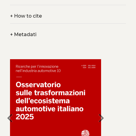
+
How to cite
+
Metadati
chevron_left
chevron_right