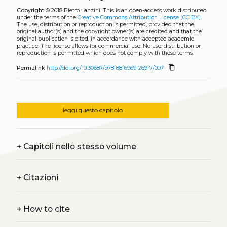
Copyright
© 2018 Pietro Lanzini.
This is an open-access work distributed
under the terms of the
Creative Commons Attribution License (CC BY)
.
The use, distribution or reproduction is permitted, provided that the
original author(s) and the copyright owner(s) are credited and that the
original publication is cited, in accordance with accepted academic
practice. The license allows for commercial use. No use, distribution or
reproduction is permitted which does not comply with these terms.
content_copy
Permalink
http://doi.org/10.30687/978-88-6969-269-7/007
leggi questo capitolo
+
Capitoli nello stesso volume
+
Citazioni
+
How to cite