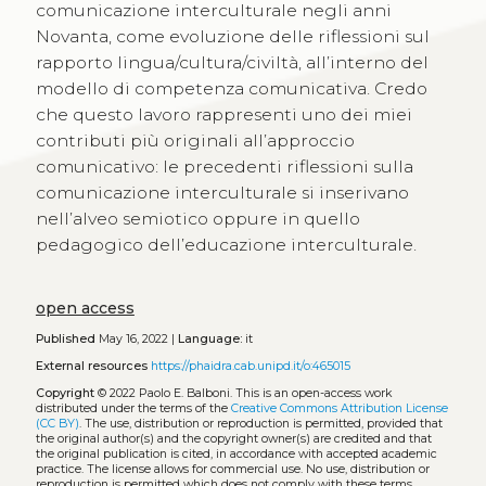
comunicazione interculturale negli anni
Novanta, come evoluzione delle riflessioni sul
rapporto lingua/cultura/civiltà, all’interno del
modello di competenza comunicativa. Credo
che questo lavoro rappresenti uno dei miei
contributi più originali all’approccio
comunicativo: le precedenti riflessioni sulla
comunicazione interculturale si inserivano
nell’alveo semiotico oppure in quello
pedagogico dell’educazione interculturale.
open access
Published
May 16, 2022 |
Language:
it
External resources
https://phaidra.cab.unipd.it/o:465015
Copyright
© 2022 Paolo E. Balboni.
This is an open-access work
distributed under the terms of the
Creative Commons Attribution License
(CC BY)
. The use, distribution or reproduction is permitted, provided that
the original author(s) and the copyright owner(s) are credited and that
the original publication is cited, in accordance with accepted academic
practice. The license allows for commercial use. No use, distribution or
reproduction is permitted which does not comply with these terms.