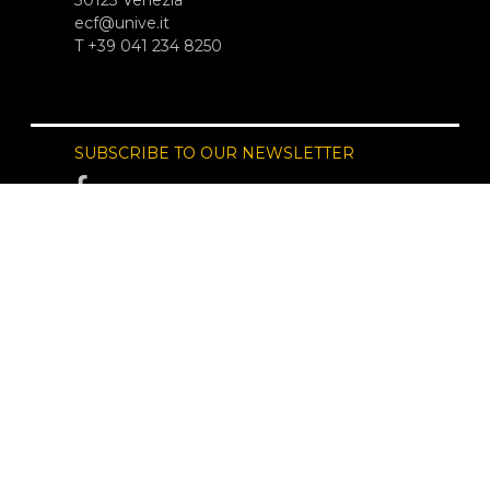
ecf@unive.it
T +39 041 234 8250
SUBSCRIBE TO OUR NEWSLETTER