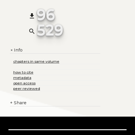
96
file_download
529
search
Info
+
chapters in same volume
how to cite
metadata
open access
peer reviewed
+
Share