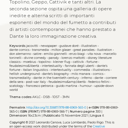
Topolino, Geppo, Cattivik e tanti altri. La
seconda sezione ospita una galleria di opere
inedite e alterna scritti di importanti
esponenti del mondo del fumetto a contributi
di artisti contemporanei che hanno prestato a
Dante la loro immaginazione creativa.
Keywords
jacovitti
•
newspaper
•
gustave doré
•
illustration
•
dante comics
•
transmedia
•
milton glaser
•
great parodies
•
llustration
•
don alemanno
•
satire
•
emilio giannelli
•
enzo biagi
•
vita nova
•
marcello
toninelli
•
divine comedy
•
parody
•
lorenzo mattotti
•
disney literature
classics
•
moebius
•
topolino
•
kleiner flug
•
cattivik
•
fortune
•
feudalesimo&libertà
•
intertestuality
•
farinata degli uberti
•
dante’s
fortune
•
italian linguistics
•
intertextuality
•
commedia
•
illustrations
•
hellish underground
•
dante’s biography
•
milo manara
•
comics
•
transmediality
•
dante in the twentieth century
•
inferno
•
dante
•
corriere
della sera
•
post-war italy
•
feudalesimo&amp;libertà
•
federico fellini
•
scatology
•
francesco petrarca
•
guido martina
•
humour
•
upside-down
world
Thema codes
AKLC
•
DSB
•
1DST
•
3MN
Permalink
http://doi.org/10.30687/978-88-6969-565-0
|
e-ISBN
978-88-6969-
565-0 |
ISBN (PRINT)
978-88-6969-566-7 |
Numero pagine
300 |
Dimensioni
16x23cm |
Pubblicato
15 Novembre 2021 |
Lingua
it
Copyright
© 2021 Leonardo Canova, Luca Lombardo, Paolo Rigo.
This is
an open-access work distributed under the terms of the
Creative