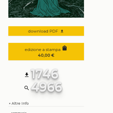
download PDF
file_download
shopping_bag
edizione a stampa
40,00
€
1746
file_download
4966
search
Altre Info
+
sommario