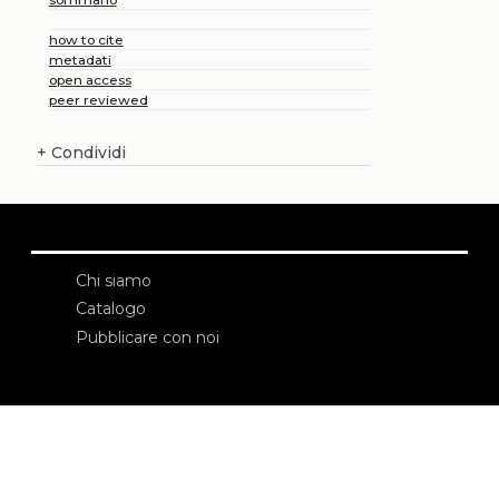
how to cite
metadati
open access
peer reviewed
+
Condividi
Chi siamo
Catalogo
Pubblicare con noi
Amministrazione
Credits