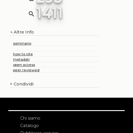
1411
search
Altre Info
+
sommario
how to cite
metadati
open access
peer reviewed
+
Condividi
Chi siamo
Catalogo