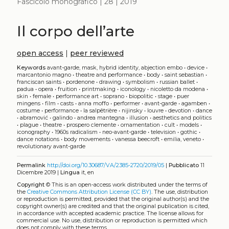
Fascicolo monografico | 28 | 2019
Il corpo dell’arte
open access
|
peer reviewed
Keywords
avant-garde, mask, hybrid identity, abjection embo
•
device
•
marcantonio magno
•
theatre and performance
•
body
•
saint sebastian
•
franciscan saints
•
pordenone
•
drawing
•
symbolism
•
russian ballet
•
padua
•
opera
•
fruition
•
printmaking
•
iconology
•
nicoletto da modena
•
skin
•
female
•
performance art
•
soprano
•
biopolitic
•
stage
•
puer
mingens
•
film
•
casts
•
anna moffo
•
performer
•
avant-garde
•
agamben
•
costume
•
performance
•
la salpêtrière
•
nijinsky
•
louvre
•
devotion
•
dance
•
abramović
•
galindo
•
andrea mantegna
•
illusion
•
aesthetics and politics
•
plague
•
theatre
•
prospero clemente
•
ornamentation
•
cult
•
models
•
iconography
•
1960s radicalism
•
neo-avant-garde
•
television
•
gothic
•
dance notations
•
body movements
•
vanessa beecroft
•
emilia, veneto
•
revolutionary avant-garde
Permalink
http://doi.org/10.30687/VA/2385-2720/2019/05
|
Pubblicato
11
Dicembre 2019 |
Lingua
it, en
Copyright
©
This is an open-access work distributed under the terms of
the
Creative Commons Attribution License (CC BY)
. The use, distribution
or reproduction is permitted, provided that the original author(s) and the
copyright owner(s) are credited and that the original publication is cited,
in accordance with accepted academic practice. The license allows for
commercial use. No use, distribution or reproduction is permitted which
does not comply with these terms.