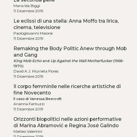
Maria Ida Biggi
11 Dicembre 2019
Le eclissi di una stella: Anna Moffo tra lirica,
cinema, televisione
Paologiovanni Maione
11 Dicembre 2019
Remaking the Body Politic Anew through Mob
and Gang
King Mob Echo
and
Up Against the Wall Motherfucker
(1968-
1970)
David A.J. Murrieta Flores
11 Dicembre 2019
Il corpo femminile nelle ricerche artistiche di
fine Novecento
Il caso di Vanessa Beecroft
Arianna Fantuzzi
11 Dicembre 2019
Orizzonti biopolitici nelle azioni performative
di Marina Abramović e Regina José Galindo
Matteo Valentini
11 Dicembre 2019