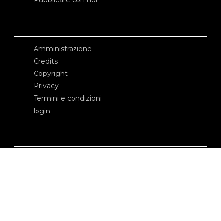
Pubblicare con noi
Amministrazione
Credits
Copyright
Privacy
Termini e condizioni
login
Contatti
Edizioni Ca’ Foscari
Dorsoduro 3246
30123 Venezia
ecf@unive.it
T +39 041 234 8250