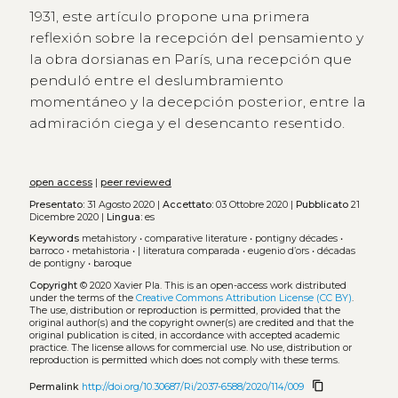
1931, este artículo propone una primera
reflexión sobre la recepción del pensamiento y
la obra dorsianas en París, una recepción que
penduló entre el deslumbramiento
momentáneo y la decepción posterior, entre la
admiración ciega y el desencanto resentido.
open access
|
peer reviewed
Presentato:
31 Agosto 2020 |
Accettato:
03 Ottobre 2020 |
Pubblicato
21
Dicembre 2020 |
Lingua:
es
Keywords
metahistory
•
comparative literature
•
pontigny décades
•
barroco
•
metahistoria
•
| literatura comparada
•
eugenio d’ors
•
décadas
de pontigny
•
baroque
Copyright
© 2020 Xavier Pla.
This is an open-access work distributed
under the terms of the
Creative Commons Attribution License (CC BY)
.
The use, distribution or reproduction is permitted, provided that the
original author(s) and the copyright owner(s) are credited and that the
original publication is cited, in accordance with accepted academic
practice. The license allows for commercial use. No use, distribution or
reproduction is permitted which does not comply with these terms.
content_copy
Permalink
http://doi.org/10.30687/Ri/2037-6588/2020/114/009