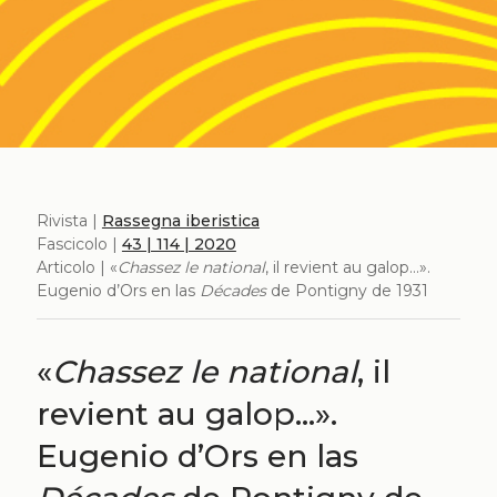
Rivista |
Rassegna iberistica
Fascicolo |
43 | 114 | 2020
Articolo | «
Chassez le national
, il revient au galop…».
Eugenio d’Ors en las
Décades
de Pontigny de 1931
«
Chassez le national
, il
revient au galop…».
Eugenio d’Ors en las