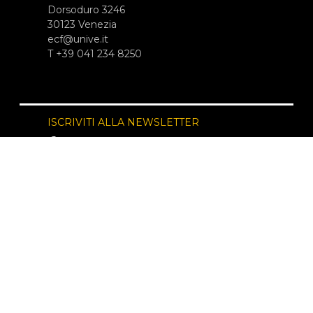
Dorsoduro 3246
30123 Venezia
ecf@unive.it
T +39 041 234 8250
ISCRIVITI ALLA NEWSLETTER