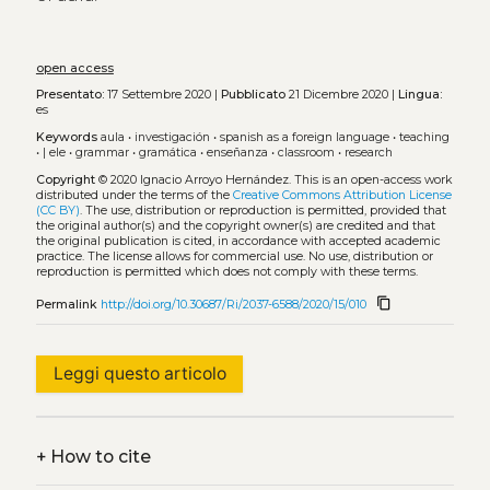
open access
Presentato:
17 Settembre 2020 |
Pubblicato
21 Dicembre 2020 |
Lingua:
es
Keywords
aula
•
investigación
•
spanish as a foreign language
•
teaching
•
| ele
•
grammar
•
gramática
•
enseñanza
•
classroom
•
research
Copyright
© 2020 Ignacio Arroyo Hernández.
This is an open-access work
distributed under the terms of the
Creative Commons Attribution License
(CC BY)
. The use, distribution or reproduction is permitted, provided that
the original author(s) and the copyright owner(s) are credited and that
the original publication is cited, in accordance with accepted academic
practice. The license allows for commercial use. No use, distribution or
reproduction is permitted which does not comply with these terms.
content_copy
Permalink
http://doi.org/10.30687/Ri/2037-6588/2020/15/010
Leggi questo articolo
+
How to cite