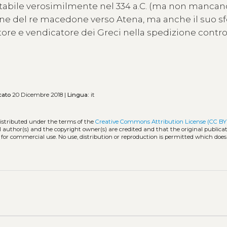
atabile verosimilmente nel 334 a.C. (ma non mancano
one del re macedone verso Atena, ma anche il suo sf
ore e vendicatore dei Greci nella spedizione contro
cato
20 Dicembre 2018 |
Lingua:
it
distributed under the terms of the
Creative Commons Attribution License (CC BY
l author(s) and the copyright owner(s) are credited and that the original publicati
 for commercial use. No use, distribution or reproduction is permitted which doe