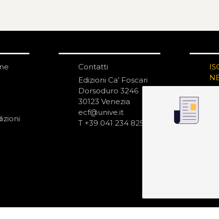
one
Contatti
IS
N
Edizioni Ca’ Foscari
Dorsoduro 3246
30123 Venezia
ecf@unive.it
izioni
T +39 041 234 8250