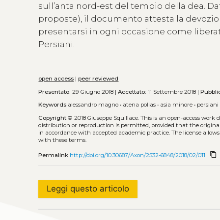
sull’anta nord-est del tempio della dea. D
proposte), il documento attesta la devozi
presentarsi in ogni occasione come liberat
Persiani.
open access
|
peer reviewed
Presentato:
29 Giugno 2018 |
Accettato:
11 Settembre 2018 |
Pubbli
Keywords
alessandro magno
•
atena polias
•
asia minore
•
persiani
Copyright
© 2018 Giuseppe Squillace.
This is an open-access work 
distribution or reproduction is permitted, provided that the origina
in accordance with accepted academic practice. The license allows
with these terms.
content_copy
Permalink
http://doi.org/10.30687/Axon/2532-6848/2018/02/011
Leggi questo articolo