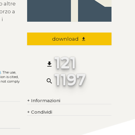
 altre
orzo a
 i
download
file_download
121
file_download
1197
)
. The use,
on is cited,
search
s not comply
+
Informazioni
+
Condividi