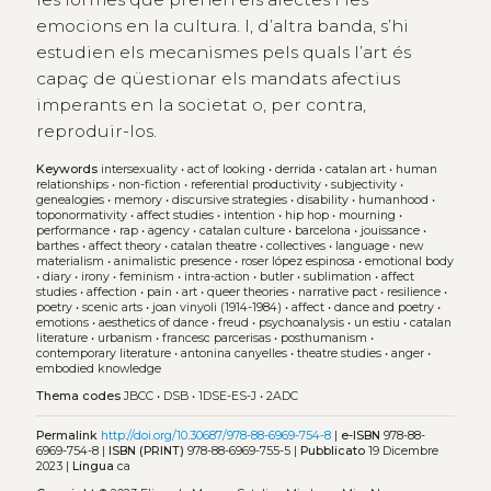
emocions en la cultura. I, d’altra banda, s’hi
estudien els mecanismes pels quals l’art és
capaç de qüestionar els mandats afectius
imperants en la societat o, per contra,
reproduir-los.
Keywords
intersexuality
•
act of looking
•
derrida
•
catalan art
•
human
relationships
•
non-fiction
•
referential productivity
•
subjectivity
•
genealogies
•
memory
•
discursive strategies
•
disability
•
humanhood
•
toponormativity
•
affect studies
•
intention
•
hip hop
•
mourning
•
performance
•
rap
•
agency
•
catalan culture
•
barcelona
•
jouissance
•
barthes
•
affect theory
•
catalan theatre
•
collectives
•
language
•
new
materialism
•
animalistic presence
•
roser lópez espinosa
•
emotional body
•
diary
•
irony
•
feminism
•
intra-action
•
butler
•
sublimation
•
affect
studies
•
affection
•
pain
•
art
•
queer theories
•
narrative pact
•
resilience
•
poetry
•
scenic arts
•
joan vinyoli (1914-1984)
•
affect
•
dance and poetry
•
emotions
•
aesthetics of dance
•
freud
•
psychoanalysis
•
un estiu
•
catalan
literature
•
urbanism
•
francesc parcerisas
•
posthumanism
•
contemporary literature
•
antonina canyelles
•
theatre studies
•
anger
•
embodied knowledge
Thema codes
JBCC
•
DSB
•
1DSE-ES-J
•
2ADC
Permalink
http://doi.org/10.30687/978-88-6969-754-8
|
e-ISBN
978-88-
6969-754-8 |
ISBN (PRINT)
978-88-6969-755-5 |
Pubblicato
19 Dicembre
2023 |
Lingua
ca