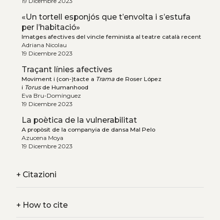
19 Dicembre 2023
«Un tortell esponjós que t’envolta i s’estufa
per l’habitació»
Imatges afectives del vincle feminista al teatre català recent
Adriana Nicolau
19 Dicembre 2023
Traçant línies afectives
Moviment i (con-)tacte a
Trama
de Roser López
i
Torus
de Humanhood
Eva Bru-Domínguez
19 Dicembre 2023
La poètica de la vulnerabilitat
A propòsit de la companyia de dansa Mal Pelo
Azucena Moya
19 Dicembre 2023
+
Citazioni
+
How to cite