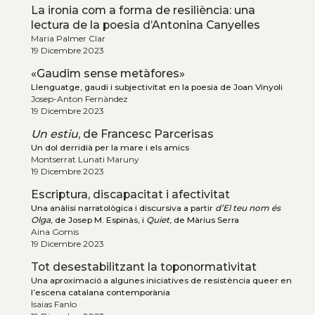
La ironia com a forma de resiliència: una
lectura de la poesia d’Antonina Canyelles
Maria Palmer Clar
19 Dicembre 2023
«Gaudim sense metàfores»
Llenguatge, gaudi i subjectivitat en la poesia de Joan Vinyoli
Josep-Anton Fernàndez
19 Dicembre 2023
Un estiu
, de Francesc Parcerisas
Un dol derridià per la mare i els amics
Montserrat Lunati Maruny
19 Dicembre 2023
Escriptura, discapacitat i afectivitat
Una anàlisi narratològica i discursiva a partir
d’El teu nom és
Olga
, de Josep M. Espinàs, i
Quiet
, de Màrius Serra
Aina Gomis
19 Dicembre 2023
Tot desestabilitzant la toponormativitat
Una aproximació a algunes iniciatives de resistència queer en
l’escena catalana contemporània
Isaias Fanlo