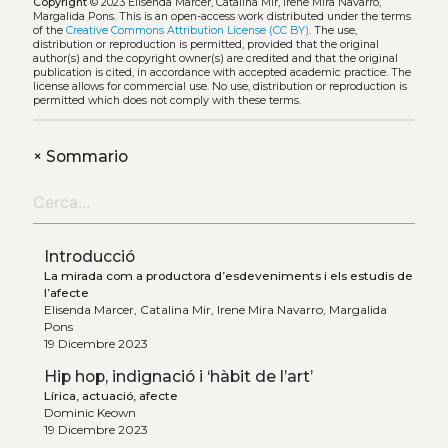
Copyright
© 2023 Elisenda Marcer, Catalina Mir, Irene Mira Navarro,
Margalida Pons.
This is an open-access work distributed under the terms
of the
Creative Commons Attribution License (CC BY)
. The use,
distribution or reproduction is permitted, provided that the original
author(s) and the copyright owner(s) are credited and that the original
publication is cited, in accordance with accepted academic practice. The
license allows for commercial use. No use, distribution or reproduction is
permitted which does not comply with these terms.
+
Sommario
Introducció
La mirada com a productora d’esdeveniments i els estudis de
l’afecte
Elisenda Marcer, Catalina Mir, Irene Mira Navarro, Margalida
Pons
19 Dicembre 2023
Hip hop, indignació i ‘hàbit de l’art’
Lírica, actuació, afecte
Dominic Keown
19 Dicembre 2023