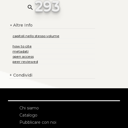
293
search
Altre Info
+
capitoli nello stesso volume
how to cite
metadati
open access
peer reviewed
+
Condividi
Chi siamo
Catalogo
Pubblicare con noi