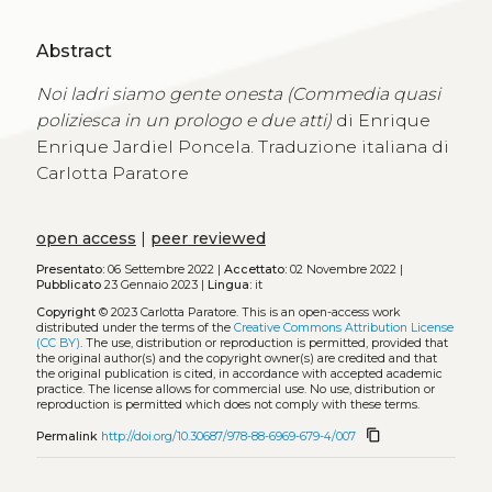
Abstract
Noi ladri siamo gente onesta (Commedia quasi
poliziesca in un prologo e due atti)
di Enrique
Enrique Jardiel Poncela. Traduzione italiana di
Carlotta Paratore
open access
|
peer reviewed
Presentato:
06 Settembre 2022 |
Accettato:
02 Novembre 2022 |
Pubblicato
23 Gennaio 2023 |
Lingua:
it
Copyright
© 2023 Carlotta Paratore.
This is an open-access work
distributed under the terms of the
Creative Commons Attribution License
(CC BY)
. The use, distribution or reproduction is permitted, provided that
the original author(s) and the copyright owner(s) are credited and that
the original publication is cited, in accordance with accepted academic
practice. The license allows for commercial use. No use, distribution or
reproduction is permitted which does not comply with these terms.
content_copy
Permalink
http://doi.org/10.30687/978-88-6969-679-4/007