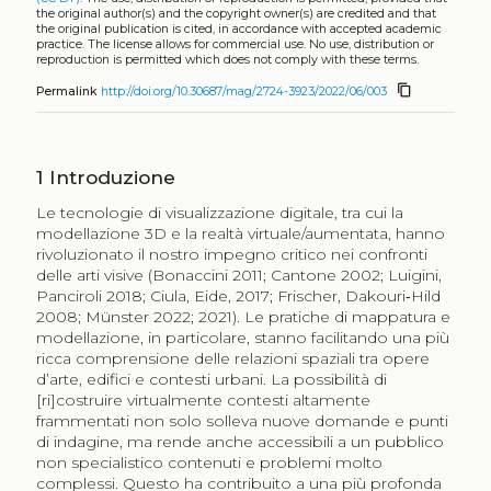
the original author(s) and the copyright owner(s) are credited and that
the original publication is cited, in accordance with accepted academic
practice. The license allows for commercial use. No use, distribution or
reproduction is permitted which does not comply with these terms.
content_copy
Permalink
http://doi.org/10.30687/mag/2724-3923/2022/06/003
1
Introduzione
Le tecnologie di visualizzazione digitale, tra cui la
modellazione 3D e la realtà virtuale/aumentata, hanno
rivoluzionato il nostro impegno critico nei confronti
delle arti visive (Bonaccini 2011; Cantone 2002; Luigini,
Panciroli 2018; Ciula, Eide, 2017; Frischer, Dakouri‐Hild
2008; Münster 2022; 2021). Le pratiche di mappatura e
modellazione, in particolare, stanno facilitando una più
ricca comprensione delle relazioni spaziali tra opere
d’arte, edifici e contesti urbani. La possibilità di
[ri]costruire virtualmente contesti altamente
frammentati non solo solleva nuove domande e punti
di indagine, ma rende anche accessibili a un pubblico
non specialistico contenuti e problemi molto
complessi. Questo ha contribuito a una più profonda