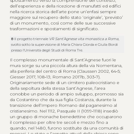
spostamento verso la comprensione del contesto,
dell’esperienza e della ricezione di manufatti ed edifici
nella ricerca storica dell’arte pone un’enfasi sempre
maggiore sul recupero dello stato ‘originale’, ‘previsto’
di un monumento, così come delle sue successive
trasformazioni e spostamenti di significato.
8
Il progetto triennale
VR Sant’Agnese vita monastica a Roma
,
svolto sotto la supervisione di Maria Chiara Giorda e Giulia Bordi
presso l’Università degli Studi di Roma Tre.
Il complesso monumentale di Sant’Agnese fuori le
mura sorge su una piccola altura della via Nomentana,
alla periferia del centro di Roma (Claussen 2002, 64‑5;
Giesser 2017, 108‑13; Romano 2017b, 303‑7).
Originariamente sede di un cimitero paleocristiano e
della sepoltura della stessa Sant’Agnese, l’area
conobbe un periodo di ampio sviluppo, promosso sia
da Costantino che da sua figlia Costanza, durante la
transizione dell’Impero Romano dal paganesimo al
cristianesimo. Nel 1112, Pasquale II (1099‑1118) insediò
un gruppo di monache benedettine che occuparono
il complesso per oltre tre secoli e mezzo fino a
quando, nel 1480, furono sostituite da una comunità di
monaci. Lo stato e l’aspetto attuali della chiesa sono