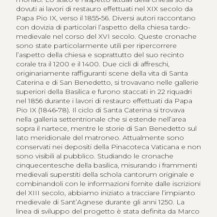
dovuti ai lavori di restauro effettuati nel XIX secolo da
Papa Pio IX, verso il 1855‑56. Diversi autori raccontano
con dovizia di particolari l’aspetto della chiesa tardo-
medievale nel corso del XVI secolo. Queste cronache
sono state particolarmente utili per ripercorrere
l’aspetto della chiesa e soprattutto del suo recinto
corale tra il 1200 e il 1400. Due cicli di affreschi,
originariamente raffiguranti scene della vita di Santa
Caterina e di San Benedetto, si trovavano nelle gallerie
superiori della Basilica e furono staccati in 22 riquadri
nel 1856 durante i lavori di restauro effettuati da Papa
Pio IX (1846‑78). Il ciclo di Santa Caterina si trovava
nella galleria settentrionale che si estende nell’area
sopra il nartece, mentre le storie di San Benedetto sul
lato meridionale del matroneo. Attualmente sono
conservati nei depositi della Pinacoteca Vaticana e non
sono visibili al pubblico. Studiando le cronache
cinquecentesche della basilica, misurando i frammenti
medievali superstiti della schola cantorum originale e
combinandoli con le informazioni fornite dalle iscrizioni
del XIII secolo, abbiamo iniziato a tracciare l’impianto
medievale di Sant’Agnese durante gli anni 1250. La
linea di sviluppo del progetto è stata definita da Marco