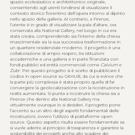
spazio ecclesiastico e architettonico originale,
consentendo agli utenti londinesi di visualizzare il
contesto storico fiorentino dell’opera intorno al dipinto
nello spazio della galleria. Al contrario, a Firenze,
l’utente è in grado di visualizzare la pala d’altare, ora
conservata alla National Gallery, nel luogo in cui era
stata creata, comprendendo sia l’interno della chiesa
rinascimentale sia la sua successiva trasformazione in
un quartiere residenziale moderno. Il progetto è una
collaborazione di ampio respiro, tra istituzioni
accademiche e una galleria e in parte finanziata con
fondi pubblici ed entità commerciali come
Calvium
e
Zubr
. Per questo progetto si è scelto di pubblicare il
codice in open source su GitHUB, da cui si evince che
la parte più complessa è stata proprio quella di far
convergere la geolocalizzazione con la ricostruzione in
realtà aumentata. Si punta a ricostruire la chiesa sia a
Firenze che dentro alla National Gallery ma
virtualmente ovunque lo si desideri. Il progetto pone
l’accento su un altro degli aspetti fondamentali delle
ricostruzioni, ovvero l’utilizzo di piattaforme open
source. Questo aspetto risulta essere fondamentale se
si vuole aderire al principio di trasparenza e garantire la
sostenibilità dei progetti anche allo scadere dei