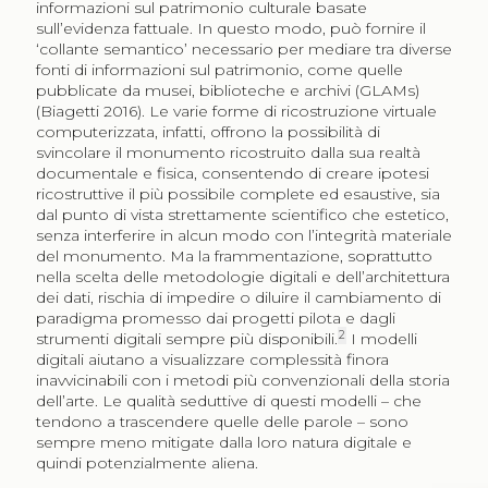
informazioni sul patrimonio culturale basate
sull’evidenza fattuale. In questo modo, può fornire il
‘collante semantico’ necessario per mediare tra diverse
fonti di informazioni sul patrimonio, come quelle
pubblicate da musei, biblioteche e archivi (GLAMs)
(Biagetti 2016). Le varie forme di ricostruzione virtuale
computerizzata, infatti, offrono la possibilità di
svincolare il monumento ricostruito dalla sua realtà
documentale e fisica, consentendo di creare ipotesi
ricostruttive il più possibile complete ed esaustive, sia
dal punto di vista strettamente scientifico che estetico,
senza interferire in alcun modo con l’integrità materiale
del monumento. Ma la frammentazione, soprattutto
nella scelta delle metodologie digitali e dell’architettura
dei dati, rischia di impedire o diluire il cambiamento di
paradigma promesso dai progetti pilota e dagli
2
strumenti digitali sempre più disponibili.
I modelli
digitali aiutano a visualizzare complessità finora
inavvicinabili con i metodi più convenzionali della storia
dell’arte. Le qualità seduttive di questi modelli – che
tendono a trascendere quelle delle parole – sono
sempre meno mitigate dalla loro natura digitale e
quindi potenzialmente aliena.