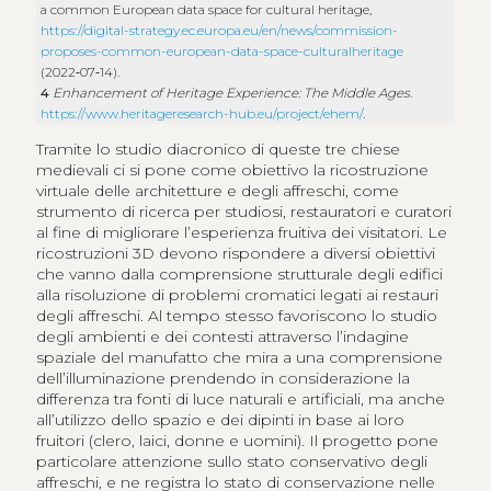
a common European data space for cultural heritage,
https://digital-strategy.ec.europa.eu/en/news/commission-
proposes-common-european-data-space-culturalheritage
(2022‑07‑14).
4
Enhancement of Heritage Experience: The Middle Ages
.
https://www.heritageresearch-hub.eu/project/ehem/
.
Tramite lo studio diacronico di queste tre chiese
medievali ci si pone come obiettivo la ricostruzione
virtuale delle architetture e degli affreschi, come
strumento di ricerca per studiosi, restauratori e curatori
al fine di migliorare l’esperienza fruitiva dei visitatori. Le
ricostruzioni 3D devono rispondere a diversi obiettivi
che vanno dalla comprensione strutturale degli edifici
alla risoluzione di problemi cromatici legati ai restauri
degli affreschi. Al tempo stesso favoriscono lo studio
degli ambienti e dei contesti attraverso l’indagine
spaziale del manufatto che mira a una comprensione
dell’illuminazione prendendo in considerazione la
differenza tra fonti di luce naturali e artificiali, ma anche
all’utilizzo dello spazio e dei dipinti in base ai loro
fruitori (clero, laici, donne e uomini). Il progetto pone
particolare attenzione sullo stato conservativo degli
affreschi, e ne registra lo stato di conservazione nelle