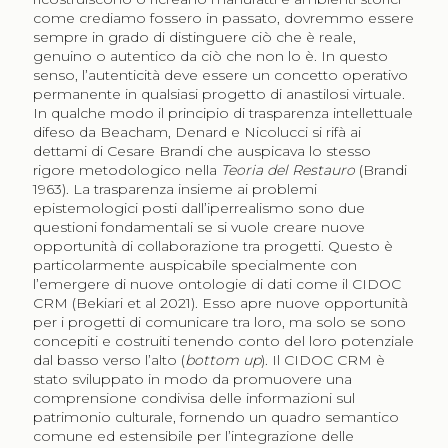
come crediamo fossero in passato, dovremmo essere
sempre in grado di distinguere ciò che è reale,
genuino o autentico da ciò che non lo è. In questo
senso, l’autenticità deve essere un concetto operativo
permanente in qualsiasi progetto di anastilosi virtuale.
In qualche modo il principio di trasparenza intellettuale
difeso da Beacham, Denard e Nicolucci si rifà ai
dettami di Cesare Brandi che auspicava lo stesso
rigore metodologico nella
Teoria del Restauro
(Brandi
1963). La trasparenza insieme ai problemi
epistemologici posti dall’iperrealismo sono due
questioni fondamentali se si vuole creare nuove
opportunità di collaborazione tra progetti. Questo è
particolarmente auspicabile specialmente con
l’emergere di nuove ontologie di dati come il CIDOC
CRM (Bekiari et al 2021). Esso apre nuove opportunità
per i progetti di comunicare tra loro, ma solo se sono
concepiti e costruiti tenendo conto del loro potenziale
dal basso verso l’alto (
bottom up
). Il CIDOC CRM è
stato sviluppato in modo da promuovere una
comprensione condivisa delle informazioni sul
patrimonio culturale, fornendo un quadro semantico
comune ed estensibile per l’integrazione delle