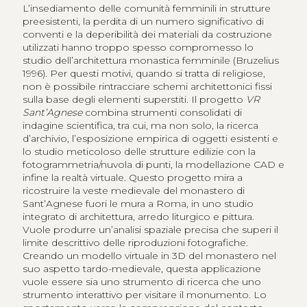
L’insediamento delle comunità femminili in strutture
preesistenti, la perdita di un numero significativo di
conventi e la deperibilità dei materiali da costruzione
utilizzati hanno troppo spesso compromesso lo
studio dell’architettura monastica femminile (Bruzelius
1996). Per questi motivi, quando si tratta di religiose,
non è possibile rintracciare schemi architettonici fissi
sulla base degli elementi superstiti. Il progetto
VR
Sant’Agnese
combina strumenti consolidati di
indagine scientifica, tra cui, ma non solo, la ricerca
d’archivio, l’esposizione empirica di oggetti esistenti e
lo studio meticoloso delle strutture edilizie con la
fotogrammetria/nuvola di punti, la modellazione CAD e
infine la realtà virtuale. Questo progetto mira a
ricostruire la veste medievale del monastero di
Sant’Agnese fuori le mura a Roma, in uno studio
integrato di architettura, arredo liturgico e pittura.
Vuole produrre un’analisi spaziale precisa che superi il
limite descrittivo delle riproduzioni fotografiche.
Creando un modello virtuale in 3D del monastero nel
suo aspetto tardo-medievale, questa applicazione
vuole essere sia uno strumento di ricerca che uno
strumento interattivo per visitare il monumento. Lo