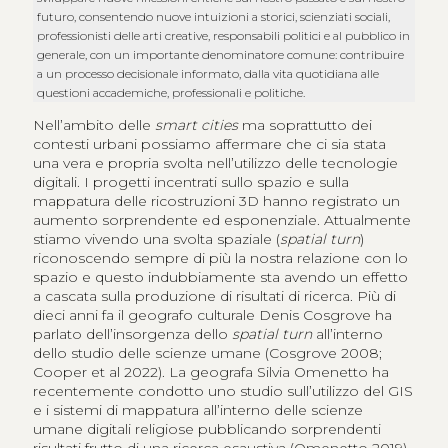
futuro, consentendo nuove intuizioni a storici, scienziati sociali,
professionisti delle arti creative, responsabili politici e al pubblico in
generale, con un importante denominatore comune: contribuire
a un processo decisionale informato, dalla vita quotidiana alle
questioni accademiche, professionali e politiche.
Nell’ambito delle
smart cities
ma soprattutto dei
contesti urbani possiamo affermare che ci sia stata
una vera e propria svolta nell’utilizzo delle tecnologie
digitali. I progetti incentrati sullo spazio e sulla
mappatura delle ricostruzioni 3D hanno registrato un
aumento sorprendente ed esponenziale. Attualmente
stiamo vivendo una svolta spaziale (
spatial turn
)
riconoscendo sempre di più la nostra relazione con lo
spazio e questo indubbiamente sta avendo un effetto
a cascata sulla produzione di risultati di ricerca. Più di
dieci anni fa il geografo culturale Denis Cosgrove ha
parlato dell’insorgenza dello
spatial turn
all’interno
dello studio delle scienze umane (Cosgrove 2008;
Cooper et al 2022). La geografa Silvia Omenetto ha
recentemente condotto uno studio sull’utilizzo del GIS
e i sistemi di mappatura all’interno delle scienze
umane digitali religiose pubblicando sorprendenti
risultati frutto di una ricerca esaustiva (Omenetto 2019).