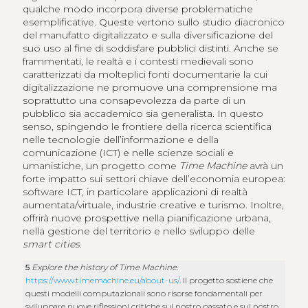
qualche modo incorpora diverse problematiche
esemplificative. Queste vertono sullo studio diacronico
del manufatto digitalizzato e sulla diversificazione del
suo uso al fine di soddisfare pubblici distinti. Anche se
frammentati, le realtà e i contesti medievali sono
caratterizzati da molteplici fonti documentarie la cui
digitalizzazione ne promuove una comprensione ma
soprattutto una consapevolezza da parte di un
pubblico sia accademico sia generalista. In questo
senso, spingendo le frontiere della ricerca scientifica
nelle tecnologie dell’informazione e della
comunicazione (ICT) e nelle scienze sociali e
umanistiche, un progetto come
Time Machine
avrà un
forte impatto sui settori chiave dell’economia europea:
software ICT, in particolare applicazioni di realtà
aumentata/virtuale, industrie creative e turismo. Inoltre,
offrirà nuove prospettive nella pianificazione urbana,
nella gestione del territorio e nello sviluppo delle
smart cities
.
5
Explore the history of Time Machine
.
https://www.timemachine.eu/about-us/
. Il progetto sostiene che
questi modelli computazionali sono risorse fondamentali per
sviluppare nuove riflessioni critiche sul nostro passato e sul nostro