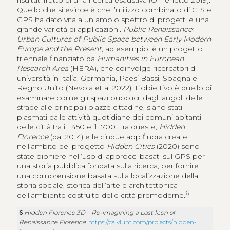
Quello che si evince è che l’utilizzo combinato di GIS e
GPS ha dato vita a un ampio spettro di progetti e una
grande varietà di applicazioni.
Public Renaissance:
Urban Cultures of Public Space between Early Modern
Europe and the Present
, ad esempio, è un progetto
triennale finanziato da
Humanities in European
Research Area
(HERA), che coinvolge ricercatori di
università in Italia, Germania, Paesi Bassi, Spagna e
Regno Unito (Nevola et al 2022). L’obiettivo è quello di
esaminare come gli spazi pubblici, dagli angoli delle
strade alle principali piazze cittadine, siano stati
plasmati dalle attività quotidiane dei comuni abitanti
delle città tra il 1450 e il 1700. Tra queste,
Hidden
Florence
(dal 2014) e le cinque app finora create
nell’ambito del progetto
Hidden Cities
(2020) sono
state pioniere nell’uso di approcci basati sul GPS per
una storia pubblica fondata sulla ricerca, per fornire
una comprensione basata sulla localizzazione della
storia sociale, storica dell’arte e architettonica
6
dell’ambiente costruito delle città premoderne.
6
Hidden Florence 3D – Re-imagining a Lost Icon of
Renaissance Florence
.
https://calvium.com/projects/hidden-