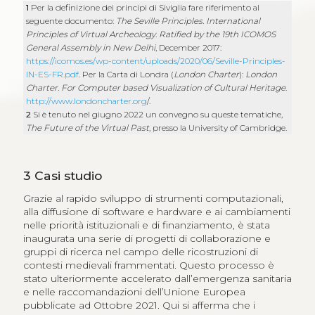
1
Per la definizione dei principi di Siviglia fare riferimento al
seguente documento:
The Seville Principles. International
Principles of Virtual Archeology. Ratified by the 19th ICOMOS
General Assembly in New Delhi
, December 2017:
https://icomos.es/wp-content/uploads/2020/06/Seville-Principles-
IN-ES-FR.pdf
. Per la Carta di Londra (
London Charter
):
London
Charter. For Computer based Visualization of Cultural Heritage
.
http://www.londoncharter.org
/.
2
Si è tenuto nel giugno 2022 un convegno su queste tematiche,
The Future of the Virtual Past
, presso la University of Cambridge.
3
Casi studio
Grazie al rapido sviluppo di strumenti computazionali,
alla diffusione di software e hardware e ai cambiamenti
nelle priorità istituzionali e di finanziamento, è stata
inaugurata una serie di progetti di collaborazione e
gruppi di ricerca nel campo delle ricostruzioni di
contesti medievali frammentati. Questo processo è
stato ulteriormente accelerato dall’emergenza sanitaria
e nelle raccomandazioni dell’Unione Europea
pubblicate ad Ottobre 2021. Qui si afferma che i