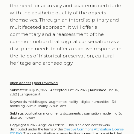
the need for accuracy and academic certitude
with the aesthetic quality of the objects
themselves. Through an interdisciplinary and
multifaceted approach, it will offer a
commentary and a reassessment of the
common notion that digital conservation as a
discipline needs to offer a curative response in
the fields of historical preservation, cultural
heritage and archaeology.
open access
|
peer reviewed
Submitted:
July 15, 2022 |
Accepted:
Oct. 26, 2022 |
Published
Dec. 16,
2022 |
Language:
it
Keywords
middle ages
•
augmented reality
•
digital humanities
•
3d
modeling
•
virtual reality
•
visual arts
Subtags
publication
monuments
documents
visualisation
modelling
3d
data
technology
Copyright
© 2022 Angelica Federici.
This is an open-access work
distributed under the terms of the
Creative Commons Attribution License
(CC BY)
. The use, distribution or reproduction is permitted, provided that