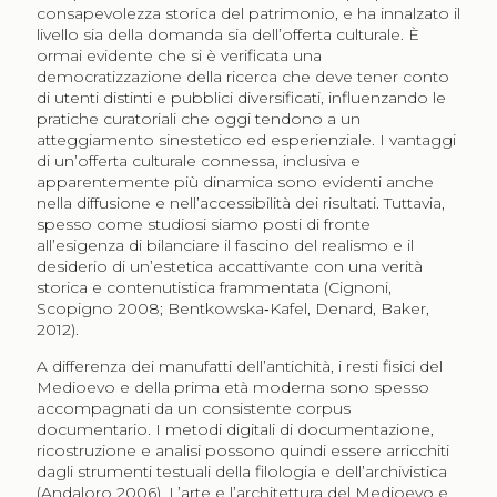
consapevolezza storica del patrimonio, e ha innalzato il
livello sia della domanda sia dell’offerta culturale. È
ormai evidente che si è verificata una
democratizzazione della ricerca che deve tener conto
di utenti distinti e pubblici diversificati, influenzando le
pratiche curatoriali che oggi tendono a un
atteggiamento sinestetico ed esperienziale. I vantaggi
di un’offerta culturale connessa, inclusiva e
apparentemente più dinamica sono evidenti anche
nella diffusione e nell’accessibilità dei risultati. Tuttavia,
spesso come studiosi siamo posti di fronte
all’esigenza di bilanciare il fascino del realismo e il
desiderio di un’estetica accattivante con una verità
storica e contenutistica frammentata (Cignoni,
Scopigno 2008; Bentkowska‐Kafel, Denard, Baker,
2012).
A differenza dei manufatti dell’antichità, i resti fisici del
Medioevo e della prima età moderna sono spesso
accompagnati da un consistente corpus
documentario. I metodi digitali di documentazione,
ricostruzione e analisi possono quindi essere arricchiti
dagli strumenti testuali della filologia e dell’archivistica
(Andaloro 2006). L’arte e l’architettura del Medioevo e