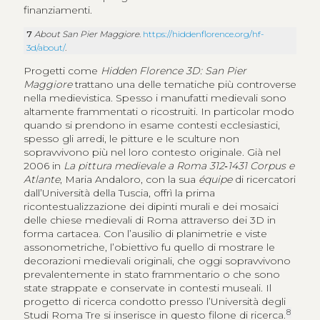
finanziamenti.
7
About San Pier Maggiore
.
https://hiddenflorence.org/hf-
3d/about/
.
Progetti come
Hidden Florence 3D: San Pier
Maggiore
trattano una delle tematiche più controverse
nella medievistica. Spesso i manufatti medievali sono
altamente frammentati o ricostruiti. In particolar modo
quando si prendono in esame contesti ecclesiastici,
spesso gli arredi, le pitture e le sculture non
sopravvivono più nel loro contesto originale. Già nel
2006 in
La pittura medievale a Roma 312‑1431 Corpus e
Atlante
, Maria Andaloro, con la sua
équipe
di ricercatori
dall’Università della Tuscia, offrì la prima
ricontestualizzazione dei dipinti murali e dei mosaici
delle chiese medievali di Roma attraverso dei 3D in
forma cartacea. Con l’ausilio di planimetrie e viste
assonometriche, l’obiettivo fu quello di mostrare le
decorazioni medievali originali, che oggi sopravvivono
prevalentemente in stato frammentario o che sono
state strappate e conservate in contesti museali. Il
progetto di ricerca condotto presso l’Università degli
8
Studi Roma Tre si inserisce in questo filone di ricerca.