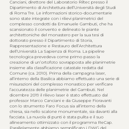
Canciani, direttore del Laboratorio Riltec presso il
Dipartimento di Architettura dell’Università degli Studi
di Roma Tre. Le informazioni storico-documentarie
sono state integrate con i rilievi planimetrici del
complesso condotti da Emanuele Gambuti, che ha
scansionato il convento e delineato le piante
architettoniche del monastero per la sua tesi di
dottorato presso il Dipartimento di Storia,
Rappresentazione e Restauro dell’Architettura
dell’Università La Sapienza di Roma. La pipeline
tecnologica prevedeva come primo passo la
creazione di un’ortofoto sovrapposta alle planimetrie
insieme alla classificazione catastale redatta dal
Comune (ca. 2010). Prima della campagna laser,
all’interno della Basilica abbiamo effettuato una serie di
misurazioni del complesso monastico per verificare
l’accuratezza delle planimetrie del Gambuti. Nel
dicembre 2019 il rilievo laser è stato effettuato dal
professor Marco Canciani e da Giuseppe Fioravanti
con lo strumento Faro Focus sia all’interno della
chiesa, sia nello scalone monumentale, sia davanti alla
facciata. La nuvola di punti è stata pulita e il suo
allineamento ottimizzato con il programma ReCap.
Parallelamente abbiamo semplificato i DWG del