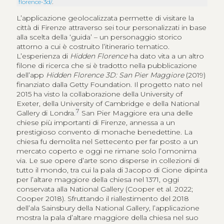
florence-3d/
.
L’applicazione geolocalizzata permette di visitare la
città di Firenze attraverso sei tour personalizzati in base
alla scelta della ‘guida’ – un personaggio storico
attorno a cui è costruito l’itinerario tematico.
L’esperienza di
Hidden Florence
ha dato vita a un altro
filone di ricerca che si è tradotto nella pubblicazione
dell’app
Hidden Florence 3D
: San Pier Maggiore
(2019)
finanziato dalla Getty Foundation. Il progetto nato nel
2015 ha visto la collaborazione della University of
Exeter, della University of Cambridge e della National
7
Gallery di Londra.
San Pier Maggiore era una delle
chiese più importanti di Firenze, annessa a un
prestigioso convento di monache benedettine. La
chiesa fu demolita nel Settecento per far posto a un
mercato coperto e oggi ne rimane solo l’omonima
via. Le sue opere d’arte sono disperse in collezioni di
tutto il mondo, tra cui la pala di Jacopo di Cione dipinta
per l’altare maggiore della chiesa nel 1371, oggi
conservata alla National Gallery (Cooper et al. 2022;
Cooper 2018). Sfruttando il riallestimento del 2018
dell’ala Sainsbury della National Gallery, l’applicazione
mostra la pala d’altare maggiore della chiesa nel suo