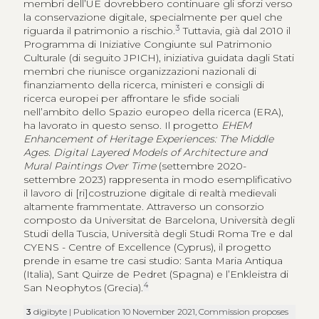
membri dell’UE dovrebbero continuare gli sforzi verso
la conservazione digitale, specialmente per quel che
3
riguarda il patrimonio a rischio.
Tuttavia, già dal 2010 il
Programma di Iniziative Congiunte sul Patrimonio
Culturale (di seguito JPICH), iniziativa guidata dagli Stati
membri che riunisce organizzazioni nazionali di
finanziamento della ricerca, ministeri e consigli di
ricerca europei per affrontare le sfide sociali
nell’ambito dello Spazio europeo della ricerca (ERA),
ha lavorato in questo senso. Il progetto
EHEM
Enhancement of Heritage Experiences: The Middle
Ages. Digital Layered Models of Architecture and
Mural Paintings Over Time
(settembre 2020-
settembre 2023) rappresenta in modo esemplificativo
il lavoro di [ri]costruzione digitale di realtà medievali
altamente frammentate. Attraverso un consorzio
composto da Universitat de Barcelona, Università degli
Studi della Tuscia, Università degli Studi Roma Tre e dal
CYENS - Centre of Excellence (Cyprus), il progetto
prende in esame tre casi studio: Santa Maria Antiqua
(Italia), Sant Quirze de Pedret (Spagna) e l’Enkleistra di
4
San Neophytos (Grecia).
3
digibyte | Publication 10 November 2021, Commission proposes