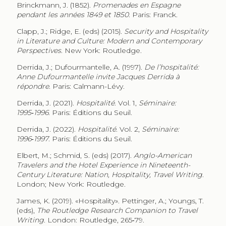
Brinckmann, J. (1852).
Promenades en Espagne
pendant les années 1849 et 1850
. Paris: Franck.
Clapp, J.; Ridge, E. (eds) (2015).
Security and Hospitality
in Literature and Culture: Modern and Contemporary
Perspectives
. New York: Routledge.
Derrida, J.; Dufourmantelle, A. (1997).
De l’hospitalité:
Anne Dufourmantelle invite Jacques Derrida à
répondre
. Paris: Calmann-Lévy.
Derrida, J. (2021).
Hospitalité
. Vol. 1,
Séminaire:
1995‑1996
. Paris: Éditions du Seuil.
Derrida, J. (2022).
Hospitalité
. Vol. 2,
Séminaire:
1996‑1997
. Paris: Éditions du Seuil.
Elbert, M.; Schmid, S. (eds) (2017).
Anglo-American
Travelers and the Hotel Experience in Nineteenth-
Century Literature: Nation, Hospitality, Travel Writing
.
London; New York: Routledge.
James, K. (2019). «Hospitality». Pettinger, A.; Youngs, T.
(eds),
The Routledge Research Companion to Travel
Writing
. London: Routledge, 265‑79.