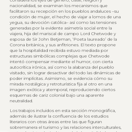
nacionalidad, se examinan los mecanismos que
facilitaron su recepción en los pueblos andaluces –su
condición de mujer, el hecho de viajar a lomos de una
yegua, su devoción católica– así como las tensiones
generadas por la evidente asimetría social entre la
viajera, hija del mariscal de campo Lord Chetwode y
esposa de Sir John Betjeman, ‘Poeta laureado’ de la
Corona británica, y sus anfitriones. El texto propone
que la hospitalidad recibida estuvo mediada por
estructuras simbólicas complejas que Chetwode
intentó compensar mediante el humor, con cierta
autocrítica irónica, así como la alabanza del pueblo
visitado, sin lograr desactivar del todo las dinámicas de
poder implícitas. Asimismo, se evidencia cómo su
mirada nostálgica y retroturística fija al otro en una
imagen exótica y atemporal, reproduciendo ciertos
esquemas de cariz colonial bajo una aparente
neutralidad.
Los trabajos incluidos en esta sección monográfica,
además de ilustrar la confluencia de los estudios
literarios con otras áreas entre las que figuran
sobremanera el turismo y las relaciones interculturales,