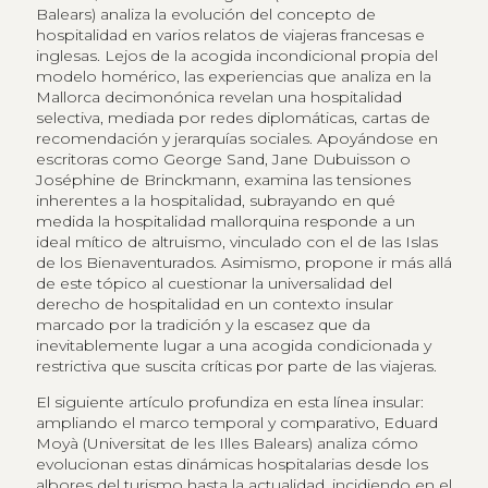
Balears) analiza la evolución del concepto de
hospitalidad en varios relatos de viajeras francesas e
inglesas. Lejos de la acogida incondicional propia del
modelo homérico, las experiencias que analiza en la
Mallorca decimonónica revelan una hospitalidad
selectiva, mediada por redes diplomáticas, cartas de
recomendación y jerarquías sociales. Apoyándose en
escritoras como George Sand, Jane Dubuisson o
Joséphine de Brinckmann, examina las tensiones
inherentes a la hospitalidad, subrayando en qué
medida la hospitalidad mallorquina responde a un
ideal mítico de altruismo, vinculado con el de las Islas
de los Bienaventurados. Asimismo, propone ir más allá
de este tópico al cuestionar la universalidad del
derecho de hospitalidad en un contexto insular
marcado por la tradición y la escasez que da
inevitablemente lugar a una acogida condicionada y
restrictiva que suscita críticas por parte de las viajeras.
El siguiente artículo profundiza en esta línea insular:
ampliando el marco temporal y comparativo, Eduard
Moyà (Universitat de les Illes Balears) analiza cómo
evolucionan estas dinámicas hospitalarias desde los
albores del turismo hasta la actualidad, incidiendo en el