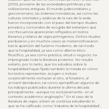
(2010), proviene de las sociedades primitivas y las
civilizaciones antiguas. El mundo judeocristiano y
grecorromano, las órdenes monásticas, así como las
culturas orientales y asiáticas de la ruta de la seda,
fueron incorporando con el paso del tiempo rituales
privados y comunales de acogida del extranjero que
con frecuencia aparecerían reflejados en textos
literarios y relatos de viajes primigenios. Dichos rituales
perduraron y en muchos casos se metamorfosearon
tras la aparición del turismo moderno, de tal modo
que la hospitalidad, ya sea como dilema ético-
filosófico, ya sea como práctica, virtud o negocio, ha
impregnado toda la literatura posterior. No resulta
extraño, por lo tanto, que los estudios sobre la
hospitalidad hayan fijado también la mirada en cómo
los textos representan, acogen o incluso
ocasionalmente rechazan al otro, al forastero, al
arrivant
derrideano, tal como ejemplifican algunos de
los trabajos publicados durante la última década
principalmente –aunque no exclusivamente– en el
1
contexto académico anglosajón.
En el caso de la
literatura de viajes, si bien se continúa estudiando lo
que se ha calificado como ‘industria de la hospitalidad’,