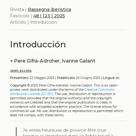
Rivista |
Rassegna iberistica
Fascicolo |
48 | 123 | 2025
Articolo | Introducción
Introducción
+
Pere Gifra-Adroher, Ivanne Galant
open access
Presentato:
22 Maggio 2025 |
Pubblicato
20 Giugno 2025 |
Lingua:
es
Copyright
© 2025 Pere Gifra-Adroher, Ivanne Galant.
This is an open-
access work distributed under the terms of the
Creative Commons
Attribution License (CC BY)
. The use, distribution or reproduction is
permitted, provided that the original author(s) and the copyright
owner(s) are credited and that the original publication is cited, in
accordance with accepted academic practice. The license allows for
commercial use. No use, distribution or reproduction is permitted which
does not comply with these terms.
Je serais heureuse de pouvoir être crue
lorsque je chercherai dans ce faible travail à