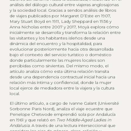
análisis del diálogo cultural entre viajeras anglosajonas
y la sociedad local. Gracias a sendos análisis de libros
de viajes publicados por Margaret D’Este en 1907,
Mary Stuart Boyd en 1911, Lady Sheppard en 1936 y
Anna Nicholas entre 2007 y 2017, Moyà explora cómo
inicialmente se desarrolla y transforma la relación entre
las visitantes y los habitantes isleños desde una
dinámica del encuentro y la hospitalidad, para
evolucionar posteriormente hacia otra desarrollada
bajo el contexto del servicio turístico o doméstico
donde particularmente las mujeres locales son
percibidas como sirvientas. Del mismo modo, el
artículo analiza cómo esta última relación transita
desde una dependencia contractual inicial hacia una
relación más íntima y confidencial, donde la mujer
local ejerce de mediadora entre la viajera y la cultura
local.
El último artículo, a cargo de Ivanne Galant (Université
Sorbonne Paris Nord), analiza el viaje ecuestre que
Penelope Chetwode emprendió sola por Andalucía
en 1961 y que relató en
Two Middle-Aged Ladies in
Andalusia
. A través de una lectura interseccional que
considera los ejes de género, clase, religión y