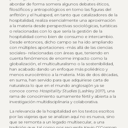
abordar de forma somera algunos debates éticos,
filosóficos y antropológicos en torno las figuras del
anfitrión y el huésped, en tanto que catalizadores de la
hospitalidad, realiza esencialmente una aproximación
a la materia desde perspectivas sociológicas, turísticas
o relacionadas con lo que sería la gestión de la
hospitalidad como bien de consumo e intercambio.
Desde entonces, dicho campo se ha ido ampliando
con múltiples aportaciones –más allá de las ciencias
sociales– relacionadas con áreas que, teniendo en
cuenta fenómenos de enorme impacto como la
globalización, el multiculturalismo o la sostenibilidad,
han acabado dando un enfoque más poliédrico y
menos eurocéntrico a la materia. Más de dos décadas,
en suma, han servido para que adquiriese carta de
naturaleza lo que en el mundo anglosajón ya se
conoce como
Hospitality Studies
(Lashley 2017), una
rama de conocimiento sumamente fértil y abierta a la
investigación multidisciplinaria y colaborativa.
La relevancia de la hospitalidad en los textos escritos
por las viajeras que se analizan aquí no es nueva, sino
que se remonta a un legado multisecular, a una
tradición que, tal como nos recuerda Kevin O’Gorman