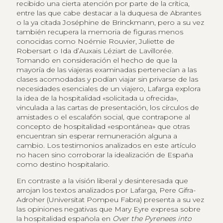
recibido una cierta atención por parte de la crítica,
entre las que cabe destacar a la duquesa de Abrantes
o la ya citada Joséphine de Brinckmann, pero a su vez
también recupera la memoria de figuras menos
conocidas como Noémie Rouvier, Juliette de
Robersart o Ida d’Auxais Léziart de Lavillorée.
Tomando en consideración el hecho de que la
mayoría de las viajeras examinadas pertenecían a las
clases acomodadas y podían viajar sin privarse de las
necesidades esenciales de un viajero, Lafarga explora
la idea de la hospitalidad «solicitada u ofrecida»,
vinculada a las cartas de presentación, los círculos de
amistades o el escalafón social, que contrapone al
concepto de hospitalidad «espontánea» que otras
encuentran sin esperar remuneración alguna a
cambio. Los testimonios analizados en este artículo
no hacen sino corroborar la idealización de España
como destino hospitalario.
En contraste a la visión liberal y desinteresada que
arrojan los textos analizados por Lafarga, Pere Gifra-
Adroher (Universitat Pompeu Fabra) presenta a su vez
las opiniones negativas que Mary Eyre expresa sobre
la hospitalidad española en
Over the Pyrenees into