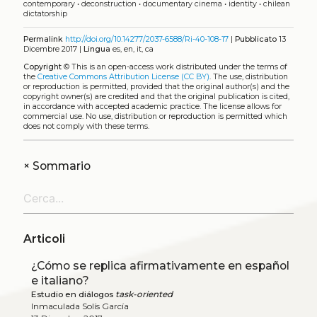
contemporary
•
deconstruction
•
documentary cinema
•
identity
•
chilean
dictatorship
Permalink
http://doi.org/10.14277/2037-6588/Ri-40-108-17
|
Pubblicato
13
Dicembre 2017 |
Lingua
es, en, it, ca
Copyright
©
This is an open-access work distributed under the terms of
the
Creative Commons Attribution License (CC BY)
. The use, distribution
or reproduction is permitted, provided that the original author(s) and the
copyright owner(s) are credited and that the original publication is cited,
in accordance with accepted academic practice. The license allows for
commercial use. No use, distribution or reproduction is permitted which
does not comply with these terms.
+
Sommario
Articoli
¿Cómo se replica afirmativamente en español
e italiano?
Estudio en diálogos
task-oriented
Inmaculada Solís García