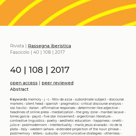
Rivista |
Rassegna iberistica
Fascicolo | 40 | 108 | 2017
40 | 108 | 2017
open access
|
peer reviewed
Abstract
Keywords
memory
•
j
•
c
•
félix de azúa
•
subordinate subject
•
discourse
markers
•
silent head
•
spanish
•
pragmatics
•
critical discourse analysis
•
iosi havilio
•
italian
•
affirmative responses
•
determiner-like adjective
•
headlines of online press
•
mediatization
•
the grey zone
•
maribel lacave
•
torres garcía
•
payró
•
five star movement
•
argentinian literature
•
contrastive linguistics
•
poetry
•
aesthetic education
•
happiness
•
onetti
•
julio e
•
postmodernism
•
intertextuality
•
maría jesús alvarado
•
río de la
plata
•
italy
•
western sahara
•
extended projection of the noun phrase
•
postmemory
•
letters
•
suburbs
•
communicative strategies
•
otherness
•