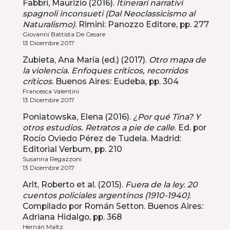
Fabbri, Maurizio (2016).
Itinerari narrativi
spagnoli inconsueti (Dal Neoclassicismo al
Naturalismo)
. Rimini: Panozzo Editore, pp. 277
Giovanni Battista De Cesare
13 Dicembre 2017
Zubieta, Ana María (ed.) (2017).
Otro mapa de
la violencia. Enfoques críticos, recorridos
críticos
. Buenos Aires: Eudeba, pp. 304
Francesca Valentini
13 Dicembre 2017
Poniatowska, Elena (2016).
¿Por qué Tina? Y
otros estudios. Retratos a pie de calle
. Ed. por
Rocío Oviedo Pérez de Tudela. Madrid:
Editorial Verbum, pp. 210
Susanna Regazzoni
13 Dicembre 2017
Arlt, Roberto et al. (2015).
Fuera de la ley. 20
cuentos policiales argentinos (1910-1940)
.
Compilado por Román Setton. Buenos Aires:
Adriana Hidalgo, pp. 368
Hernán Maltz