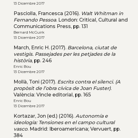
13 Dicembre 2017
Pasciolla, Francesca (2016).
Walt Whitman in
Fernando Pessoa
. London: Critical, Cultural and
Communications Press, pp. 131
Bernard McGuirk
13 Dicembre 2017
March, Enric H. (2017).
Barcelona, ciutat de
vestigis. Passejades per les petjades de la
història
, pp. 246
Enric Bou
13 Dicembre 2017
Mollà, Toni (2017).
Escrits contra el silenci. (A
propòsit de l’obra cívica de Joan Fuster)
.
València: Vincle editorial, pp. 165
Enric Bou
13 Dicembre 2017
Kortazar, Jon (ed.) (2016).
Autonomía e
ideología: Tensiones en el campo cultural
vasco
. Madrid: Iberoamericana; Vervuert, pp.
384