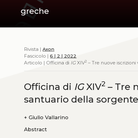
greche
Rivista |
Axon
Fascicolo |
6 | 2 | 2022
2
Articolo | Officina di
IG
XIV
– Tre nuove iscrizioni
2
Officina di
IG
XIV
– Tre n
santuario della sorgente
+
Giulio Vallarino
Abstract