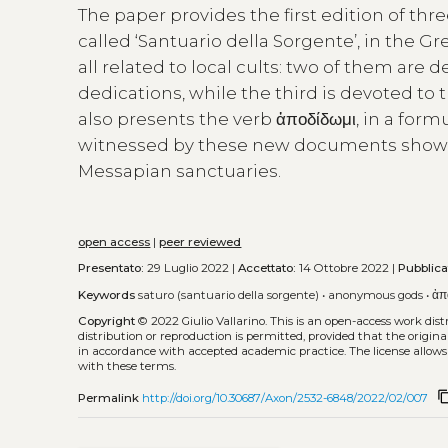
The paper provides the first edition of thre
called ‘Santuario della Sorgente’, in the Gre
all related to local cults: two of them are 
dedications, while the third is devoted to
also presents the verb ἀποδίδωμι, in a formu
witnessed by these new documents shows s
Messapian sanctuaries.
open access
|
peer reviewed
Presentato:
29 Luglio 2022 |
Accettato:
14 Ottobre 2022 |
Pubblica
Keywords
saturo (santuario della sorgente)
•
anonymous gods
•
ἀπ
Copyright
© 2022 Giulio Vallarino.
This is an open-access work dis
distribution or reproduction is permitted, provided that the origina
in accordance with accepted academic practice. The license allows
with these terms.
content_
Permalink
http://doi.org/10.30687/Axon/2532-6848/2022/02/007