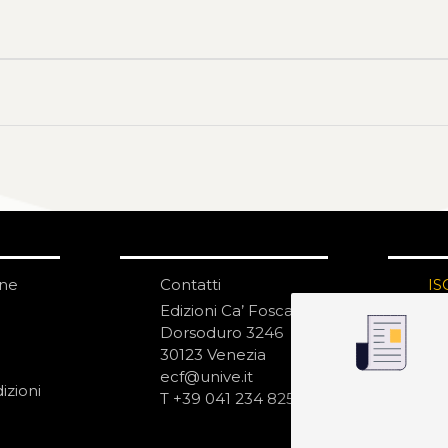
one
Contatti
IS
N
Edizioni Ca’ Foscari
Dorsoduro 3246
30123 Venezia
ecf@unive.it
izioni
T +39 041 234 8250