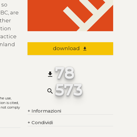
 so
 BC, are
other
ption
ractice
inland
download
file_download
78
file_download
573
search
The use,
on is cited,
s not comply
+
Informazioni
+
Condividi