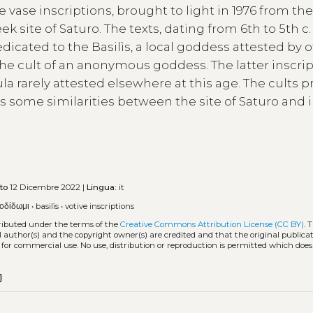
e vase inscriptions, brought to light in 1976 from the
ek site of Saturo. The texts, dating from 6th to 5th c.
dedicated to the Basilìs, a local goddess attested by 
 the cult of an anonymous goddess. The latter inscri
la rarely attested elsewhere at this age. The cults p
ome similarities between the site of Saturo and 
to
12 Dicembre 2022 |
Lingua:
it
οδίδωμι
•
basilìs
•
votive inscriptions
tributed under the terms of the
Creative Commons Attribution License (CC BY)
. 
l author(s) and the copyright owner(s) are credited and that the original publicati
 for commercial use. No use, distribution or reproduction is permitted which doe
copy