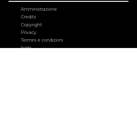
Amministrazione
Credits
Copyright
Privacy
Termini e condizioni
login
Contatti
Edizioni Ca’ Foscari
Dorsoduro 3246
30123 Venezia
ecf@unive.it
T +39 041 234 8250