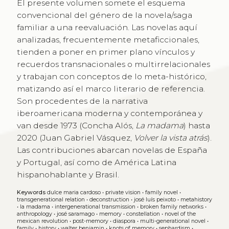
El presente volumen somete el esquema
convencional del género de la novela/saga
familiar a una reevaluación. Las novelas aquí
analizadas, frecuentemente metaficcionales,
tienden a poner en primer plano vínculos y
recuerdos transnacionales o multirrelacionales
y trabajan con conceptos de lo meta-histórico,
matizando así el marco literario de referencia.
Son procedentes de la narrativa
iberoamericana moderna y contemporánea y
van desde 1973 (Concha Alós,
La madama
) hasta
2020 (Juan Gabriel Vásquez,
Volver la vista atrás
).
Las contribuciones abarcan novelas de España
y Portugal, así como de América Latina
hispanohablante y Brasil.
Keywords
dulce maria cardoso
•
private vision
•
family novel
•
transgenerational relation
•
deconstruction
•
josé luís peixoto
•
metahistory
•
la madama
•
intergenerational transmission
•
broken family networks
•
anthropology
•
josé saramago
•
memory
•
constellation
•
novel of the
mexican revolution
•
post-memory
•
diaspora
•
multi-generational novel
•
family
•
history
•
walter benjamin
•
knots of memory
•
sephardism
•