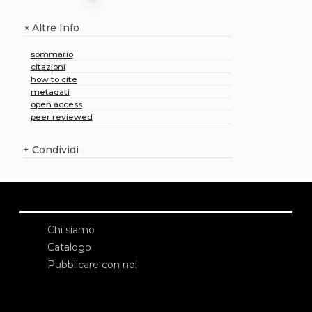
Altre Info
+
sommario
citazioni
how to cite
metadati
open access
peer reviewed
+
Condividi
Chi siamo
Catalogo
Pubblicare con noi