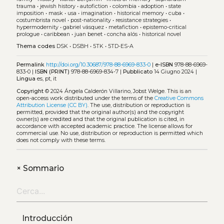
trauma
•
jewish history
•
autofiction
•
colombia
•
adoption
•
state
imposition
•
mask
•
usa
•
imagination
•
historical memory
•
cuba
•
costumbrista novel
•
post-nationality
•
resistance strategies
•
hypermodernity
•
gabriel vásquez
•
metafiction
•
epistemo-critical
prologue
•
caribbean
•
juan benet
•
concha alós
•
historical novel
Thema codes
DSK
•
DSBH
•
5TK
•
5TD-ES-A
Permalink
http://doi.org/10.30687/978-88-6969-833-0
|
e-ISBN
978-88-6969-
833-0 |
ISBN (PRINT)
978-88-6969-834-7 |
Pubblicato
14 Giugno 2024 |
Lingua
es, pt, it
Copyright
© 2024 Ángela Calderón Villarino, Jobst Welge.
This is an
open-access work distributed under the terms of the
Creative Commons
Attribution License (CC BY)
. The use, distribution or reproduction is
permitted, provided that the original author(s) and the copyright
owner(s) are credited and that the original publication is cited, in
accordance with accepted academic practice. The license allows for
commercial use. No use, distribution or reproduction is permitted which
does not comply with these terms.
+
Sommario
Introducción