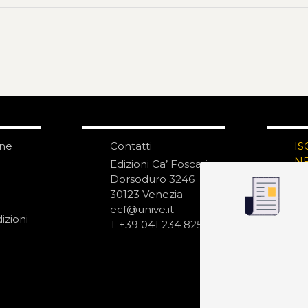
one
Contatti
IS
N
Edizioni Ca’ Foscari
Dorsoduro 3246
30123 Venezia
ecf@unive.it
izioni
T +39 041 234 8250