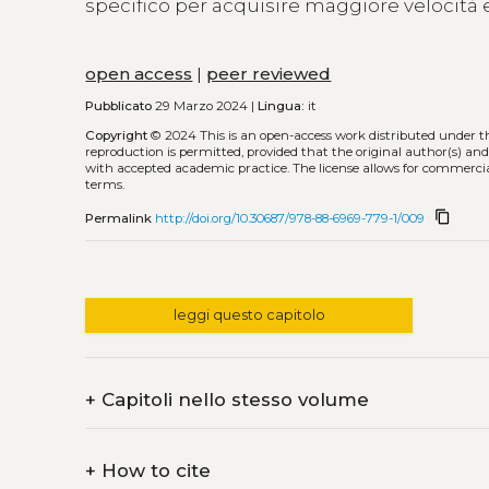
specifico per acquisire maggiore velocità 
open access
|
peer reviewed
Pubblicato
29 Marzo 2024 |
Lingua:
it
Copyright
© 2024
This is an open-access work distributed under 
reproduction is permitted, provided that the original author(s) and
with accepted academic practice. The license allows for commercia
terms.
content_copy
Permalink
http://doi.org/10.30687/978-88-6969-779-1/009
leggi questo capitolo
+
Capitoli nello stesso volume
+
How to cite