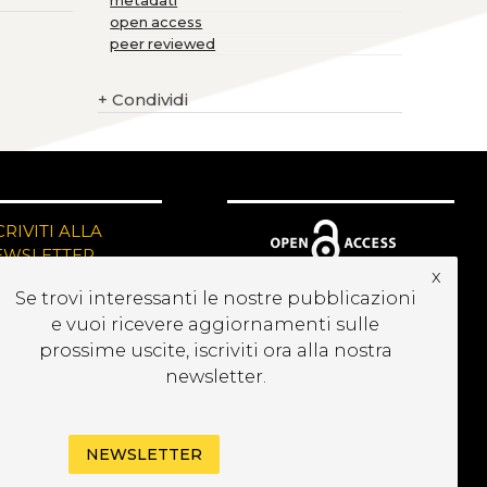
metadati
open access
peer reviewed
+
Condividi
CRIVITI ALLA
EWSLETTER
x
Se trovi interessanti le nostre pubblicazioni
e vuoi ricevere aggiornamenti sulle
prossime uscite, iscriviti ora alla nostra
newsletter.
NEWSLETTER