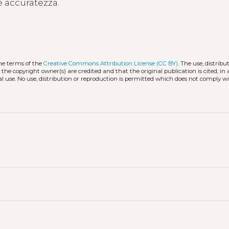
e accuratezza.
the terms of the
Creative Commons Attribution License (CC BY)
. The use, distribu
 the copyright owner(s) are credited and that the original publication is cited, i
l use. No use, distribution or reproduction is permitted which does not comply w