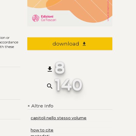
tion or
n accordance
download
file_download
ith these
8
file_download
140
search
Altre Info
+
capitoli nello stesso volume
how to cite