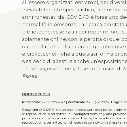
all’essere organizzati entrambi, per divers
inevitabilmente specialistico, la mostra pu
anni funestati dal COVID-19, è forse uno d
normalità in presenza. La ricerca era stata
biblioteche, essenziali per reperire fonti
solamente online, con la perdita di quel c
da corollario sia alla ricerca – quante cose 
e biblioteche! – che a qualsiasi forma di d
desiderio di allestire anche un’esposizion
presenza, ovvero nella fase conclusiva di
M
Plants
.
open access
Presentato:
22 Marzo 2023 |
Pubblicato
26 Luglio 2023 |
Lingua:
e
Copyright
© 2023
This is an open-access work distributed under t
or reproduction is permitted in unadapted form only and provided t
publication is cited, in accordance with accepted academic practic
reproduction is permitted which does not comply with these terms