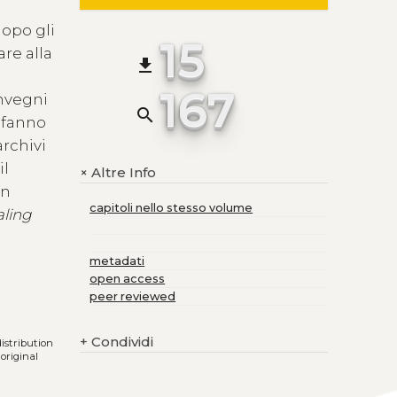
dopo gli
15
re alla
file_download
167
onvegni
search
e fanno
archivi
il
Altre Info
+
in
capitoli nello stesso volume
aling
metadati
open access
peer reviewed
+
Condividi
distribution
original