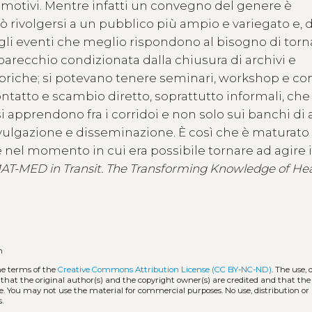
i motivi. Mentre infatti un convegno del genere è
ò rivolgersi a un pubblico più ampio e variegato e, 
egli eventi che meglio rispondono al bisogno di torna
 parecchio condizionata dalla chiusura di archivi e
 storiche; si potevano tenere seminari, workshop e c
ontatto e scambio diretto, soprattutto informali, ch
si apprendono fra i corridoi e non solo sui banchi di 
ivulgazione e disseminazione. È così che è maturato 
e nel momento in cui era possibile tornare ad agire 
AT-MED in Transit. The Transforming Knowledge of He
n
he terms of the
Creative Commons Attribution License (CC BY-NC-ND)
. The use, 
hat the original author(s) and the copyright owner(s) are credited and that the 
e. You may not use the material for commercial purposes. No use, distribution or
.