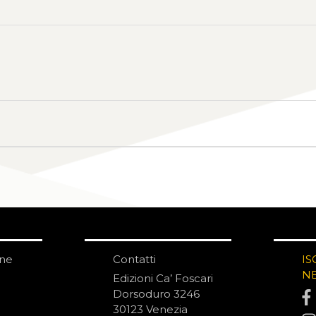
one
Contatti
IS
N
Edizioni Ca’ Foscari
Dorsoduro 3246
30123 Venezia