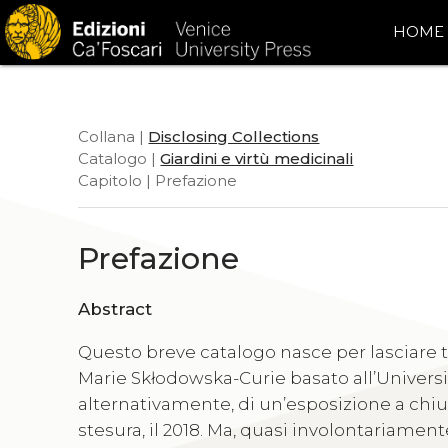
HOME
Collana |
Disclosing Collections
Catalogo |
Giardini e virtù medicinali
Capitolo | Prefazione
Prefazione
Abstract
Questo breve catalogo nasce per lasciare t
Marie Skłodowska-Curie basato all’Universit
alternativamente, di un’esposizione a chius
stesura, il 2018. Ma, quasi involontariamente