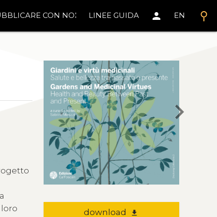
search
person
BBLICARE CON NOI
LINEE GUIDA
EN
chevron_right
rogetto
ua
 loro
download
file_download