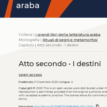
araba
Collana |
I grandi libri della letteratura araba
Monografia |
Rituali di segni e metamorfosi
Capitolo | Atto secondo • I destini
Atto secondo • I destini
open access
Pubblicato
21 Dicembre 2020 |
Lingua:
it
Copyright
© 2020
This is an open-access work distributed under t
reproduction is permitted, provided that the original author(s) and
with accepted academic practice. The license allows for commercia
terms.
content_copy
Permalink
http://doi.org/10.30687/978-88-6969-475-2/004