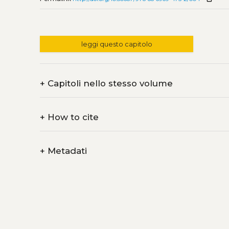
leggi questo capitolo
+
Capitoli nello stesso volume
+
How to cite
+
Metadati