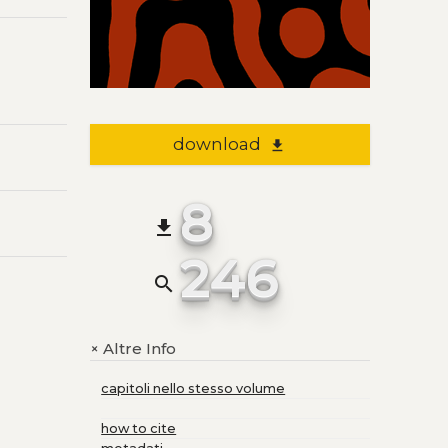
download
file_download
8
file_download
246
search
Altre Info
+
capitoli nello stesso volume
how to cite