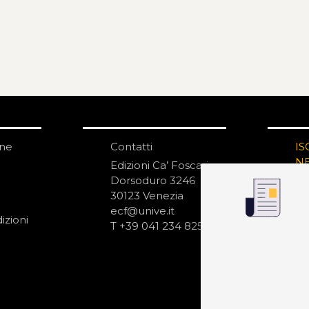
one
Contatti
IS
N
Edizioni Ca’ Foscari
Dorsoduro 3246
30123 Venezia
ecf@unive.it
izioni
T +39 041 234 8250