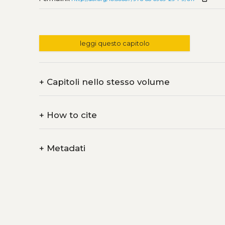
leggi questo capitolo
+
Capitoli nello stesso volume
+
How to cite
+
Metadati