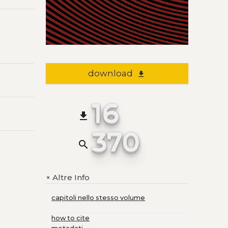
download
file_download
16
file_download
370
search
Altre Info
+
capitoli nello stesso volume
how to cite