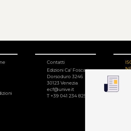
one
Contatti
IS
N
Edizioni Ca’ Foscari
Dorsoduro 3246
30123 Venezia
ecf@unive.it
izioni
T +39 041 234 8250