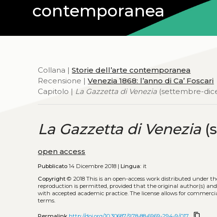
contemporanea
Collana |
Storie dell’arte contemporanea
Recensione |
Venezia 1868: l’anno di Ca’ Foscari
Capitolo |
La Gazzetta di Venezia
(settembre-di
La Gazzetta di Venezia
(
open access
Pubblicato
14 Dicembre 2018 |
Lingua:
it
Copyright
© 2018
This is an open-access work distributed under t
reproduction is permitted, provided that the original author(s) and
with accepted academic practice. The license allows for commercia
terms.
content_copy
Permalink
http://doi.org/10.30687/978-88-6969-294-9/017