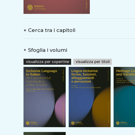
antipassives? The vo
driven approaches, 
assumptions made on 
complement findings 
+
Cerca tra i capitoli
+
Sfoglia i volumi
visualizza per copertine
visualizza per titoli