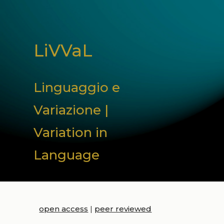
LiVVaL
Linguaggio e
Variazione |
Variation in
Language
open access
|
peer reviewed