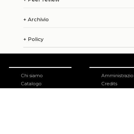
+
Archivio
+
Policy
Chi siamo
Amministrazi
Catalogo
Credits
Pubblicare con noi
Copyright
Privacy
Termini e cond
login