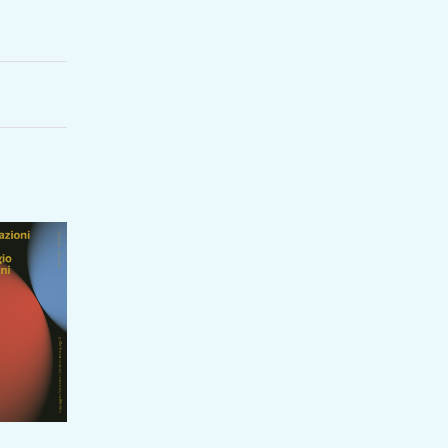
 data-
t the
tions