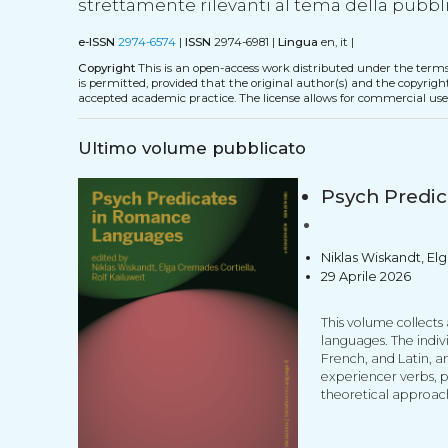
strettamente rilevanti al tema della pubbl
e-ISSN
2974-6574
|
ISSN
2974-6981 |
Lingua
en, it |
Copyright
This is an open-access work distributed under the term
is permitted, provided that the original author(s) and the copyrigh
accepted academic practice. The license allows for commercial use
Ultimo volume pubblicato
Psych Predi
Niklas Wiskandt, Elg
29 Aprile 2026
This volume collects
languages. The indivi
French, and Latin, a
experiencer verbs, p
theoretical approac
boundaries. For insta
pronominal construct