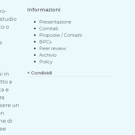
Informazioni
ro-
 studio
Presentazione
co o
Comitati
Proposte / Contatti
BPCs
e
Peer review
Archivio
Policy
+
Condividi
i in
tto a
ca e
ra
ssere un
on
ne di
pee