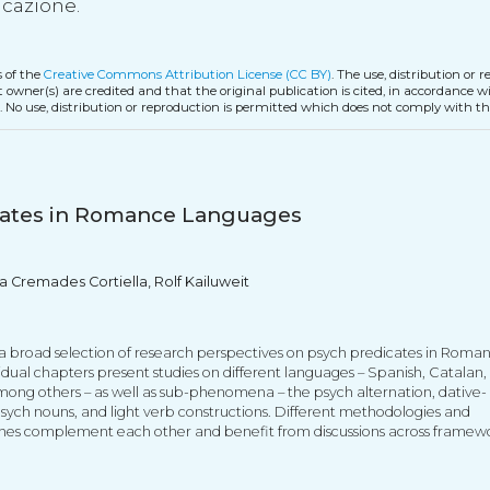
icazione.
s of the
Creative Commons Attribution License (CC BY)
. The use, distribution or 
t owner(s) are credited and that the original publication is cited, in accordance w
. No use, distribution or reproduction is permitted which does not comply with t
cates in Romance Languages
a Cremades Cortiella, Rolf Kailuweit
 a broad selection of research perspectives on psych predicates in Roma
dual chapters present studies on different languages – Spanish, Catalan, I
mong others – as well as sub-phenomena – the psych alternation, dative-
sych nouns, and light verb constructions. Different methodologies and
hes complement each other and benefit from discussions across framew
nce, there are different opinions across the chapters on how to classify t
ions of object-experiencer verbs: are they anticausatives, autocausative