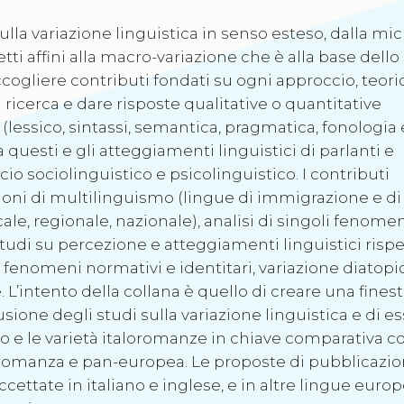
ulla variazione linguistica in senso esteso, dalla mic
letti affini alla macro-variazione che è alla base dello
accogliere contributi fondati su ogni approccio, teori
ricerca e dare risposte qualitative o quantitative
 (lessico, sintassi, semantica, pragmatica, fonologia 
 questi e gli atteggiamenti linguistici di parlanti e
io sociolinguistico e psicolinguistico. I contributi
azioni di multilinguismo (lingue di immigrazione e di
cale, regionale, nazionale), analisi di singoli fenomen
udi su percezione e atteggiamenti linguistici rispe
 fenomeni normativi e identitari, variazione diatopi
 L’intento della collana è quello di creare una finest
usione degli studi sulla variazione linguistica e di e
ano e le varietà italoromanze in chiave comparativa c
-romanza e pan-europea. Le proposte di pubblicazio
ettate in italiano e inglese, e in altre lingue euro