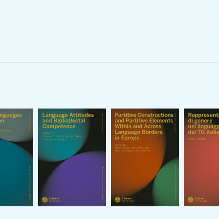
lume also highlights the value of an interaction between theoretical and
as empirical chapters in the volume show that data sometimes contradic
theoretical grounds. Finally, the cross-linguistic studies in some contribu
on individual languages in the other chapters.