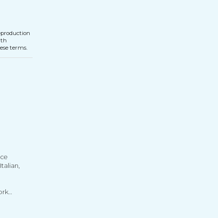
reproduction
ith
hese terms.
nce
talian,
ork
he
s,