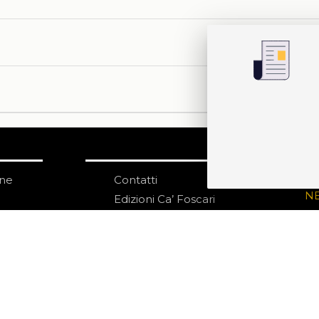
one
Contatti
IS
N
Edizioni Ca’ Foscari
Dorsoduro 3246
30123 Venezia
ecf@unive.it
izioni
T +39 041 234 8250