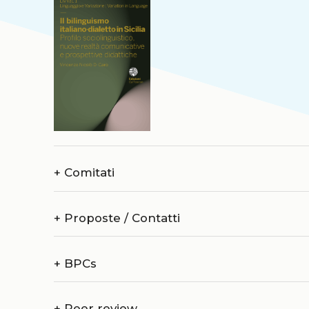
+
Comitati
+
Proposte / Contatti
+
BPCs
+
Peer review