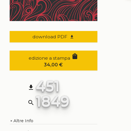
download PDF
file_download
shopping_bag
edizione a stampa
34,00
€
451
file_download
1849
search
Altre Info
+