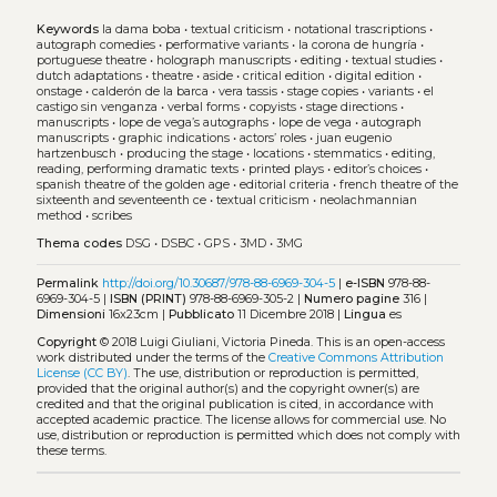
Keywords
la dama boba
•
textual criticism
•
notational trascriptions
•
autograph comedies
•
performative variants
•
la corona de hungría
•
portuguese theatre
•
holograph manuscripts
•
editing
•
textual studies
•
dutch adaptations
•
theatre
•
aside
•
critical edition
•
digital edition
•
onstage
•
calderón de la barca
•
vera tassis
•
stage copies
•
variants
•
el
castigo sin venganza
•
verbal forms
•
copyists
•
stage directions
•
manuscripts
•
lope de vega’s autographs
•
lope de vega
•
autograph
manuscripts
•
graphic indications
•
actors’ roles
•
juan eugenio
hartzenbusch
•
producing the stage
•
locations
•
stemmatics
•
editing,
reading, performing dramatic texts
•
printed plays
•
editor’s choices
•
spanish theatre of the golden age
•
editorial criteria
•
french theatre of the
sixteenth and seventeenth ce
•
textual criticism
•
neolachmannian
method
•
scribes
Thema codes
DSG
•
DSBC
•
GPS
•
3MD
•
3MG
Permalink
http://doi.org/10.30687/978-88-6969-304-5
|
e-ISBN
978-88-
6969-304-5 |
ISBN (PRINT)
978-88-6969-305-2 |
Numero pagine
316 |
Dimensioni
16x23cm |
Pubblicato
11 Dicembre 2018 |
Lingua
es
Copyright
© 2018 Luigi Giuliani, Victoria Pineda.
This is an open-access
work distributed under the terms of the
Creative Commons Attribution
License (CC BY)
. The use, distribution or reproduction is permitted,
provided that the original author(s) and the copyright owner(s) are
credited and that the original publication is cited, in accordance with
accepted academic practice. The license allows for commercial use. No
use, distribution or reproduction is permitted which does not comply with
these terms.