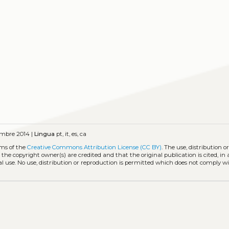
mbre 2014 |
Lingua
pt, it, es, ca
rms of the
Creative Commons Attribution License (CC BY)
. The use, distribution o
 the copyright owner(s) are credited and that the original publication is cited, i
l use. No use, distribution or reproduction is permitted which does not comply w