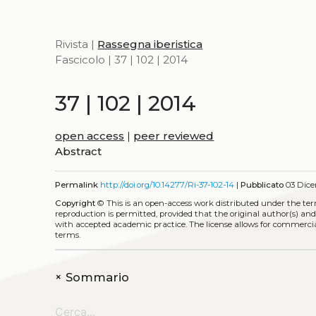
Rivista |
Rassegna iberistica
Fascicolo | 37 | 102 | 2014
37 | 102 | 2014
open access
|
peer reviewed
Abstract
Permalink
http://doi.org/10.14277/Ri-37-102-14
|
Pubblicato
03 Dice
Copyright
©
This is an open-access work distributed under the te
reproduction is permitted, provided that the original author(s) and
with accepted academic practice. The license allows for commercia
terms.
+
Sommario