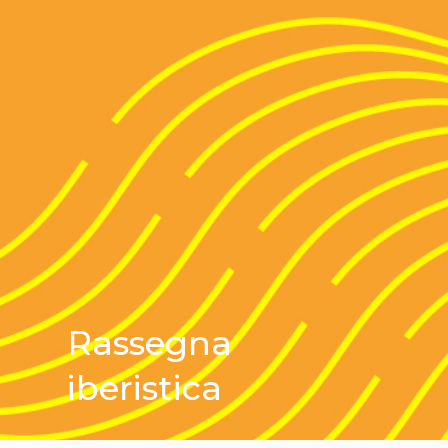
Rassegna
iberistica