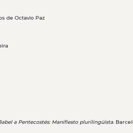
os de Octavio Paz
eira
abel a Pentecostés: Manifiesto plurilingüista
. Barce