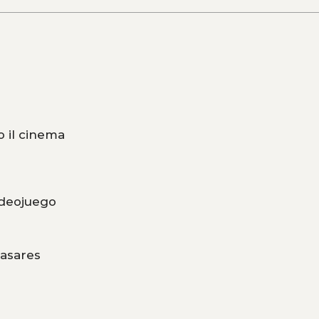
o il cinema
ideojuego
Casares