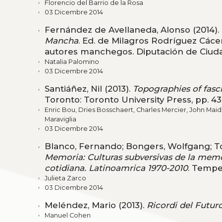
Florencio del Barrio de la Rosa
03 Dicembre 2014
Fernández de Avellaneda, Alonso (2014).
Mancha
. Ed. de Milagros Rodríguez Cáce
autores manchegos. Diputación de Ciuda
Natalia Palomino
03 Dicembre 2014
Santiáñez, Nil (2013).
Topographies of fasci
Toronto: Toronto University Press, pp. 4
Enric Bou, Dries Bosschaert, Charles Mercier, John Mai
Maraviglia
03 Dicembre 2014
Blanco, Fernando; Bongers, Wolfgang; To
Memoria: Culturas subversivas de la memori
cotidiana. Latinoamrica 1970-2010
. Tempe
Julieta Zarco
03 Dicembre 2014
Meléndez, Mario (2013).
Ricordi del Futur
Manuel Cohen