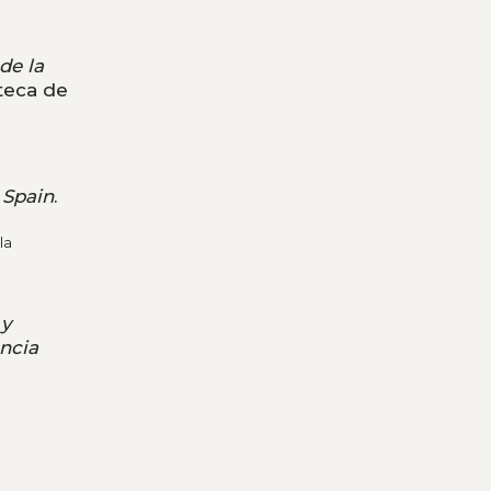
de la
oteca de
 Spain
.
la
 y
encia