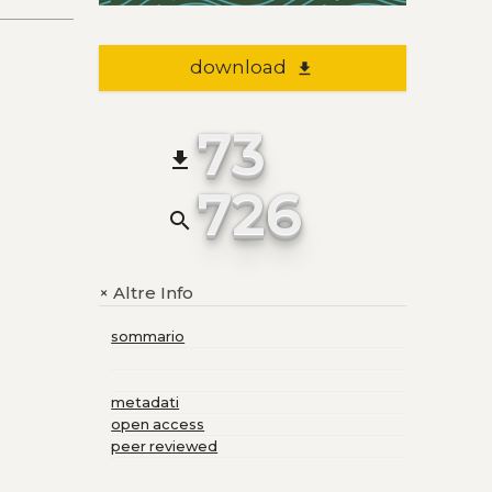
download
file_download
73
file_download
726
search
Altre Info
+
sommario
metadati
open access
peer reviewed