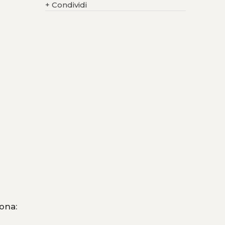
+
Condividi
lona: