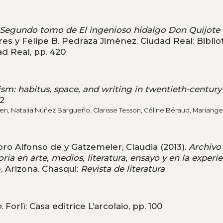
Segundo tomo de El ingenioso hidalgo Don Quijote 
res y Felipe B. Pedraza Jiménez. Ciudad Real: Bibli
d Real, pp. 420
sm: habitus, space, and writing in twentieth-century
32
den, Natalia Núñez Bargueño, Clarisse Tesson, Céline Béraud, Mariange
ro Alfonso de y Gatzemeier, Claudia (2013).
Archivo
a en arte, medios, literatura, ensayo y en la experi
, Arizona. Chasqui:
Revista de literatura
o
. Forlì: Casa editrice L’arcolaio, pp. 100