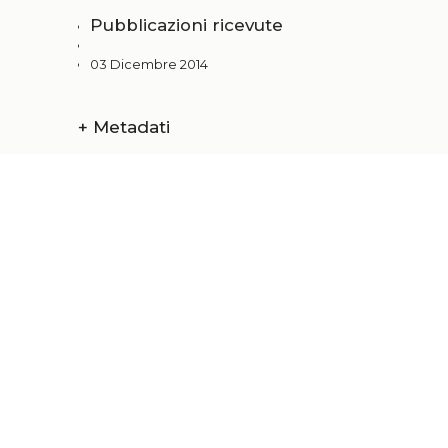
Pubblicazioni ricevute
03 Dicembre 2014
+
Metadati
Chi siamo
Amministrazi
Catalogo
Credits
Pubblicare con noi
Copyright
Privacy
Termini e cond
login