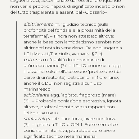
seguenti voci, accomunate dall’essere rare (quando
non veri e proprio hapax), di significato incerto o non
del tutto trasparente e assenti dal «Glossario»:
albitriamento
m. ʻgiudizio tecnico (sulla
profondità del fondale e la prossimità della
terraferma)ʼ. – Finora non attestato altrove;
anche la base con lambdacismo sembra non
altrimenti nota in veneziano. Da aggiungere a
LEI (Masutti/Fanciullo,
arbitrium
, § 2.c).
patronia
m. ʻqualità di comandante di
un’imbarcazione (?)ʼ. – Il TLIO conosce a oggi
il lessema solo nell’accezione ʻprotezione (da
parte di un’autorità); patrocinioʼ in fiorentino;
anche il GDLI non registra alcun uso
marinaresco.
schionfante
agg. ʻagitato, fragoroso (mare)
(?)ʼ. – Probabile coniazione espressiva, ignota
altrove, probabilmente senza rapporti con
l’etimo
calefacio
.
straforza[r]
v. intr. ʻfare forza, tirare con forza
(?)ʼ. – Ignoto a TLIO e GDLI. Forse semplice
coniazione intensiva; potrebbe però avere
significato tecnico nella marineria.