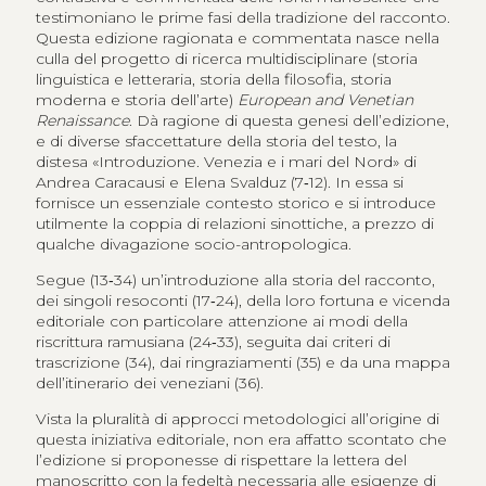
testimoniano le prime fasi della tradizione del racconto.
Questa edizione ragionata e commentata nasce nella
culla del progetto di ricerca multidisciplinare (storia
linguistica e letteraria, storia della filosofia, storia
moderna e storia dell’arte)
European and Venetian
Renaissance
. Dà ragione di questa genesi dell’edizione,
e di diverse sfaccettature della storia del testo, la
distesa «Introduzione. Venezia e i mari del Nord» di
Andrea Caracausi e Elena Svalduz (7‑12). In essa si
fornisce un essenziale contesto storico e si introduce
utilmente la coppia di relazioni sinottiche, a prezzo di
qualche divagazione socio-antropologica.
Segue (13‑34) un’introduzione alla storia del racconto,
dei singoli resoconti (17‑24), della loro fortuna e vicenda
editoriale con particolare attenzione ai modi della
riscrittura ramusiana (24‑33), seguita dai criteri di
trascrizione (34), dai ringraziamenti (35) e da una mappa
dell’itinerario dei veneziani (36).
Vista la pluralità di approcci metodologici all’origine di
questa iniziativa editoriale, non era affatto scontato che
l’edizione si proponesse di rispettare la lettera del
manoscritto con la fedeltà necessaria alle esigenze di