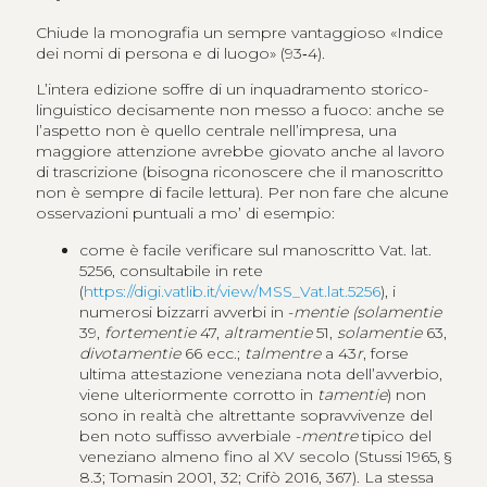
Chiude la monografia un sempre vantaggioso «Indice
dei nomi di persona e di luogo» (93‑4).
L’intera edizione soffre di un inquadramento storico-
linguistico decisamente non messo a fuoco: anche se
l’aspetto non è quello centrale nell’impresa, una
maggiore attenzione avrebbe giovato anche al lavoro
di trascrizione (bisogna riconoscere che il manoscritto
non è sempre di facile lettura). Per non fare che alcune
osservazioni puntuali a mo’ di esempio:
come è facile verificare sul manoscritto Vat. lat.
5256, consultabile in rete
(
https://digi.vatlib.it/view/MSS_Vat.lat.5256
), i
numerosi bizzarri avverbi in -
mentie (solamentie
39,
fortementie
47,
altramentie
51,
solamentie
63,
divotamentie
66 ecc.;
talmentre
a 43
r
, forse
ultima attestazione veneziana nota dell’avverbio,
viene ulteriormente corrotto in
tamentie
) non
sono in realtà che altrettante sopravvivenze del
ben noto suffisso avverbiale -
mentre
tipico del
veneziano almeno fino al XV secolo (Stussi 1965, §
8.3; Tomasin 2001, 32; Crifò 2016, 367). La stessa