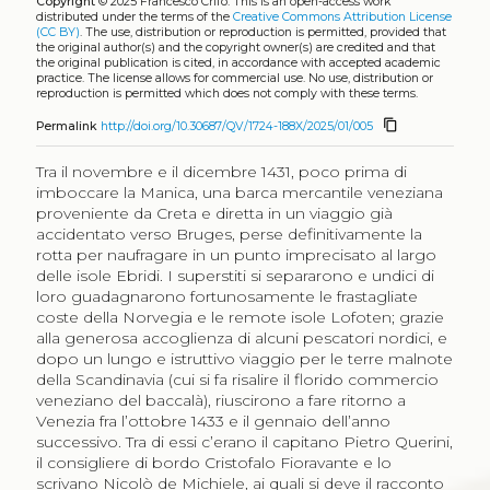
Copyright
© 2025 Francesco Crifò.
This is an open-access work
distributed under the terms of the
Creative Commons Attribution License
(CC BY)
. The use, distribution or reproduction is permitted, provided that
the original author(s) and the copyright owner(s) are credited and that
the original publication is cited, in accordance with accepted academic
practice. The license allows for commercial use. No use, distribution or
reproduction is permitted which does not comply with these terms.
content_copy
Permalink
http://doi.org/10.30687/QV/1724-188X/2025/01/005
Tra il novembre e il dicembre 1431, poco prima di
imboccare la Manica, una barca mercantile veneziana
proveniente da Creta e diretta in un viaggio già
accidentato verso Bruges, perse definitivamente la
rotta per naufragare in un punto imprecisato al largo
delle isole Ebridi. I superstiti si separarono e undici di
loro guadagnarono fortunosamente le frastagliate
coste della Norvegia e le remote isole Lofoten; grazie
alla generosa accoglienza di alcuni pescatori nordici, e
dopo un lungo e istruttivo viaggio per le terre malnote
della Scandinavia (cui si fa risalire il florido commercio
veneziano del baccalà), riuscirono a fare ritorno a
Venezia fra l’ottobre 1433 e il gennaio dell’anno
successivo. Tra di essi c’erano il capitano Pietro Querini,
il consigliere di bordo Cristofalo Fioravante e lo
scrivano Nicolò de Michiele, ai quali si deve il racconto