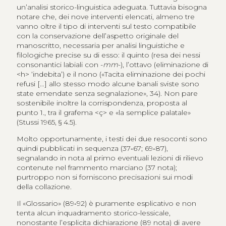
un’analisi storico-linguistica adeguata. Tuttavia bisogna
notare che, dei nove interventi elencati, almeno tre
vanno oltre il tipo di interventi sul testo compatibile
con la conservazione dell’aspetto originale del
manoscritto, necessaria per analisi linguistiche e
filologiche precise su di esso: il quinto (resa dei nessi
consonantici labiali con -
mm
-), l’ottavo (eliminazione di
<h> ‘indebita’) e il nono («Tacita eliminazione dei pochi
refusi […] allo stesso modo alcune banali sviste sono
state emendate senza segnalazione», 34). Non pare
sostenibile inoltre la corrispondenza, proposta al
punto 1., tra il grafema <ç> e «la semplice palatale»
(Stussi 1965, § 4.5).
Molto opportunamente, i testi dei due resoconti sono
quindi pubblicati in sequenza (37‑67; 69‑87),
segnalando in nota al primo eventuali lezioni di rilievo
contenute nel frammento marciano (37 nota);
purtroppo non si forniscono precisazioni sui modi
della collazione.
Il «Glossario» (89‑92) è puramente esplicativo e non
tenta alcun inquadramento storico-lessicale,
nonostante l’esplicita dichiarazione (89 nota) di avere