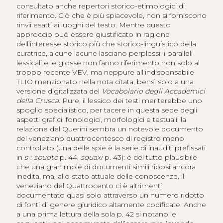
consultato anche repertori storico-etimologici di
riferimento. Ciò che è più spiacevole, non si forniscono
rinvii esatti ai luoghi del testo. Mentre questo
approccio può essere giustificato in ragione
dell’interesse storico più che storico-linguistico della
curatrice, alcune lacune lasciano perplessi: i paralleli
lessicali e le glosse non fanno riferimento non solo al
troppo recente VEV, ma neppure all’indispensabile
TLIO menzionato nella nota citata, bensì solo a una
versione digitalizzata del
Vocabolario degli Accademici
della Crusca
. Pure, il lessico dei testi meriterebbe uno
spoglio specialistico, per tacere in questa sede degli
aspetti grafici, fonologici, morfologici e testuali: la
relazione del Querini sembra un notevole documento
del veneziano quattrocentesco di registro meno
controllato (una delle spie è la serie di inauditi prefissati
in
s-
:
spuoté
p. 44,
squaxi
p. 43): è del tutto plausibile
che una gran mole di documenti simili riposi ancora
inedita, ma, allo stato attuale delle conoscenze, il
veneziano del Quattrocento ci è altrimenti
documentato quasi solo attraverso un numero ridotto
di fonti di genere giuridico altamente codificate. Anche
a una prima lettura della sola p. 42 si notano le