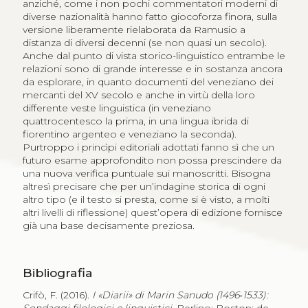
anziché, come i non pochi commentatori moderni di
diverse nazionalità hanno fatto giocoforza finora, sulla
versione liberamente rielaborata da Ramusio a
distanza di diversi decenni (se non quasi un secolo).
Anche dal punto di vista storico-linguistico entrambe le
relazioni sono di grande interesse e in sostanza ancora
da esplorare, in quanto documenti del veneziano dei
mercanti del XV secolo e anche in virtù della loro
differente veste linguistica (in veneziano
quattrocentesco la prima, in una lingua ibrida di
fiorentino argenteo e veneziano la seconda).
Purtroppo i princìpi editoriali adottati fanno sì che un
futuro esame approfondito non possa prescindere da
una nuova verifica puntuale sui manoscritti. Bisogna
altresì precisare che per un’indagine storica di ogni
altro tipo (e il testo si presta, come si è visto, a molti
altri livelli di riflessione) quest’opera di edizione fornisce
già una base decisamente preziosa.
Bibliografia
Crifò, F. (2016).
I «Diarii» di Marin Sanudo (1496‑1533):