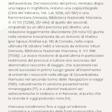
dell’avventura. Del resoconto del primo, rientrato dopo
una tappa in Inghilterra, restano una copia integrale
(Città del Vaticano, Vat. Lat. 5256, 42
r
-56
r
) e una
frammentaria (Venezia, Biblioteca Nazionale Marciana,
It. XI 110 [7238], 25
r
-46
v
); di quello dei secondi,
rimpatriati su un altro percorso più diretto, una
redazione leggermente discordante [16 nota 10] giunta
nella versione toscanizzata da un Antonio di Matteo
(per lapsus
Andrea
a p. 18) di Corrado, nella copia
ultimata l’8 ottobre 1480 a Venezia da Antonio Vitturi
(Venezia, Biblioteca Nazionale Marciana, It. VII 368
[7936]). La vivace ricezione di quest’ultima in particolare
testimonia del precoce e tuttora vivo successo del
drammatico racconto di viaggio, che si protrarrà nei
secoli successivi in primo luogo grazie all’inserimento
di entrambi i resoconti nella silloge di Giovanbattista
Ramusio nel secondo tomo delle
Navigazioni e viaggi
(1559), naturalmente in versione pesantemente
rimaneggiata (17), e a ulteriori traduzioni sei-
settecentesche in tedesco e in francese, al punto che
la vicenda è oggi piuttosto nota (14).
Mancava nondimeno fino a oggi un’edizione
contrastiva e commentata delle fonti manoscritte che