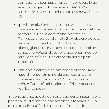
confusione sistematica rende irriconoscibile ad
esempio il gerundio veneziano
sapiando
(cf.
Stussi 1965, § 8.4.9; trascritto come
saprando
a p.
45).
«per la revoluzione de valure» (43
r
): anche se il
passo è effettivamente poco chiaro, e corretto è
mettere in luce la corruzione operata da
Ramusio, le ipotesi alla nota 2 avrebbero dovuto
tenere conto anche di
vallura
ʻspazio
pianeggianteʼ (TLIO, anche con citazione di un
veneziano
valura
); discutibile viceversa il ricorso
«alla voce
vela
dell’Enciclopedia dello Sport
Treccani».
«stavano a califarxe et inzendeno el foco» (45
r
):
naturalmente latinismo da
calefacio
anziché,
come avanzato alla nota 52, cognato di un
calipar
ʻfumareʼ nei «dialetti dell’Alto Adriatico»,
«dal lat. ‹calidus›».
In conclusione, questa edizione sarà certo inestimabile
per ogni studio storico che ambisca a fondarsi su un
testo prossimo ai fatti e alle loro prime relazioni