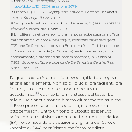
Vittorio Cian».
Transalpina
, 13, 33-60.
https://doi.org/10.4000/transalpina.2679
.
7
Franco, C. (2022). «Il
Dopoguerra antico
di Gaetano De Sanctis
(1920)».
Storiografia
, 26, 29-45.
8
Vedi pure la testimonianza di Levi Della Vida, G. (1966).
Fantasmi
ritrovati
. Vicenza: Neri Pozza, 240-4.
9
L’indifferenza etica verso il giuramento sarebbe stata camuffata
dal richiamo al celebre
Iuravi lingua, mentem iniuratam gero
(113): che De Sanctis attribuisce a Ennio, ma è in effetti traduzione
di Cicerone da Euripide (fr. 72 Traglia). Vedi il medesimo, acuto
accostamento, a proposito del medesimo tema, in Raicich M.
(1982).
Scuola, cultura e politica da De Sanctis a Gentile
. Pisa:
Nistri-Lischi, 398.
Di questi
Ricordi
, oltre ai fatti evocati, il lettore registra
anche altri elementi. Non solo i giudizi, ora taglienti, ora
inattesi, su questo o quell’aspetto della vita
10
accademica,
quanto la forma stessa del testo. Lo
stile di De Sanctis storico è stato giustamente studiato.
11
Esso presenta qui tratti peculiari, in prevalenza
ottocenteschi. Entro un tono piuttosto sostenuto,
spiccano termini vistosamente rari, come «agghiado»
(84), forse noto dalla traduzione virgiliana del Caro, e
«accalmia» (144), tecnicismo marinaro mediato