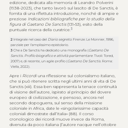
edizione, dedicata alla memoria di Leandro Polverini
(1938-2023), che tanto lavorò sul lascito di De Sanctis, è
fornita di una riflettuta introduzione, nonché di ampie e
preziose
Indicazioni bibliografiche per lo studio della
figura di Gaetano De Sanctis
(131‑53), esito della
3
puntuale ricerca della curatrice.
2
Integrale nel caso del
Diario segreto
. Firenze: Le Monnier, 1996,
parziale per l’amplissimo epistolario.
3
Che a De Sanctis ha dedicato una monografia (
Gaetano De
Sanctis. Profilo biografico e attività parlamentare
. Tivoli: Tored,
2007) e, di recente, un agile profilo (
Gaetano De Sanctis
. Roma:
Viella, 2022).
Apre i
Ricordi
una riflessione sul colonialismo italiano,
che si può ritenere scritta negli ultimi anni di vita di De
Sanctis (xiii). Essa ben rappresenta la tenace continuità
di visione dell’autore, ispirato al principio del dovere
europeo di civilizzazione, e pensoso, ancora nel
secondo dopoguerra, sul senso della missione
coloniale in Africa, date le «singolarissime capacità
coloniali dimostrate dall’Italia» (88). Il corso
cronologico dei ricordi muove invece da Roma,
divenuta da poco italiana (l’autore nacque nell’ottobre