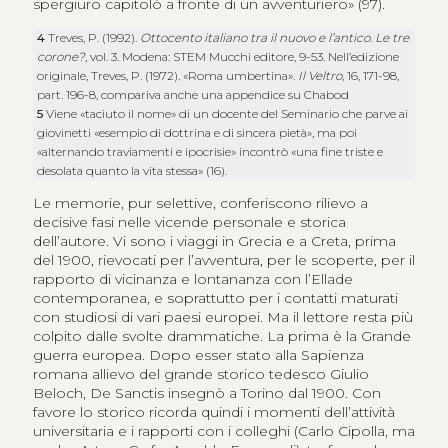
spergiuro capitolò a fronte di un avventuriero» (97).
4
Treves, P. (1992).
Ottocento italiano tra il nuovo e l’antico. Le tre
corone?
, vol. 3. Modena: STEM Mucchi editore, 9-53. Nell’edizione
originale, Treves, P. (1972). «Roma umbertina».
Il Veltro
, 16, 171-98,
part. 196-8, compariva anche una appendice su Chabod
5
Viene «taciuto il nome» di un docente del Seminario che parve ai
giovinetti «esempio di dottrina e di sincera pietà», ma poi
«alternando traviamenti e ipocrisie» incontrò «una fine triste e
desolata quanto la vita stessa» (16).
Le memorie, pur selettive, conferiscono rilievo a
decisive fasi nelle vicende personale e storica
dell’autore. Vi sono i viaggi in Grecia e a Creta, prima
del 1900, rievocati per l’avventura, per le scoperte, per il
rapporto di vicinanza e lontananza con l’Ellade
contemporanea, e soprattutto per i contatti maturati
con studiosi di vari paesi europei. Ma il lettore resta più
colpito dalle svolte drammatiche. La prima è la Grande
guerra europea. Dopo esser stato alla Sapienza
romana allievo del grande storico tedesco Giulio
Beloch, De Sanctis insegnò a Torino dal 1900. Con
favore lo storico ricorda quindi i momenti dell’attività
universitaria e i rapporti con i colleghi (Carlo Cipolla, ma