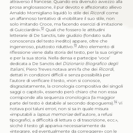
attraverso il francese. Quando era divenuto avvezzo alla
prosa anglosassone, il pur devoto e affezionato allievo
Arnaldo Momigliano liquidò lo stile dei
Ricordi
come
un affannoso tentativo di «nobilitare il suo stile, non
solo imitando Croce, ma facendo esercizi di imitazione
12
di Guicciardini».
Quali che fossero le attitudini
letterarie di De Sanctis, tale giudizio (fondato sulla
conoscenza del testo inedito) appare, oltre che
13
ingeneroso, piuttosto riduttivo.
Altro elemento di
riflessione viene dalla storia del testo, per la sua origine
e per la sua storia. Nella densa e partecipe ‘voce’
dedicata a De Sanctis del
Dizionario Biografico degli
Italiani
, Piero Treves notava anni fa che dei
Ricordi
,
dettati in condizioni difficili e senza possibilità per
l’autore di verificare il testo, «non si conosce,
disgraziatamente, la cronologia compositiva dei singoli
saggi o capitoli», essendo però chiaro che non essa
corrisponde alla sequenza cronologica (la maggior
14
parte del testo è databile al secondo dopoguerra).
Vi
notava poi taluni errori, non si sa in quale misura
«imputabili a
lapsus memoriae
dell’autore, a refusi
tipografici, a difficoltà di lettura o di trascrizione, ecc.»,
sicché il testo gli appariva necessariamente da
«integrare, ed eventualmente da correggere» con le