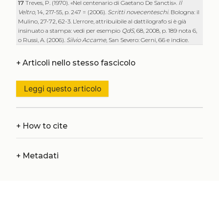
17
Treves, P. (1970). «Nel centenario di Gaetano De Sanctis».
Il
Veltro
, 14, 217-55, p. 247 = (2006).
Scritti novecenteschi
. Bologna: il
Mulino, 27-72, 62-3. L’errore, attribuibile al dattilografo si è già
insinuato a stampa: vedi per esempio
QdS
, 68, 2008, p. 189 nota 6,
o Russi, A. (2006).
Silvio Accame
, San Severo: Gerni, 66 e indice.
+
Articoli nello stesso fascicolo
Leggi questo articolo
+
How to cite
+
Metadati