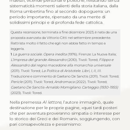
maestri, vicende personali e politiche, rivisitando senza
sistematicità momenti salienti della storia italiana, dalla
Roma umbertina fino al secondo dopoguerra: un
periodo importante, ripensato da una mente di
solidissimi principi e di profonda fede cattolica.
Questa recensione, terminata a fine dicembre 2023, è nata da una
proposta avanzata da Vittorio Citti nel settembre precedente.
Rattrista molto il fatto che egli non abbia fatto in tempo a
leggerla.
1
La guerra sociale. Opera inedita
(1976). Firenze: La Nuova Italia;
L’impresa del grande Alessandro
(2010). Tivoli: Tored;
Filippo e
Alessandro dal regno macedone alla monarchia universale
(2011). Tivoli: Tored;
La Politica di Aristotele. Libri, I, II, III
.
Traduzione e commento di Gaetano De Sanctis (2011). Tivoli: Tored;
Pericle
(2011). Tivoli: Tored;
Andromaca
(2022). Tivoli: Tored;
Gaetano De Sanctis-Arnaldo Momigliano. Carteggio (1930-1955)
(2023). Tivoli: Tored.
Nella premessa
Al lettore
, l’autore immaginò, quale
destinazione per le proprie pagine, «quei tardi posteri
che per avventura proveranno simpatia o interesse per
lo storico dei Greci e dei Romani», soggiungendo, con
pari consapevolezza e pessimismo: