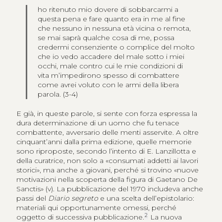
ho ritenuto mio dovere di sobbarcarmi a
questa pena e fare quanto era in me al fine
che nessuno in nessuna età vicina o remota,
se mai saprà qualche cosa di me, possa
credermi consenziente o complice del molto
che io vedo accadere del male sotto i miei
occhi, male contro cui le mie condizioni di
vita m’impedirono spesso di combattere
come avrei voluto con le armi della libera
parola. (3-4)
E già, in queste parole, si sente con forza espressa la
dura determinazione di un uomo che fu tenace
combattente, avversario delle menti asservite. A oltre
cinquant’anni dalla prima edizione, quelle memorie
sono riproposte, secondo l’intento di E. Lanzillotta e
della curatrice, non solo a «consumati addetti ai lavori
storici», ma anche a giovani, perché si trovino «nuove
motivazioni nella scoperta della figura di Gaetano De
Sanctis» (v). La pubblicazione del 1970 includeva anche
passi del
Diario segreto
e una scelta dell’epistolario:
materiali qui opportunamente omessi, perché
2
oggetto di successiva pubblicazione.
La nuova