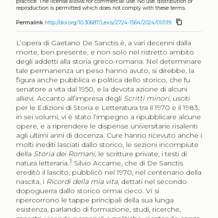
practice. The license allows for commercial use. No use, distribution or
reproduction is permitted which does not comply with these terms.
content_copy
Permalink
http://doi.org/10.30687/Lexis/2724-1564/2024/01/019
L’opera di Gaetano De Sanctis è, a vari decenni dalla
morte, ben presente, e non solo nel ristretto ambito
degli addetti alla storia greco-romana. Nel determinare
tale permanenza un peso hanno avuto, si direbbe, la
figura anche pubblica e politica dello storico, che fu
senatore a vita dal 1950, e la devota azione di alcuni
allievi. Accanto all’impresa degli
Scritti minori
, usciti
per le Edizioni di Storia e Letteratura tra il 1970 e il 1983,
in sei volumi, vi è stato l’impegno a ripubblicare alcune
opere, e a riprendere le dispense universitarie risalenti
agli ultimi anni di docenza. Cure hanno ricevuto anche i
molti inediti lasciati dallo storico, le sezioni incompiute
della
Storia dei Romani
, le scritture private, i testi di
1
natura letteraria.
Silvio Accame, che di De Sanctis
ereditò il lascito, pubblicò nel 1970, nel centenario della
nascita, i
Ricordi della mia vita
, dettati nel secondo
dopoguerra dallo storico ormai cieco. Vi si
ripercorrono le tappe principali della sua lunga
esistenza, parlando di formazione, studi, ricerche,