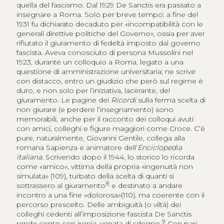
quella del fascismo. Dal 1929 De Sanctis era passato a
insegnare a Roma. Solo per breve tempo: a fine del
1931 fu dichiarato decaduto per «incompatibilità con le
generali direttive politiche del Governo», ossia per aver
rifiutato il giuramento di fedeltà imposto dal governo
fascista. Aveva conosciuto di persona Mussolini nel
1923, durante un colloquio a Roma, legato a una
questione di amministrazione universitaria; ne scrive
con distacco, entro un giudizio che però sul regime è
duro, e non solo per l’iniziativa, lacerante, del
giuramento. Le pagine dei
Ricordi
sulla ferma scelta di
non giurare (e perdere l’insegnamento) sono
memorabili, anche per il racconto dei colloqui avuti
con amici, colleghi e figure maggiori come Croce. C’è
pure, naturalmente, Giovanni Gentile, collega alla
romana Sapienza e animatore dell’
Enciclopedia
italiana
. Scrivendo dopo il 1944, lo storico lo ricorda
come «amico», vittima della propria «ingenuità non
simulata» (109), turbato della scelta di quanti si
8
sottrassero al giuramento
e destinato a andare
incontro a una fine «dolorosa»(110), ma coerente con il
percorso prescelto. Delle ambiguità (o viltà) dei
colleghi cedenti all’imposizione fascista De Sanctis
9
rende conto con ironia, venata di sdegno.
Con pari