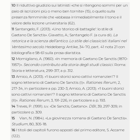
10
Il riduttivo giudizio sui latinisti «che si ritengono sommi per un
paio di iscrizioni più o meno ben tornite» (15), o quello sulla
presenza femminile che «abbassa irrimediabilmente il tono e il
valore della lezione universitaria (62).
11
Santangelo, F. (2013). «Uno ‘storico di battaglie’: lo stile di
Gaetano De Sanctis». Giavatto, A.; Santangelo F. (a cura di).
La
retorica e la scienza dell’antico. Lo stile dei classicisti italiani nel
Ventesimo secolo
. Heidelberg: Antike, 34-70, part. 41 nota 21 con
bibliografia e 58-61 sulla prosa diaristica.
12
Momigliano, A. (1960). «In memoria di Gaetano De Sanctis (1870-
1957)».
Secondo contributo alla storia degli studi classici
. Roma:
Storia e letteratura, 299-317, a p. 312.
13
Amico, A. (2013). «‘I buoni storici sono cattivi romanzieri’? Il
sogno letterario di Gaetano De Sanctis (I)».
Rationes Rerum
, 2,
217-34, in particolare a pp. 230-3; Amico, A. (2013). «‘I buoni storici
sono cattivi romanzieri‘? Il sogno letterario di Gaetano De Sanctis
(II)».
Rationes Rerum
, 3, 191-226, in particolare a p. 193.
14
Treves, P. (1991). s.v. «De Sanctis, Gaetano».
DBI
, 39, 297-309, in
particolare p. 309.
15
Vian, N. (1984). «La giovinezza romana di Gaetano De Sanctis».
Studium
, 80, 305-18.
16
I titoli dei capitoli furono apposti dal primo editore, S. Accame
(122).