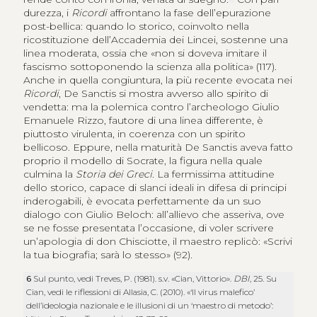
durezza, i
Ricordi
affrontano la fase dell’epurazione
post-bellica: quando lo storico, coinvolto nella
ricostituzione dell’Accademia dei Lincei, sostenne una
linea moderata, ossia che «non si doveva imitare il
fascismo sottoponendo la scienza alla politica» (117).
Anche in quella congiuntura, la più recente evocata nei
Ricordi
, De Sanctis si mostra avverso allo spirito di
vendetta: ma la polemica contro l’archeologo Giulio
Emanuele Rizzo, fautore di una linea differente, è
piuttosto virulenta, in coerenza con un spirito
bellicoso. Eppure, nella maturità De Sanctis aveva fatto
proprio il modello di Socrate, la figura nella quale
culmina la
Storia dei Greci
. La fermissima attitudine
dello storico, capace di slanci ideali in difesa di principi
inderogabili, è evocata perfettamente da un suo
dialogo con Giulio Beloch: all’allievo che asseriva, ove
se ne fosse presentata l’occasione, di voler scrivere
un’apologia di don Chisciotte, il maestro replicò: «Scrivi
la tua biografia; sarà lo stesso» (92).
6
Sul punto, vedi Treves, P. (1981). s.v. «Cian, Vittorio».
DBI
, 25. Su
Cian, vedi le riflessioni di Allasia, C. (2010). «‘Il virus malefico’
dell’ideologia nazionale e le illusioni di un ‘maestro di metodo’: