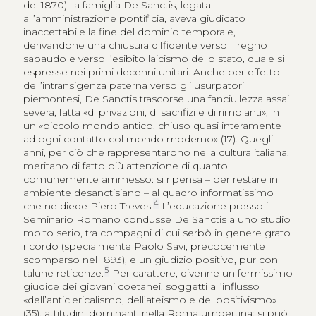
del 1870): la famiglia De Sanctis, legata
all’amministrazione pontificia, aveva giudicato
inaccettabile la fine del dominio temporale,
derivandone una chiusura diffidente verso il regno
sabaudo e verso l’esibito laicismo dello stato, quale si
espresse nei primi decenni unitari. Anche per effetto
dell’intransigenza paterna verso gli usurpatori
piemontesi, De Sanctis trascorse una fanciullezza assai
severa, fatta «di privazioni, di sacrifizi e di rimpianti», in
un «piccolo mondo antico, chiuso quasi interamente
ad ogni contatto col mondo moderno» (17). Quegli
anni, per ciò che rappresentarono nella cultura italiana,
meritano di fatto più attenzione di quanto
comunemente ammesso: si ripensa – per restare in
ambiente desanctisiano – al quadro informatissimo
4
che ne diede Piero Treves.
L’educazione presso il
Seminario Romano condusse De Sanctis a uno studio
molto serio, tra compagni di cui serbò in genere grato
ricordo (specialmente Paolo Savi, precocemente
scomparso nel 1893), e un giudizio positivo, pur con
5
talune reticenze.
Per carattere, divenne un fermissimo
giudice dei giovani coetanei, soggetti all’influsso
«dell’anticlericalismo, dell’ateismo e del positivismo»
(35), attitudini dominanti nella Roma umbertina: si può