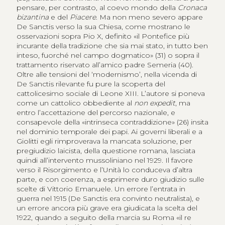
pensare, per contrasto, al coevo mondo della
Cronaca
bizantina
e del
Piacere
. Ma non meno severo appare
De Sanctis verso la sua Chiesa, come mostrano le
osservazioni sopra Pio X, definito «il Pontefice più
incurante della tradizione che sia mai stato, in tutto ben
inteso, fuorché nel campo dogmatico» (31) o sopra il
trattamento riservato all’amico padre Semeria (40).
Oltre alle tensioni del ‘modernismo’, nella vicenda di
De Sanctis rilevante fu pure la scoperta del
cattolicesimo sociale di Leone XIII. L’autore si poneva
come un cattolico obbediente al
non expedit
, ma
entro l’accettazione del percorso nazionale, e
consapevole della «intrinseca contraddizione» (26) insita
nel dominio temporale dei papi. Ai governi liberali e a
Giolitti egli rimproverava la mancata soluzione, per
pregiudizio laicista, della questione romana, lasciata
quindi all’intervento mussoliniano nel 1929. Il favore
verso il Risorgimento e l’Unità lo conduceva d’altra
parte, e con coerenza, a esprimere duro giudizio sulle
scelte di Vittorio Emanuele. Un errore l’entrata in
guerra nel 1915 (De Sanctis era convinto neutralista), e
un errore ancora più grave era giudicata la scelta del
1922, quando a seguito della marcia su Roma «il re