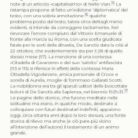
15
note di un articolo «capitalissimo» di Nello Vian.
La
ristampa propone di fatto un’edizione ‘diplomatica’ del
16
testo, con una sobria annotazione:
qualche
problema posto dal testo, talora circa dettagli meno
evidenti, si intende da correggere tacitamente. Nel
rievocare l’errore compiuto dal Vittorio Emanuele di
fronte alla marcia su Roma, con una scelta giudicata
fatale per le sorti della dinastia, De Sanctis data la crisi al
22 ottobre, che evidentemente sta per il 28 di quello
stesso mese (97). La menzione di una contessa
«Citadella di Cavarzere» e del suo ‘salotto’ antifascista
(113 e 115) si riferisce in effetti della contessa Maria
Cittadella Vigodarzere, amica personale di Croce e
sorella di Aurelia, moglie di Tommaso Gallarati Scotti.
La nobildonna era tra gli sparuti uditori delle boicottate
17
lezioni di De Sanctis alla Sapienza, nel biennio 1929‑31.
Le pagine dello storico, che furono meditate nella
solitudine ma erano, in qualche modo, destinate a
colloquiare con futuri destinatari indefiniti, appaiono
oggi, circa ottanta anni dopo la loro stesura, una fonte
storica di rilievo ma anche (e ciò pare più vicino
all’intenzione dell’autore) il testamento di un animo
grande.