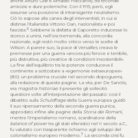
anche Arturo Graf e Arnaldo Fraccaroli), tra feconde
amicizie e dure polemiche. Con il 1915, però, egli
assunse una posizione di intransigente neutralismo.
Ciò lo espose alla canea degli interventisti, in cui si
distinse l’italianista Vittorio Cian, nazionalista e poi
6
fascista.
Sebbene la disfatta di Caporetto inducesse lo
storico a unirsi, nell’ora tremenda, alla concordia
nazionale, egli restò molto critico verso le scelte di
Wilson. A parere suo, la pace di Versailles creava le
premesse per una guerra «ancora più feroce e terribile,
più distruttiva, più creatrice di condizioni insostenibili».
La fine dell’equilibrio tra le potenze conduceva il
continente a sottostare a «egemonie extraeuropee»
(80): un problema cruciale nel secondo dopoguerra,
alla redazione di queste pagine. La vita, per De Sanctis,
era
magistra historiae
: il presente gli sollecitò
questioni volte all’interpretazione del passato: così il
dibattito sulla
Schuldfrage
della Guerra europea guidò
il suo ripensamento della seconda guerra punica,
approdato infine alle pagine della
Storia dei Romani
,
mentre l’imperialismo romano, scardinatore della
balance of power
tra gli stati ellenistici nel II secolo a.C.,
fu valutato con trasparente richiamo agli sviluppi del
7
colonialismo europeo moderno.
La seconda crisi fu