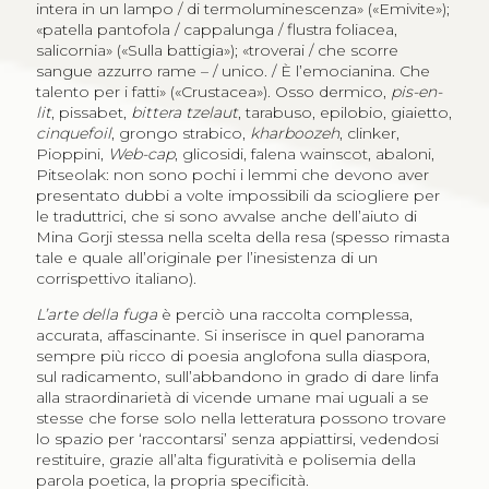
intera in un lampo / di termoluminescenza» («Emivite»);
«patella pantofola / cappalunga / flustra foliacea,
salicornia» («Sulla battigia»); «troverai / che scorre
sangue azzurro rame – / unico. / È l’emocianina. Che
talento per i fatti» («Crustacea»). Osso dermico,
pis-en-
lit
, pissabet,
bittera tzelaut
, tarabuso, epilobio, giaietto,
cinquefoil
, grongo strabico,
kharboozeh
, clinker,
Pioppini,
Web-cap
, glicosidi, falena wainscot, abaloni,
Pitseolak: non sono pochi i lemmi che devono aver
presentato dubbi a volte impossibili da sciogliere per
le traduttrici, che si sono avvalse anche dell’aiuto di
Mina Gorji stessa nella scelta della resa (spesso rimasta
tale e quale all’originale per l’inesistenza di un
corrispettivo italiano).
L’arte della fuga
è perciò una raccolta complessa,
accurata, affascinante. Si inserisce in quel panorama
sempre più ricco di poesia anglofona sulla diaspora,
sul radicamento, sull’abbandono in grado di dare linfa
alla straordinarietà di vicende umane mai uguali a se
stesse che forse solo nella letteratura possono trovare
lo spazio per ‘raccontarsi’ senza appiattirsi, vedendosi
restituire, grazie all’alta figuratività e polisemia della
parola poetica, la propria specificità.