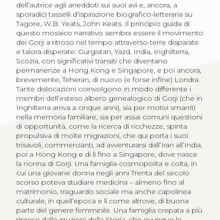
dell’autrice agli aneddoti sui suoi avi e, ancora, a
sporadici tasselli d’ispirazione biografico-letteraria su
Tagore, W.B. Yeats, John Keats. Il principio guida di
questo mosaico narrativo sembra essere il movimento
dei Gorji a ritroso nel tempo attraverso terre disparate
e talora disperate: Gurgistan, Yazd, India, Inghilterra,
Scozia, con significativi transiti che diventano
permanenze a Hong Kong e Singapore, e poi ancora,
brevemente, Teheran, di nuovo (e forse infine) Londra.
Tante dislocazioni coinvolgono in modo differente i
membri dell’esteso albero genealogico di Gorji (che in
Inghilterra arriva a cinque anni), sia per motivi smarriti
nella memoria familiare, sia per assai comuni questioni
di opportunità, come la ricerca di ricchezze, spinta
propulsiva di molte migrazioni, che qui porta i suoi
trisavoli, commercianti, ad avventurarsi dall’Iran all’India,
poi a Hong Kong e di lì fino a Singapore, dove nasce
la nonna di Gorji. Una famiglia cosmopolita e colta, in
cui una giovane donna negli anni Trenta del secolo
scorso poteva studiare medicina – almeno fino al
matrimonio, traguardo sociale ma anche capolinea
culturale, in quell’epoca e lì come altrove, di buona
parte del genere femminile. Una famiglia crepata a più
riprese dalle irruzioni della Storia, che ovunque le