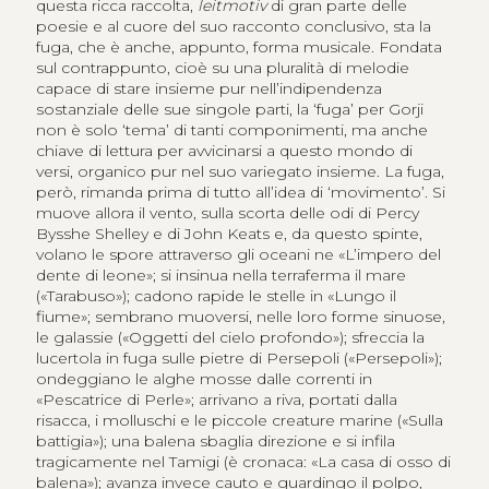
questa ricca raccolta,
leitmotiv
di gran parte delle
poesie e al cuore del suo racconto conclusivo, sta la
fuga, che è anche, appunto, forma musicale. Fondata
sul contrappunto, cioè su una pluralità di melodie
capace di stare insieme pur nell’indipendenza
sostanziale delle sue singole parti, la ‘fuga’ per Gorji
non è solo ‘tema’ di tanti componimenti, ma anche
chiave di lettura per avvicinarsi a questo mondo di
versi, organico pur nel suo variegato insieme. La fuga,
però, rimanda prima di tutto all’idea di ‘movimento’. Si
muove allora il vento, sulla scorta delle odi di Percy
Bysshe Shelley e di John Keats e, da questo spinte,
volano le spore attraverso gli oceani ne «L’impero del
dente di leone»; si insinua nella terraferma il mare
(«Tarabuso»); cadono rapide le stelle in «Lungo il
fiume»; sembrano muoversi, nelle loro forme sinuose,
le galassie («Oggetti del cielo profondo»); sfreccia la
lucertola in fuga sulle pietre di Persepoli («Persepoli»);
ondeggiano le alghe mosse dalle correnti in
«Pescatrice di Perle»; arrivano a riva, portati dalla
risacca, i molluschi e le piccole creature marine («Sulla
battigia»); una balena sbaglia direzione e si infila
tragicamente nel Tamigi (è cronaca: «La casa di osso di
balena»); avanza invece cauto e guardingo il polpo,