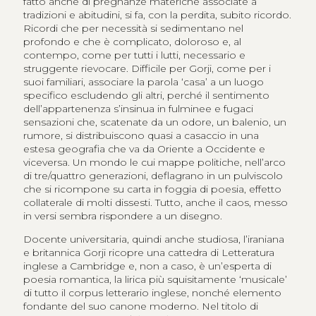
fatto anche di pregnanze materiche associate a
tradizioni e abitudini, si fa, con la perdita, subito ricordo.
Ricordi che per necessità si sedimentano nel
profondo e che è complicato, doloroso e, al
contempo, come per tutti i lutti, necessario e
struggente rievocare. Difficile per Gorji, come per i
suoi familiari, associare la parola ‘casa’ a un luogo
specifico escludendo gli altri, perché il sentimento
dell’appartenenza s’insinua in fulminee e fugaci
sensazioni che, scatenate da un odore, un balenio, un
rumore, si distribuiscono quasi a casaccio in una
estesa geografia che va da Oriente a Occidente e
viceversa. Un mondo le cui mappe politiche, nell’arco
di tre/quattro generazioni, deflagrano in un pulviscolo
che si ricompone su carta in foggia di poesia, effetto
collaterale di molti dissesti. Tutto, anche il caos, messo
in versi sembra rispondere a un disegno.
Docente universitaria, quindi anche studiosa, l’iraniana
e britannica Gorji ricopre una cattedra di Letteratura
inglese a Cambridge e, non a caso, è un’esperta di
poesia romantica, la lirica più squisitamente ‘musicale’
di tutto il corpus letterario inglese, nonché elemento
fondante del suo canone moderno. Nel titolo di