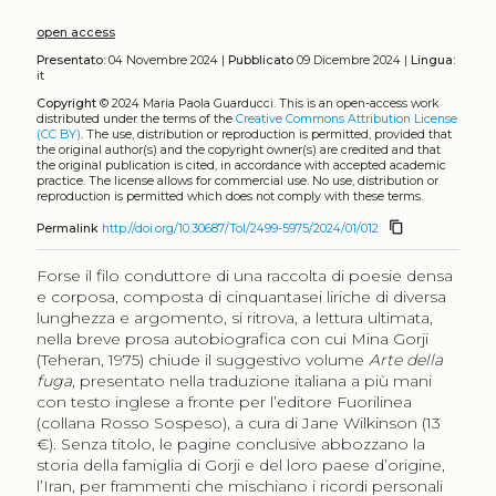
open access
Presentato:
04 Novembre 2024 |
Pubblicato
09 Dicembre 2024 |
Lingua:
it
Copyright
© 2024 Maria Paola Guarducci.
This is an open-access work
distributed under the terms of the
Creative Commons Attribution License
(CC BY)
. The use, distribution or reproduction is permitted, provided that
the original author(s) and the copyright owner(s) are credited and that
the original publication is cited, in accordance with accepted academic
practice. The license allows for commercial use. No use, distribution or
reproduction is permitted which does not comply with these terms.
content_copy
Permalink
http://doi.org/10.30687/Tol/2499-5975/2024/01/012
Forse il filo conduttore di una raccolta di poesie densa
e corposa, composta di cinquantasei liriche di diversa
lunghezza e argomento, si ritrova, a lettura ultimata,
nella breve prosa autobiografica con cui Mina Gorji
(Teheran, 1975) chiude il suggestivo volume
Arte della
fuga
, presentato nella traduzione italiana a più mani
con testo inglese a fronte per l’editore Fuorilinea
(collana Rosso Sospeso), a cura di Jane Wilkinson (13
€). Senza titolo, le pagine conclusive abbozzano la
storia della famiglia di Gorji e del loro paese d’origine,
l’Iran, per frammenti che mischiano i ricordi personali