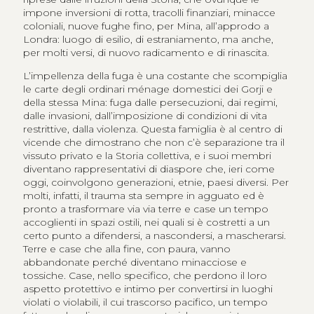
impone inversioni di rotta, tracolli finanziari, minacce
coloniali, nuove fughe fino, per Mina, all’approdo a
Londra: luogo di esilio, di estraniamento, ma anche,
per molti versi, di nuovo radicamento e di rinascita.
L’impellenza della fuga è una costante che scompiglia
le carte degli ordinari ménage domestici dei Gorji e
della stessa Mina: fuga dalle persecuzioni, dai regimi,
dalle invasioni, dall’imposizione di condizioni di vita
restrittive, dalla violenza. Questa famiglia è al centro di
vicende che dimostrano che non c’è separazione tra il
vissuto privato e la Storia collettiva, e i suoi membri
diventano rappresentativi di diaspore che, ieri come
oggi, coinvolgono generazioni, etnie, paesi diversi. Per
molti, infatti, il trauma sta sempre in agguato ed è
pronto a trasformare via via terre e case un tempo
accoglienti in spazi ostili, nei quali si è costretti a un
certo punto a difendersi, a nascondersi, a mascherarsi.
Terre e case che alla fine, con paura, vanno
abbandonate perché diventano minacciose e
tossiche. Case, nello specifico, che perdono il loro
aspetto protettivo e intimo per convertirsi in luoghi
violati o violabili, il cui trascorso pacifico, un tempo