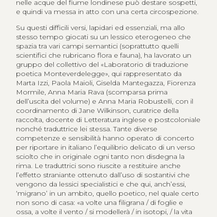
nelle acque del fiume londinese può destare sospetti,
e quindi va messa in atto con una certa circospezione.
Su questi difficili versi, lapidari ed essenziali, ma allo
stesso tempo giocati su un lessico eterogeneo che
spazia tra vari campi semantici (soprattutto quelli
scientifici che rubricano flora e fauna), ha lavorato un
gruppo del collettivo del «Laboratorio di traduzione
poetica Monteverdelegge», qui rappresentato da
Marta Izzi, Paola Maioli, Giselda Mantegazza, Fiorenza
Mormile, Anna Maria Rava (scomparsa prima
dell’uscita del volume) e Anna Maria Robustelli, con il
coordinamento di Jane Wilkinson, curatrice della
raccolta, docente di Letteratura inglese e postcoloniale
nonché traduttrice lei stessa. Tante diverse
competenze e sensibilità hanno operato di concerto
per riportare in italiano l’equilibrio delicato di un verso
sciolto che in originale ogni tanto non disdegna la
rima. Le traduttrici sono riuscite a restituire anche
l’effetto straniante ottenuto dall’uso di sostantivi che
vengono da lessici specialistici e che qui, anch’essi,
‘migrano’ in un ambito, quello poetico, nel quale certo
non sono di casa: «a volte una filigrana / di foglie e
ossa, a volte il vento / si modellerà / in isotopi, / la vita