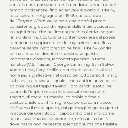
verso il mare, passando per il meridiano sinonimo del
tempo occidentale, fino ad arrivare al porto di Tilbury,
reso celebre nel giugno del 1948 dall’approdo
dell’
Empire Windrush
, la nave che portò il primo
consistente gruppo di migranti dalle Indie occidentali
in Inghilterra e che nell’immaginario collettivo segnò
l’inizio della multiculturalità contemporanea del paese
(per quanto sappiamo che le migrazioni sono flussi
perenni, senza inizio preciso né fine). Tilbury-Londra:
prima ancora di diventare il destino di questa
importante diaspora, raccontata peraltro in tanta
narrativa (V.S. Naipaul, George Lamming, Sam Selvon,
Andrea Levy, Caryl Phillips, per citare solo alcuni tra i
nomi più significativi), nel corso dell’Ottocento il Tamigi
fu il canale attraverso il quale i mercantili in arrivo dalle
colonie inglesi trasportavano i loro carichi esotici nel
cuore dell’impero dopo le traversate oceaniche.
Tragitto, di merci e umanità, coloniale prima e
postcoloniale poi, il Tamigi è qui percorso a ritroso,
cioè verso il mare aperto, dai germogli di grano gettati
in acqua dai Gorji dopo il capodanno persiano come
pratica scaramantica tradizionale; un’usanza che là
dove nasce non necessita spiegazioni, ma che traslata