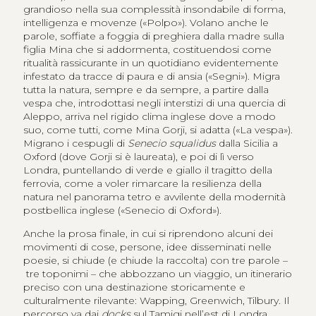
grandioso nella sua complessità insondabile di forma,
intelligenza e movenze («Polpo»). Volano anche le
parole, soffiate a foggia di preghiera dalla madre sulla
figlia Mina che si addormenta, costituendosi come
ritualità rassicurante in un quotidiano evidentemente
infestato da tracce di paura e di ansia («Segni»). Migra
tutta la natura, sempre e da sempre, a partire dalla
vespa che, introdottasi negli interstizi di una quercia di
Aleppo, arriva nel rigido clima inglese dove a modo
suo, come tutti, come Mina Gorji, si adatta («La vespa»).
Migrano i cespugli di
Senecio squalidus
dalla Sicilia a
Oxford (dove Gorji si è laureata), e poi di lì verso
Londra, puntellando di verde e giallo il tragitto della
ferrovia, come a voler rimarcare la resilienza della
natura nel panorama tetro e avvilente della modernità
postbellica inglese («Senecio di Oxford»).
Anche la prosa finale, in cui si riprendono alcuni dei
movimenti di cose, persone, idee disseminati nelle
poesie, si chiude (e chiude la raccolta) con tre parole –
tre toponimi – che abbozzano un viaggio, un itinerario
preciso con una destinazione storicamente e
culturalmente rilevante: Wapping, Greenwich, Tilbury. Il
percorso va dai
docks
sul Tamigi nell’est di Londra