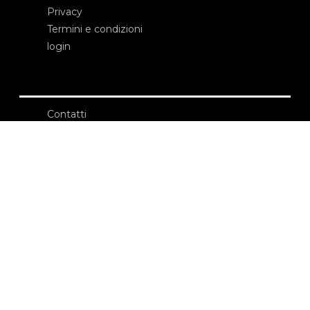
Privacy
Termini e condizioni
login
Contatti
Edizioni Ca’ Foscari
Dorsoduro 3246
30123 Venezia
ecf@unive.it
T +39 041 234 8250
ISCRIVITI ALLA NEWSLETTER