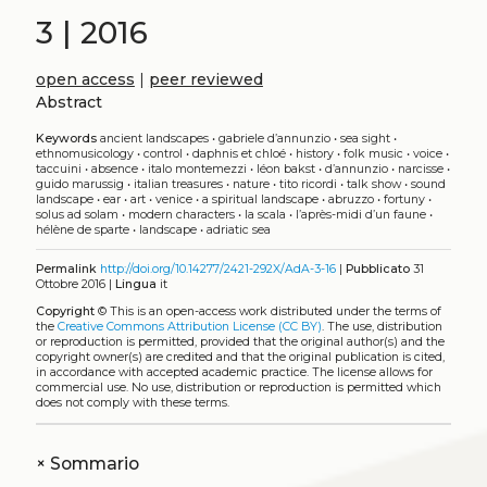
3 | 2016
open access
|
peer reviewed
Abstract
Keywords
ancient landscapes
•
gabriele d’annunzio
•
sea sight
•
ethnomusicology
•
control
•
daphnis et chloé
•
history
•
folk music
•
voice
•
taccuini
•
absence
•
italo montemezzi
•
léon bakst
•
d’annunzio
•
narcisse
•
guido marussig
•
italian treasures
•
nature
•
tito ricordi
•
talk show
•
sound
landscape
•
ear
•
art
•
venice
•
a spiritual landscape
•
abruzzo
•
fortuny
•
solus ad solam
•
modern characters
•
la scala
•
l’après-midi d’un faune
•
hélène de sparte
•
landscape
•
adriatic sea
Permalink
http://doi.org/10.14277/2421-292X/AdA-3-16
|
Pubblicato
31
Ottobre 2016 |
Lingua
it
Copyright
©
This is an open-access work distributed under the terms of
the
Creative Commons Attribution License (CC BY)
. The use, distribution
or reproduction is permitted, provided that the original author(s) and the
copyright owner(s) are credited and that the original publication is cited,
in accordance with accepted academic practice. The license allows for
commercial use. No use, distribution or reproduction is permitted which
does not comply with these terms.
+
Sommario