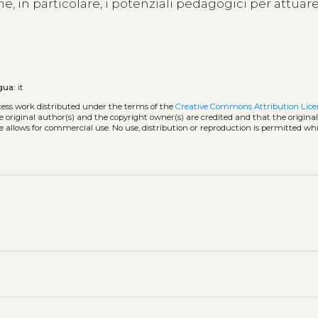
, in particolare, i potenziali pedagogici per attuar
gua:
it
cess work distributed under the terms of the
Creative Commons Attribution Lice
he original author(s) and the copyright owner(s) are credited and that the origina
e allows for commercial use. No use, distribution or reproduction is permitted wh