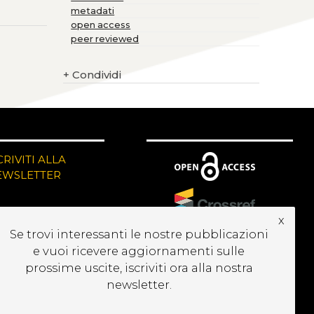
metadati
open access
peer reviewed
+
Condividi
CRIVITI ALLA
EWSLETTER
x
Se trovi interessanti le nostre pubblicazioni
e vuoi ricevere aggiornamenti sulle
prossime uscite, iscriviti ora alla nostra
newsletter.