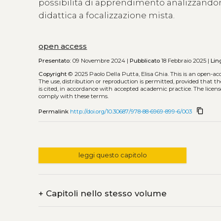
possibilità di apprendimento analizzandone
didattica a focalizzazione mista.
open access
Presentato:
09 Novembre 2024 |
Pubblicato
18 Febbraio 2025 |
Lin
Copyright
© 2025 Paolo Della Putta, Elisa Ghia.
This is an open-ac
The use, distribution or reproduction is permitted, provided that t
is cited, in accordance with accepted academic practice. The licens
comply with these terms.
content_copy
Permalink
http://doi.org/10.30687/978-88-6969-899-6/003
leggi questo capitolo
+
Capitoli nello stesso volume