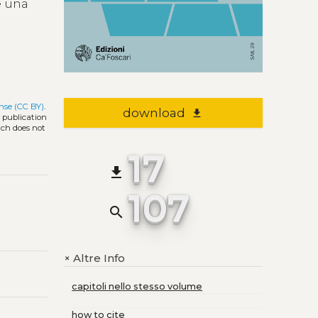
e una
nse (CC BY)
.
download
file_download
l publication
ich does not
17
file_download
107
search
Altre Info
+
capitoli nello stesso volume
how to cite