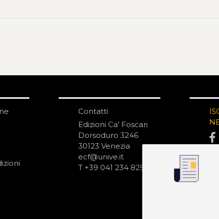
one
Contatti
IS
N
Edizioni Ca’ Foscari
Dorsoduro 3246
30123 Venezia
ecf@unive.it
izioni
T +39 041 234 8250