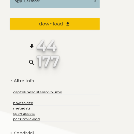
download
file_download
44
file_download
177
search
Altre Info
+
capitoli nello stesso volume
how to cite
metadati
open access
peer reviewed
+
Condividi