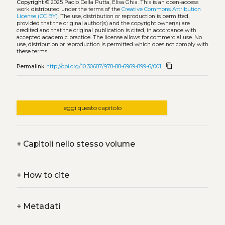
Copyright
© 2025 Paolo Della Putta, Elisa Ghia.
This is an open-access
work distributed under the terms of the
Creative Commons Attribution
License (CC BY)
. The use, distribution or reproduction is permitted,
provided that the original author(s) and the copyright owner(s) are
credited and that the original publication is cited, in accordance with
accepted academic practice. The license allows for commercial use. No
use, distribution or reproduction is permitted which does not comply with
these terms.
content_copy
Permalink
http://doi.org/10.30687/978-88-6969-899-6/001
leggi questo capitolo
+
Capitoli nello stesso volume
+
How to cite
+
Metadati