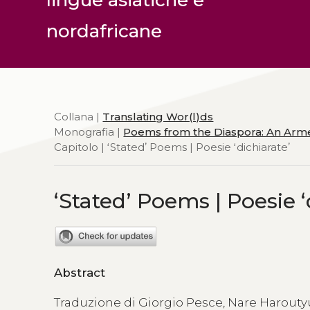
nordafricane
Collana |
Translating Wor(l)ds
Monografia |
Poems from the Diaspora: An Arme
Capitolo | ʻStatedʼ Poems | Poesie ʻdichiarateʼ
ʻStatedʼ Poems | Poesie ʻ
Abstract
Traduzione di Giorgio Pesce, Nare Harout