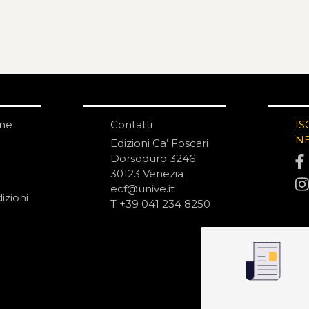
one
Contatti
IS
N
Edizioni Ca’ Foscari
Dorsoduro 3246
30123 Venezia
ecf@unive.it
izioni
T +39 041 234 8250