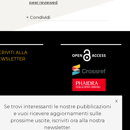
peer reviewed
+
Condividi
CRIVITI ALLA
EWSLETTER
x
Se trovi interessanti le nostre pubblicazioni
e vuoi ricevere aggiornamenti sulle
prossime uscite, iscriviti ora alla nostra
newsletter.