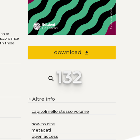
ion or
n accordance
ith these
download
file_download
132
search
Altre Info
+
capitoli nello stesso volume
how to cite
metadati
open access