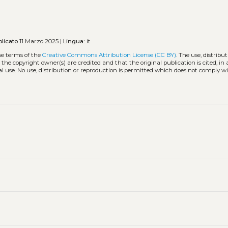
licato
11 Marzo 2025 |
Lingua:
it
he terms of the
Creative Commons Attribution License (CC BY)
. The use, distribut
 the copyright owner(s) are credited and that the original publication is cited, i
l use. No use, distribution or reproduction is permitted which does not comply w