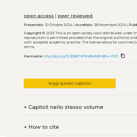
open access
|
peer reviewed
Presentato:
10 Ottobre 2024 |
Accettato:
28 Novembre 2024 |
Pubb
Copyright
© 2025
This is an open-access work distributed under t
reproduction is permitted, provided that the original author(s) and
with accepted academic practice. The license allows for commercia
terms.
content_copy
Permalink
http://doi.org/10.30687/978-88-6969-894-1/013
leggi questo capitolo
+
Capitoli nello stesso volume
+
How to cite