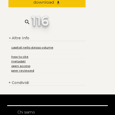
download
file_download
116
search
Altre Info
+
capitoli nello stesso volume
how to cite
metadati
open access
peer reviewed
+
Condividi
Chi siamo