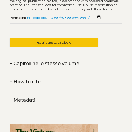
the original publication is cited, in accordance with accepted academic
practice. The license allows for commercial use. No use, distribution or
reproduction is permitted which does not comply with these terms.
content_copy
Permalink
http://doi.org/10.30687/978-88-6969-849-1/010
leggi questo capitolo
+
Capitoli nello stesso volume
+
How to cite
+
Metadati