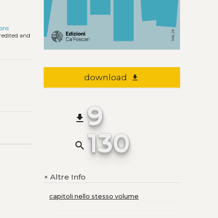
ons
credited and
download
file_download
9
file_download
130
search
Altre Info
+
capitoli nello stesso volume