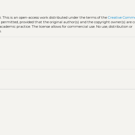
t
i.
This is an open-access work distributed under the terms of the
Creative Comm
is permitted, provided that the original author(s) and the copyright owner(s) are 
 academic practice. The license allows for commercial use. No use, distribution or
.