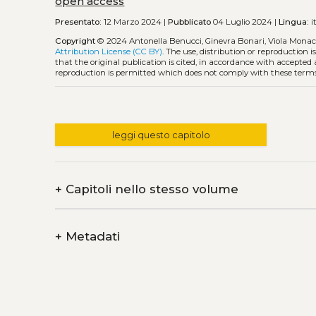
open access
Presentato:
12 Marzo 2024 |
Pubblicato
04 Luglio 2024 |
Lingua:
i
Copyright
© 2024 Antonella Benucci, Ginevra Bonari, Viola Monac
Attribution License (CC BY)
. The use, distribution or reproduction 
that the original publication is cited, in accordance with accepted
reproduction is permitted which does not comply with these terms
leggi questo capitolo
+
Capitoli nello stesso volume
+
Metadati