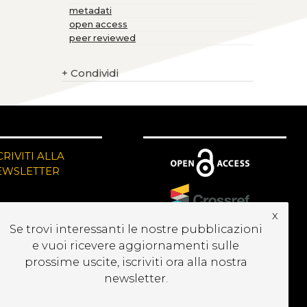
metadati
open access
peer reviewed
+
Condividi
CRIVITI ALLA
EWSLETTER
x
Se trovi interessanti le nostre pubblicazioni
e vuoi ricevere aggiornamenti sulle
prossime uscite, iscriviti ora alla nostra
newsletter.