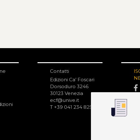
one
Contatti
IS
N
Edizioni Ca’ Foscari
Dorsoduro 3246
30123 Venezia
ecf@unive.it
izioni
T +39 041 234 8250