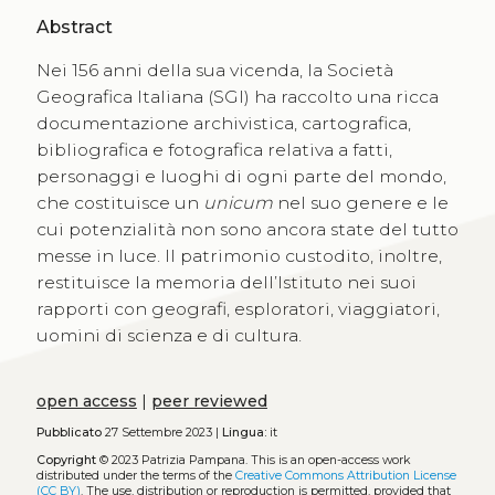
Abstract
Nei 156 anni della sua vicenda, la Società
Geografica Italiana (SGI) ha raccolto una ricca
documentazione archivistica, cartografica,
bibliografica e fotografica relativa a fatti,
personaggi e luoghi di ogni parte del mondo,
che costituisce un
unicum
nel suo genere e le
cui potenzialità non sono ancora state del tutto
messe in luce. Il patrimonio custodito, inoltre,
restituisce la memoria dell’Istituto nei suoi
rapporti con geografi, esploratori, viaggiatori,
uomini di scienza e di cultura.
open access
|
peer reviewed
Pubblicato
27 Settembre 2023 |
Lingua:
it
Copyright
© 2023 Patrizia Pampana.
This is an open-access work
distributed under the terms of the
Creative Commons Attribution License
(CC BY)
. The use, distribution or reproduction is permitted, provided that