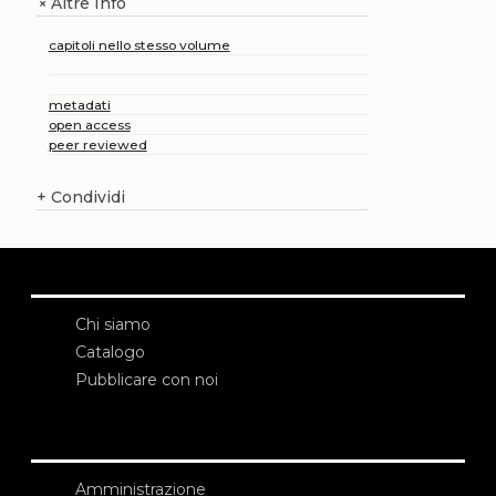
Altre Info
+
capitoli nello stesso volume
metadati
open access
peer reviewed
+
Condividi
Chi siamo
Catalogo
Pubblicare con noi
Amministrazione